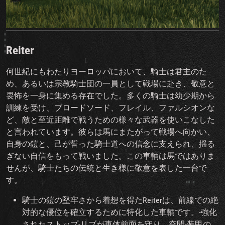
Reiter
何世紀にもわたりヨーロッパにおいて、騎士は君主のた
め、あるいは宗教騎士団の一員として戦場に赴き、敬意と
畏怖を一身に集める存在でした。多くの騎士は幼少期から
訓練を受け、ブロードソード、フレイル、ファルシオンな
ど、敵と至近距離で戦うための様々な武器を使いこなした
と言われています。彼らは馬にまたがって戦場へ向かい、
自身の鎧と、己が誓った騎士道への信念に支えられ、揺る
ぎない自信をもって戦いました。この車輌は馬ではありま
せんが、騎士たちの伝統と生き様に敬意を表した一台で
す。
騎士の鎧の堅牢さから着想を得たReiterは、前線での絶
対的な優位を確立するために特化した車輌です。‑強化
されたストップ‑リブが車体前面を守り、空間‑装甲の