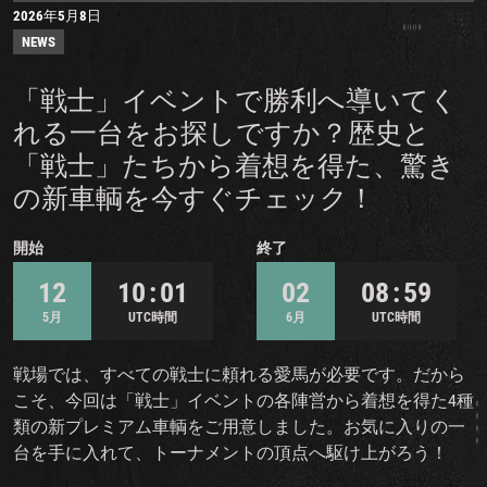
2026年5月8日
NEWS
「戦士」イベントで勝利へ導いてく
れる一台をお探しですか？歴史と
「戦士」たちから着想を得た、驚き
の新車輌を今すぐチェック！
開始
終了
12
10 : 01
02
08 : 59
5月
UTC時間
6月
UTC時間
戦場では、すべての戦士に頼れる愛馬が必要です。だから
こそ、今回は「戦士」イベントの各陣営から着想を得た4種
類の新プレミアム車輌をご用意しました。お気に入りの一
台を手に入れて、トーナメントの頂点へ駆け上がろう！