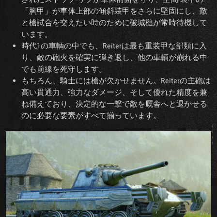
「胸甲」が車体上部の傾斜装甲をさらに堅固にし、敵
と槍試合を交えたい時のために破城槌が常時待機して
います。
時代1の車輌の中でも、Reiterは最も重装甲な部類に入
り、敵の砲火を確実に弾き返し、他の車輌が崩れる中
でも前線を死守します。
もちろん、騎士には槍が欠かせません。Reiterの主砲は
高い貫通力、強力なダメージ、そして優れた精度を兼
ね備えており、決定的な一撃で敵を厩舎へと退かせる
のに必要な要素がすべて揃っています。