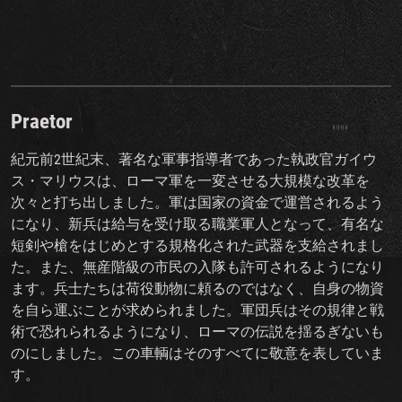
Praetor
紀元前2世紀末、著名な軍事指導者であった執政官ガイウ
ス・マリウスは、ローマ軍を一変させる大規模な改革を
次々と打ち出しました。軍は国家の資金で運営されるよう
になり、新兵は給与を受け取る職業軍人となって、有名な
短剣や槍をはじめとする規格化された武器を支給されまし
た。また、無産階級の市民の入隊も許可されるようになり
ます。兵士たちは荷役動物に頼るのではなく、自身の物資
を自ら運ぶことが求められました。軍団兵はその規律と戦
術で恐れられるようになり、ローマの伝説を揺るぎないも
のにしました。この車輌はそのすべてに敬意を表していま
す。