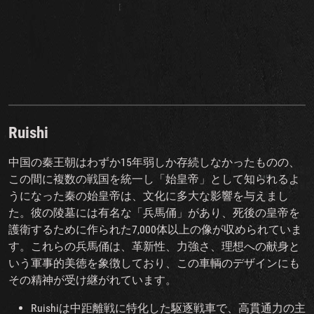
Ruishi
中国の秦王朝はわずか15年弱しか存続しなかったものの、
この間に複数の戦国を統一し「始皇帝」として知られるよ
うになった秦の始皇帝は、文化に多大な影響を与えまし
た。彼の陵墓には有名な「兵馬俑」があり、死後の皇帝を
護衛するために作られた7,000体以上の像が収められていま
す。これらの兵馬俑は、革新性、力強さ、理想への献身と
いう軍事的美徳を象徴しており、この車輌のデザインにも
その精神が受け継がれています。
Ruishiは中距離戦に特化した駆逐戦車で、高貫通力の主