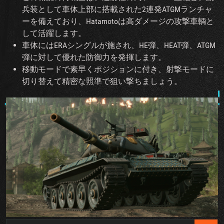
兵装として車体上部に搭載された2連発ATGMランチャ
ーを備えており、Hatamotoは高ダメージの攻撃車輌と
して活躍します。
車体にはERAシングルが施され、HE弾、HEAT弾、ATGM
弾に対して優れた防御力を発揮します。
移動モードで素早くポジションに付き、射撃モードに
切り替えて精密な照準で狙い撃ちましょう。