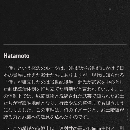
Hatamoto
「侍」という概念のルーツは、8世紀から9世紀にかけて日
本の貴族に仕えた戦士たちにありますが、現代に知られる
「侍」が確立したのは12世紀後半、源氏が武家を中心とし
た封建統治体制を打ち立てた時期だと言われています。こ
の体制下では、戦闘技術と洗練された武芸で知られた武士
たちが守護や地頭となり、行政や法の整備までも担うよう
になりました。この車輌は、侍のイメージと、武士階級が
誇る力と武芸への敬意を込めたものです。
この精鋭の侍戦士は、速射性の高い105mm主砲と、副