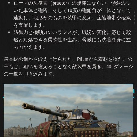
ローマの法務官（praetor）の規律にならい、傾斜のつ
いた車体と砲塔、そして10度の砲俯角が一体となって
連動し、地形そのものを装甲に変え、丘陵地帯や稜線
を支配します。
防御力と機動力のバランスが、戦況の変化に応じて毅
然と対処できる柔軟性を生み、脅威にも沈着冷静に立
ち向かえます。
最高級の鋼から鍛え上げられた、Pilumから着想を得たこの
主砲は、狙いを違えることなく敵装甲を貫き、400ダメージ
の一撃を叩き込みます。