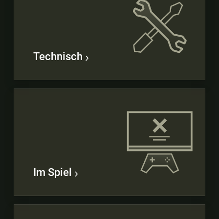
Technisch
Im Spiel