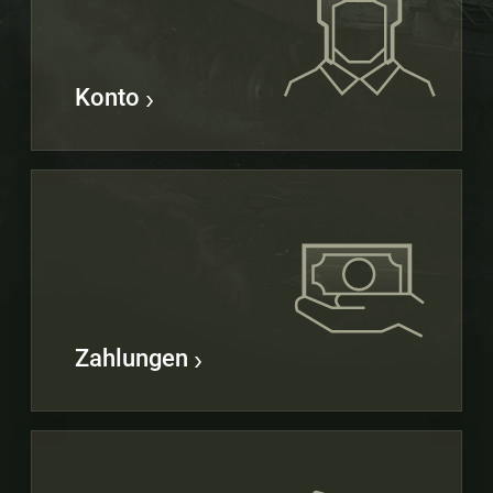
Konto
Zahlungen