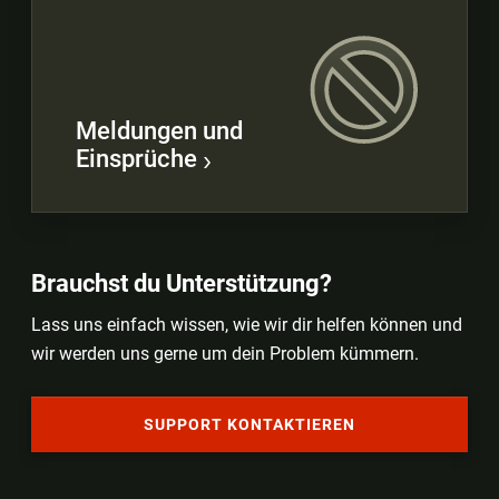
Meldungen und
Einsprüche
Brauchst du Unterstützung?
Lass uns einfach wissen, wie wir dir helfen können und
wir werden uns gerne um dein Problem kümmern.
SUPPORT KONTAKTIEREN