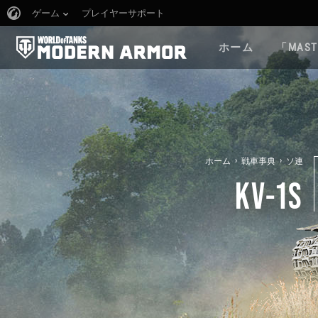
ゲーム
プレイヤーサポート
ホーム
「MAST
›
›
ホーム
戦車事典
ソ連
KV-1S