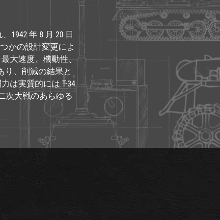
42 年 8 月 20 日
いくつかの設計変更によ
、最大速度、機動性、
砲であり、削減の結果と
実質的には T-34
。二次大戦のあらゆる