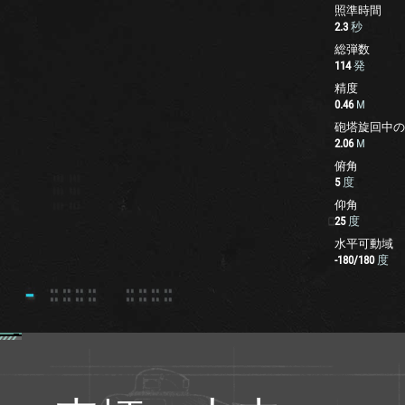
照準時間
2.3
秒
総弾数
114
発
精度
0.46
M
砲塔旋回中の
2.06
M
俯角
5
度
仰角
25
度
水平可動域
-180
/
180
度