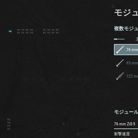
モジ
複数モジ
76 mm 
85 mm
122 mm
モジュー
76 mm ZiS-5
射撃速度