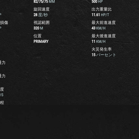
82
/
75
/
75
MM
500
HP
旋回速度
出力重量比
P
28
度/秒
11.61
HP/T
損傷
視認範囲
最大前進速度
P
320
M
43
KM/H
位置
最大後進速度
PRIMARY
11
KM/H
火災発生率
15
パーセント
通力
通力
度
/S
程