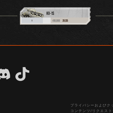
KV-1S
410,000
28,135
V
プライバシーおよびク
コンテンツ/リクエス