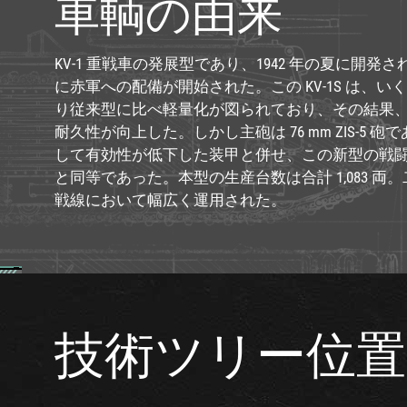
車輌の由来
KV-1 重戦車の発展型であり、1942 年の夏に開発され、19
に赤軍への配備が開始された。この KV-1S は、
り従来型に比べ軽量化が図られており、その結果
耐久性が向上した。しかし主砲は 76 mm ZIS-5 
して有効性が低下した装甲と併せ、この新型の戦闘力は
と同等であった。本型の生産台数は合計 1,083 両
戦線において幅広く運用された。
技術ツリー位置