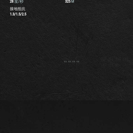
28
度/秒
325
M
接地抵抗
1.3
/
1.5
/
2.5