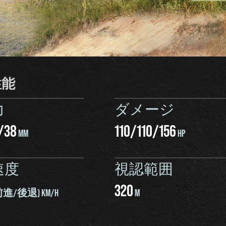
性能
力
ダメージ
/
38
110
/
110
/
156
MM
HP
速度
視認範囲
320
前進/後退) KM/H
M