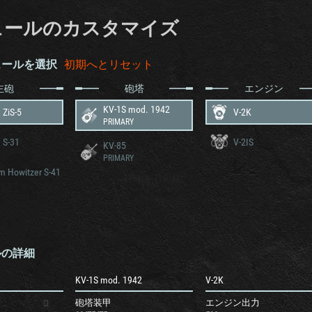
ュールのカスタマイズ
ュールを選択
初期へとリセット
主砲
砲塔
エンジン
KV-1S mod. 1942
ZiS-5
V-2K
PRIMARY
 S-31
V-2IS
KV-85
PRIMARY
 Howitzer S-41
ルの詳細
KV-1S mod. 1942
V-2K
砲塔装甲
エンジン出力