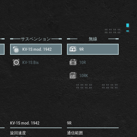
サスペンション
無線
KV-1S mod. 1942
9R
KV-1S Bis
10R
10RK
KV-1S mod. 1942
9R
旋回速度
通信範囲