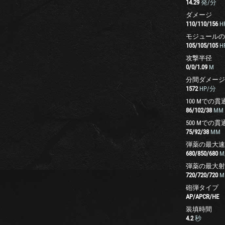
14.29
発/分
ダメージ
110
/
110
/
156
H
モジュールの
105
/
105
/
105
H
攻撃半径
0
/
0
/
1.09
M
分間ダメージ
1572
HP/分
100 Mでの貫
86
/
102
/
38
MM
500 Mでの貫
75
/
92
/
38
MM
弾薬の最大速
680
/
850
/
680
M
弾薬の最大射
720
/
720
/
720
M
砲弾タイプ
AP
/
APCR
/
HE
装填時間
4.2
秒