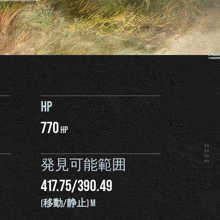
HP
770
HP
発見可能範囲
417.75
/
390.49
(移動/静止) M