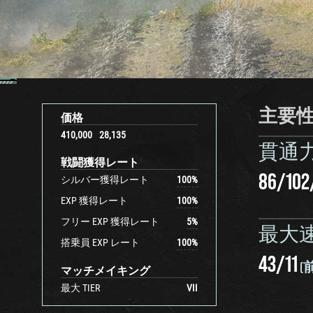
主要
価格
410,000
28,135
貫通
戦闘獲得レート
86
/
102
シルバー獲得レート
100
%
EXP 獲得レート
100
%
フリー EXP 獲得レート
5
%
最大
搭乗員 EXP レート
100
%
43
/
11
(
マッチメイキング
最大 TIER
VII