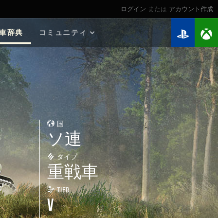
ログイン
または
アカウント作成
車辞典
コミュニティ
2026年のロードマップ
ゲームガイド
個人記録 検索
マイ戦績
ウォーチェスト
国
連隊
ソ連
連隊ランキング
Twitchドロップ
タイプ
重戦車
TIER
V