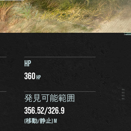
HP
360
HP
発見可能範囲
356.52
/
326.9
(移動/静止) M