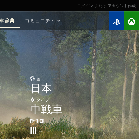
ログイン
または
アカウント作成
車辞典
コミュニティ
2026年のロードマップ
ゲームガイド
個人記録 検索
マイ戦績
ウォーチェスト
国
連隊
日本
連隊ランキング
Twitchドロップ
タイプ
中戦車
TIER
III