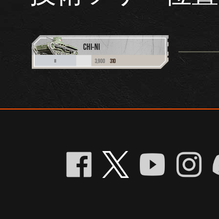
CHI-NI
3,900
310
II