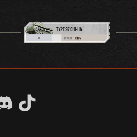
TYPE 97 CHI-HA
45,000
1,985
III