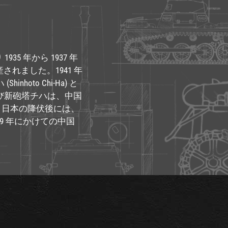
1935 年から 1937 年
産されました。1941 年
hoto Chi-Ha) と
よび新砲塔チハは、中国
。日本の降伏後には、
49 年にかけての中国