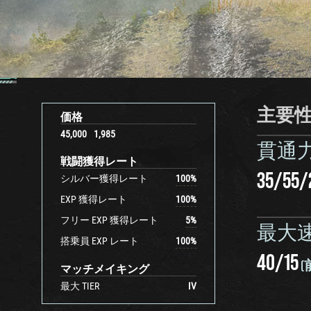
主要
価格
45,000
1,985
貫通
戦闘獲得レート
35
/
55
/
シルバー獲得レート
100
%
EXP 獲得レート
100
%
フリー EXP 獲得レート
5
%
最大
搭乗員 EXP レート
100
%
40
/
15
(
マッチメイキング
最大 TIER
IV