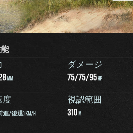
性能
力
ダメージ
28
75
/
75
/
95
MM
HP
速度
視認範囲
310
前進/後退) KM/H
M