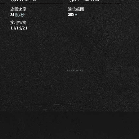
旋回速度
通信範囲
34
度/秒
350
M
接地抵抗
1.1
/
1.2
/
2.1