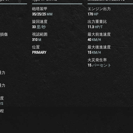
砲塔装甲
エンジン出力
35
/
25
/
25
MM
170
HP
旋回速度
出力重量比
33
度/秒
11.3
HP/T
損傷
視認範囲
最大前進速度
310
M
40
KM/H
位置
最大後進速度
PRIMARY
15
KM/H
火災発生率
15
パーセント
通力
通力
度
/S
程