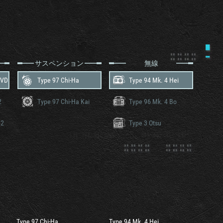
サスペンション
無線
0VD
Type 97 Chi-Ha
Type 94 Mk. 4 Hei
2
Type 97 Chi-Ha Kai
Type 96 Mk. 4 Bo
12
Type 3 Otsu
Type 97 Chi-Ha
Type 94 Mk. 4 Hei