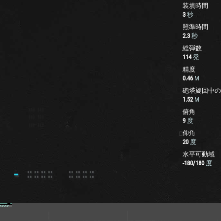
装填時間
3
秒
照準時間
2.3
秒
総弾数
114
発
精度
0.46
M
砲塔旋回中の
1.52
M
俯角
9
度
仰角
20
度
水平可動域
-180
/
180
度