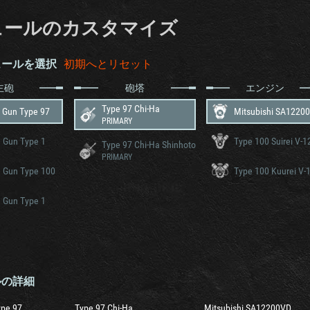
ュールのカスタマイズ
ュールを選択
初期へとリセット
主砲
砲塔
エンジン
Type 97 Chi-Ha
 Gun Type 97
Mitsubishi SA1220
PRIMARY
 Gun Type 1
Type 100 Suirei V-1
Type 97 Chi-Ha Shinhoto
PRIMARY
 Gun Type 100
Type 100 Kuurei V-
 Gun Type 1
ルの詳細
ype 97
Type 97 Chi-Ha
Mitsubishi SA12200VD