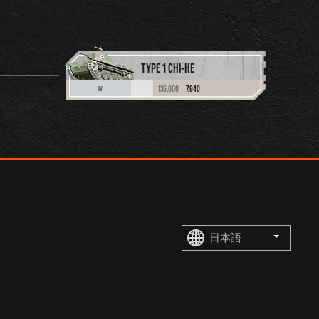
TYPE 1 CHI-HE
136,000
7,940
IV