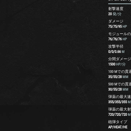
射撃速度
20
発/分
ダメージ
75
/
75
/
95
HP
モジュールの
76
/
76
/
76
HP
攻撃半径
0
/
0
/
0.66
M
分間ダメージ
1500
HP/分
100 Mでの貫
35
/
55
/
28
MM
500 Mでの貫
30
/
55
/
28
MM
弾薬の最大速
355
/
355
/
355
M
弾薬の最大射
720
/
720
/
720
M
砲弾タイプ
AP
/
HEAT
/
HE