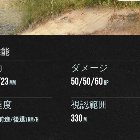
性能
力
ダメージ
/
23
50
/
50
/
60
MM
HP
速度
視認範囲
330
前進/後退) KM/H
M