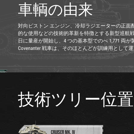
車輌の由来
対向ピストン エンジン、冷却ラジエーターの正面
的な使用などの技術的革新を特徴とする新型巡航戦車。19
日に量産が開始し、4 つの基本型でのべ 1,771 両
Covenanter 戦車は、そのほとんどが訓練用として
技術ツリー位置
CRUISER MK. IV