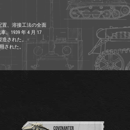
配置、溶接工法の全面
39 年 4 月 17
が製造された。
運用された。
COVENANTER