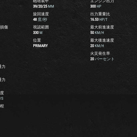
砲塔装甲
エンジン出力
39
/
20
/
25
MM
300
HP
旋回速度
出力重量比
48
度/秒
16.53
HP/T
損傷
視認範囲
最大前進速度
330
M
50
KM/H
位置
最大後進速度
PRIMARY
20
KM/H
火災発生率
20
パーセント
通力
通力
度
/S
程