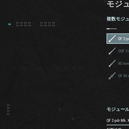
モジ
複数モジ
QF 2-p
40 mm
QF 40 
モジュー
QF 2-pdr Mk. 