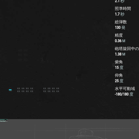
2.1
秒
照準時間
1.7
秒
総弾数
130
発
精度
0.36
M
砲塔旋回中の
1.38
M
俯角
15
度
仰角
25
度
水平可動域
-180
/
180
度