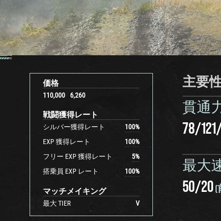
主要
価格
110,000
6,260
貫通
戦闘獲得レート
78
/
121
シルバー獲得レート
100
%
EXP 獲得レート
100
%
フリー EXP 獲得レート
5
%
最大
搭乗員 EXP レート
100
%
50
/
20
(
マッチメイキング
最大 TIER
V