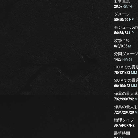
射撃速度
28.57
発/分
ダメージ
50
/
50
/
60
HP
モジュールの
54
/
54
/
54
HP
攻撃半径
0
/
0
/
0.35
M
分間ダメージ
1428
HP/分
100 Mでの貫
78
/
121
/
23
MM
500 Mでの貫
66
/
104
/
23
MM
弾薬の最大速
792
/
990
/
792
M
弾薬の最大射
720
/
720
/
720
M
砲弾タイプ
AP
/
APCR
/
HE
装填時間