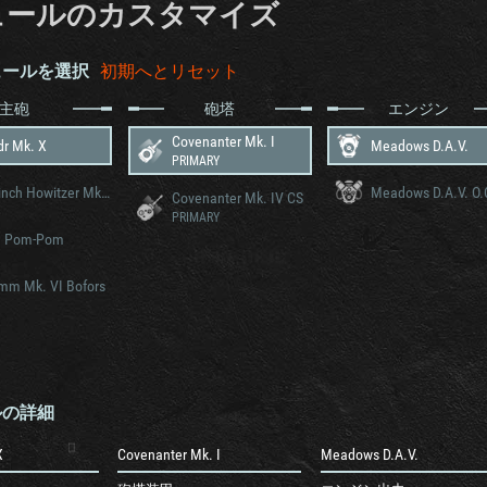
ュールのカスタマイズ
ュールを選択
初期へとリセット
主砲
砲塔
エンジン
Covenanter Mk. I
dr Mk. X
Meadows D.A.V.
PRIMARY
OQF 3-inch Howitzer Mk. I
Meadows D.A.V. O.
Covenanter Mk. IV CS
PRIMARY
 Pom-Pom
mm Mk. VI Bofors
ルの詳細
X
Covenanter Mk. I
Meadows D.A.V.