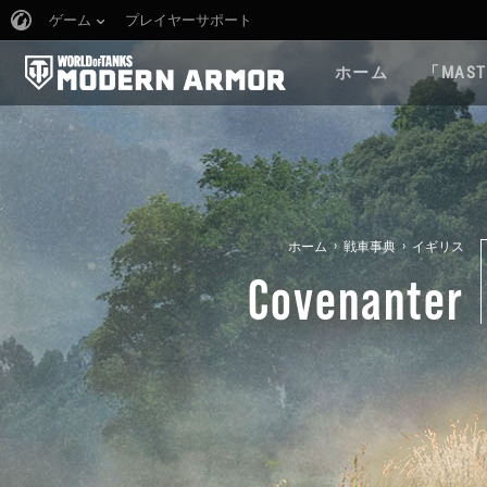
ゲーム
プレイヤーサポート
ホーム
「MAST
›
›
ホーム
戦車事典
イギリス
Covenanter