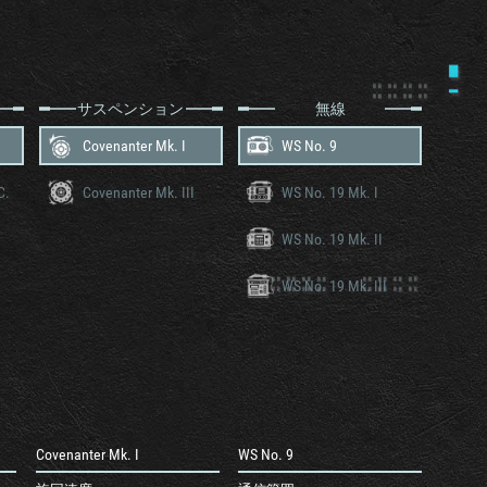
サスペンション
無線
Covenanter Mk. I
WS No. 9
C.
Covenanter Mk. III
WS No. 19 Mk. I
WS No. 19 Mk. II
WS No. 19 Mk. III
Covenanter Mk. I
WS No. 9