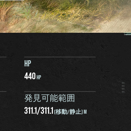
HP
440
HP
発見可能範囲
311.1
/
311.1
(移動/静止) M