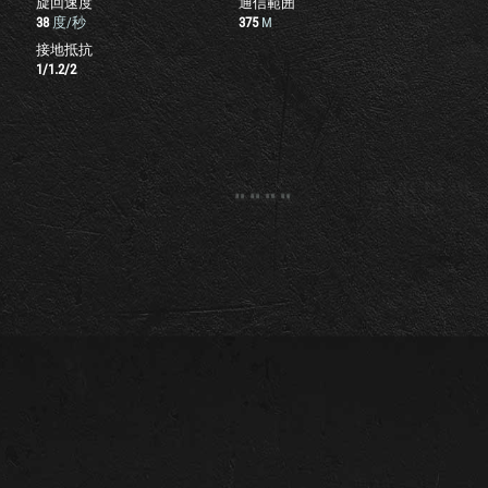
旋回速度
通信範囲
38
度/秒
375
M
接地抵抗
1
/
1.2
/
2