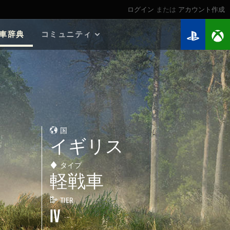
ログイン
または
アカウント作成
車辞典
コミュニティ
2026年のロードマップ
ゲームガイド
個人記録 検索
マイ戦績
ウォーチェスト
国
連隊
イギリス
連隊ランキング
Twitchドロップ
タイプ
軽戦車
TIER
IV