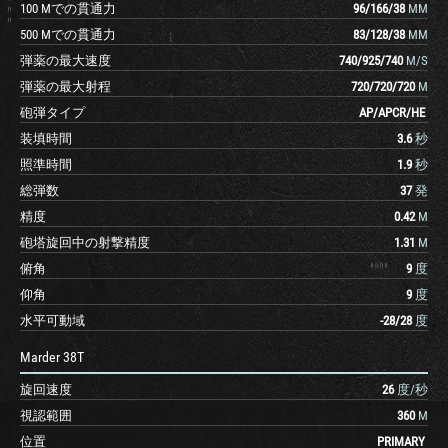
100 Mでの貫通力
96
/
166
/
38
MM
500 Mでの貫通力
83
/
128
/
38
MM
弾薬の最大速度
740
/
925
/
740
M/S
弾薬の最大射程
720
/
720
/
720
M
砲弾タイプ
AP
/
APCR
/
HE
装填時間
3.6
秒
照準時間
1.9
秒
総弾数
37
発
精度
0.42
M
砲塔旋回中の射撃精度
1.31
M
俯角
9
度
仰角
9
度
水平可動域
-28
/
28
度
Marder 38T
旋回速度
26
度/秒
視認範囲
360
M
位置
PRIMARY