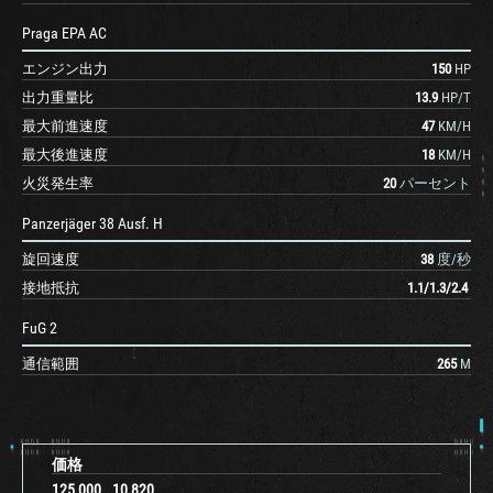
Praga EPA AC
エンジン出力
150
HP
出力重量比
13.9
HP/T
最大前進速度
47
KM/H
最大後進速度
18
KM/H
火災発生率
20
パーセント
Panzerjäger 38 Ausf. H
旋回速度
38
度/秒
接地抵抗
1.1
/
1.3
/
2.4
FuG 2
通信範囲
265
M
価格
125,000
10,820