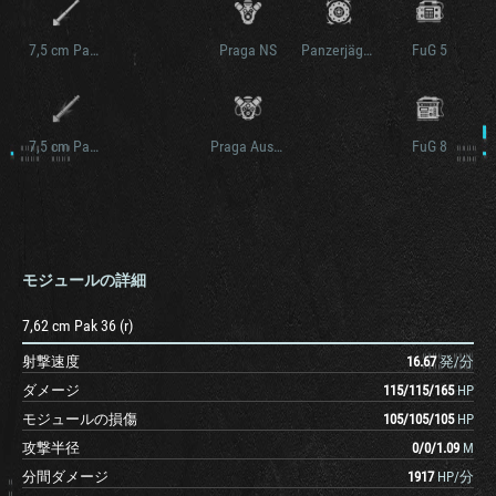
7,5 cm PaK 40/2 L/46
Praga NS
Panzerjäger 38 Ausf. M
FuG 5
7,5 cm PaK 40/3 L/46
Praga Ausf. IV
FuG 8
モジュールの詳細
7,62 cm Pak 36 (r)
射撃速度
16.67
発/分
ダメージ
115
/
115
/
165
HP
モジュールの損傷
105
/
105
/
105
HP
攻撃半径
0
/
0
/
1.09
M
分間ダメージ
1917
HP/分