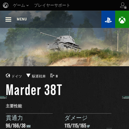
ゲーム
プレイヤーサポート
MENU
ドイツ
駆逐戦車
IV
Marder 38T
主要性能
貫通力
ダメージ
96
/
166
/
38
115
/
115
/
165
MM
HP