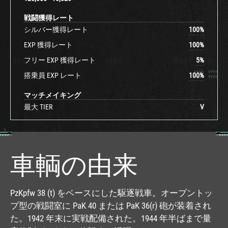
戦闘獲得レート
シルバー獲得レート
100
%
EXP 獲得レート
100
%
フリー EXP 獲得レート
5
%
搭乗員 EXP レート
100
%
マッチメイキング
最大 TIER
V
車輌の由来
PzKpfw 38 (t) をベースにした駆逐戦車。オープントッ
プ型の戦闘室に PaK 40 または PaK 36(r) 砲が装着され
た。1942 年末に実戦配備された。1944 年半ばまで量