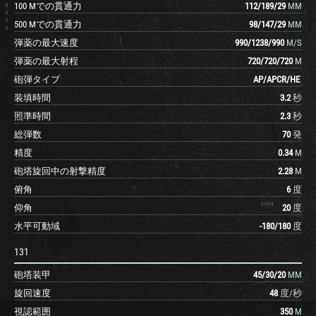
100 Mでの貫通力
112
/
189
/
29
MM
500 Mでの貫通力
98
/
147
/
29
MM
弾薬の最大速度
990
/
1238
/
990
M/S
弾薬の最大射程
720
/
720
/
720
M
砲弾タイプ
AP
/
APCR
/
HE
装填時間
3.2
秒
照準時間
2.3
秒
総弾数
70
発
精度
0.34
M
砲塔旋回中の射撃精度
2.28
M
俯角
6
度
仰角
20
度
水平可動域
-180
/
180
度
131
砲塔装甲
45
/
30
/
20
MM
旋回速度
48
度/秒
視認範囲
350
M