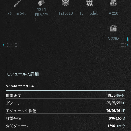
131-1
76 mm 54-76T
12150L3
131 model 2
A-220
PRIMARY
A-220A
モジュールの詳細
57 mm 55-57FGA
射撃速度
18.75
発/分
ダメージ
85
/
85
/
95
HP
モジュールの損傷
76
/
76
/
76
HP
攻撃半径
0
/
0
/
0.66
M
分間ダメージ
1594
HP/分