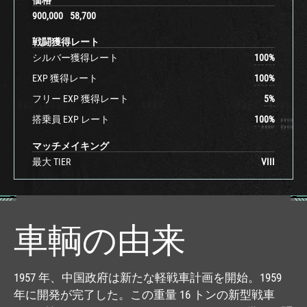
900,000
58,700
戦闘獲得レート
シルバー獲得レート
100
%
EXP 獲得レート
100
%
フリー EXP 獲得レート
5
%
搭乗員 EXP レート
100
%
マッチメイキング
最大 TIER
VIII
車輌の由来
1957 年、中国政府は新たな軽戦車計画を開始。1959
年に開発が完了した。この重量 16 トンの新型戦車