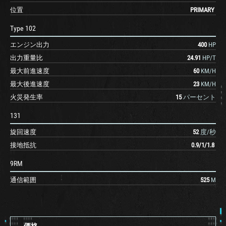
位置
PRIMARY
Type 102
エンジン出力
400
HP
出力重量比
24.91
HP/T
最大前進速度
60
KM/H
最大後進速度
23
KM/H
火災発生率
15
パーセント
131
旋回速度
52
度/秒
接地抵抗
0.9
/
1
/
1.8
9RM
通信範囲
525
M
価格