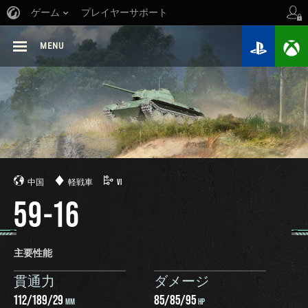
ゲーム
プレイヤーサポート
MENU
中国
軽戦車
VI
59-16
主要性能
貫通力
ダメージ
112
/
189
/
29
85
/
85
/
95
MM
HP