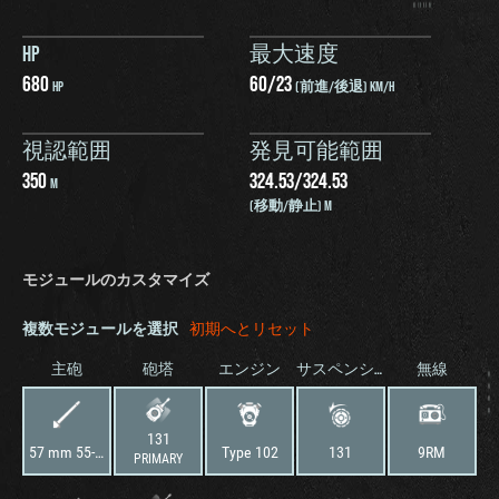
HP
最大速度
680
60
/
23
HP
(前進/後退) KM/H
視認範囲
発見可能範囲
350
324.53
/
324.53
M
(移動/静止) M
モジュールのカスタマイズ
複数モジュールを選択
初期へとリセット
主砲
砲塔
エンジン
サスペンション
無線
131
57 mm 55-57FGA
Type 102
131
9RM
PRIMARY