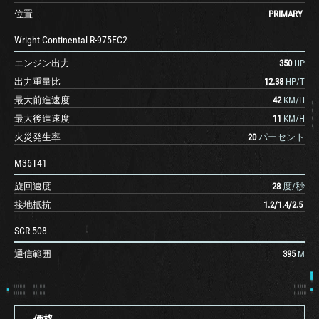
位置
PRIMARY
Wright Continental R-975EC2
エンジン出力
350
HP
出力重量比
12.38
HP/T
最大前進速度
42
KM/H
最大後進速度
11
KM/H
火災発生率
20
パーセント
M36T41
旋回速度
28
度/秒
接地抵抗
1.2
/
1.4
/
2.5
SCR 508
通信範囲
395
M
価格