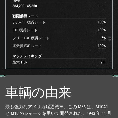
884,200
45,850
戦闘獲得レート
シルバー獲得レート
100
%
EXP 獲得レート
100
%
フリー EXP 獲得レート
5
%
搭乗員 EXP レート
100
%
マッチメイキング
最大 TIER
VIII
車輌の由来
最も強力なアメリカ駆逐戦車。この M36 は、M10A1
と M10 のシャーシを用いて開発された。1943 年 11 月