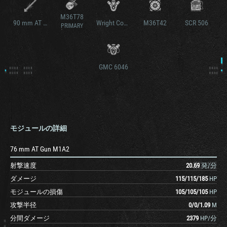
M36T78
90 mm AT Gun M3
Wright Continental R-975C1
M36T42
SCR 506
PRIMARY
GMC 6046
モジュールの詳細
76 mm AT Gun M1A2
射撃速度
20.69
発/分
ダメージ
115
/
115
/
185
HP
モジュールの損傷
105
/
105
/
105
HP
攻撃半径
0
/
0
/
1.09
M
分間ダメージ
2379
HP/分