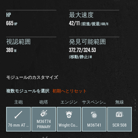
HP
最大速度
665
42
/
11
HP
(前進/後退) KM/H
視認範囲
発見可能範囲
380
372.72
/
324.53
M
(移動/静止) M
モジュールのカスタマイズ
複数モジュールを選択
初期へとリセット
主砲
砲塔
エンジン
サスペンション
無線
M36T74
76 mm AT Gun M1A2
Wright Continental R-975EC2
M36T41
SCR 508
PRIMARY