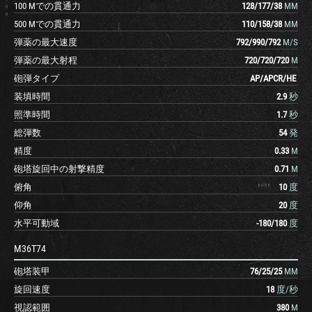
100 Mでの貫通力
128
/
177
/
38
MM
500 Mでの貫通力
110
/
158
/
38
MM
弾薬の最大速度
792
/
990
/
792
M/S
弾薬の最大射程
720
/
720
/
720
M
砲弾タイプ
AP
/
APCR
/
HE
装填時間
2.9
秒
照準時間
1.7
秒
総弾数
54
発
精度
0.33
M
砲塔旋回中の射撃精度
0.71
M
俯角
10
度
仰角
20
度
水平可動域
-180
/
180
度
M36T74
砲塔装甲
76
/
25
/
25
MM
旋回速度
18
度/秒
視認範囲
380
M