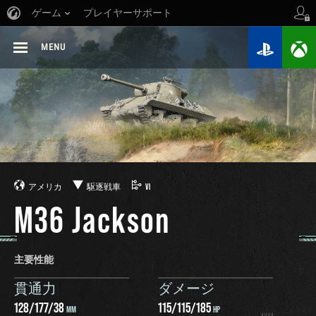
ゲーム
プレイヤーサポート
MENU
アメリカ
駆逐戦車
VI
M36 Jackson
主要性能
貫通力
ダメージ
128
/
177
/
38
115
/
115
/
185
MM
HP