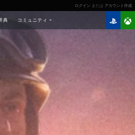
ログイン
または
アカウント作成
辞典
コミュニティ
2026年のロードマップ
ゲームガイド
個人記録 検索
マイ戦績
ウォーチェスト
連隊
連隊ランキング
Twitchドロップ