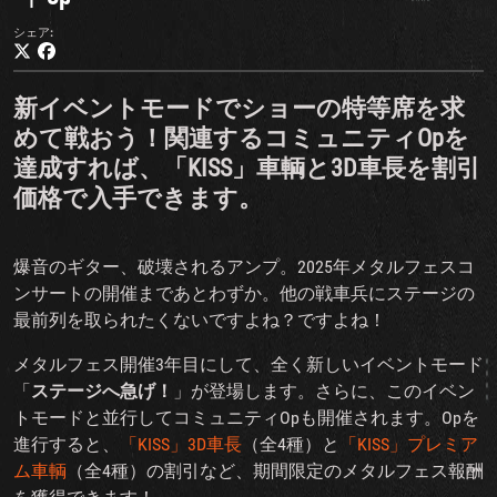
シェア:
新イベントモードでショーの特等席を求
めて戦おう！関連するコミュニティOpを
達成すれば、「KISS」車輌と3D車長を割引
価格で入手できます。
爆音のギター、破壊されるアンプ。2025年メタルフェスコ
ンサートの開催まであとわずか。他の戦車兵にステージの
最前列を取られたくないですよね？ですよね！
メタルフェス開催3年目にして、全く新しいイベントモード
「
ステージへ急げ！
」が登場します。さらに、このイベン
トモードと並行してコミュニティOpも開催されます。Opを
進行すると、
「KISS」3D車長
（全4種）と
「KISS」プレミア
ム車輌
（全4種）の割引など、期間限定のメタルフェス報酬