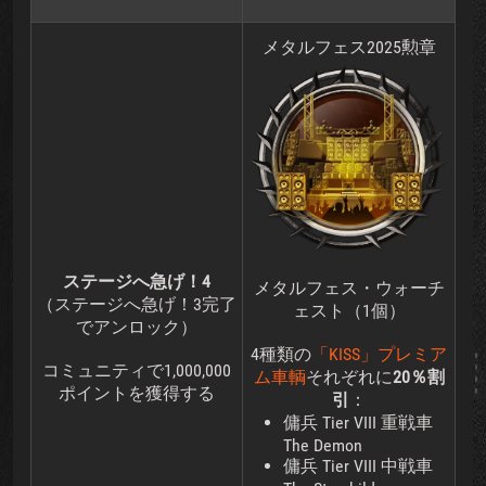
メタルフェス2025勲章
ステージへ急げ！4
メタルフェス・ウォーチ
（ステージへ急げ！3完了
ェスト（1個）
でアンロック）
4種類の
「KISS」プレミア
コミュニティで1,000,000
ム車輌
それぞれに
20％割
ポイントを獲得する
引
：
傭兵 Tier VIII 重戦車
The Demon
傭兵 Tier VIII 中戦車