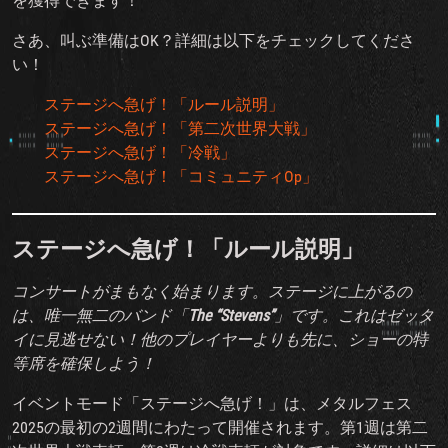
を獲得できます！
さあ、叫ぶ準備はOK？詳細は以下をチェックしてくださ
い！
ステージへ急げ！「ルール説明」
ステージへ急げ！「第二次世界大戦」
ステージへ急げ！「冷戦」
ステージへ急げ！「コミュニティOp」
ステージへ急げ！「ルール説明」
コンサートがまもなく始まります。ステージに上がるの
は、唯一無二のバンド「
The “Stevens”
」です。これはゼッタ
イに見逃せない！他のプレイヤーよりも先に、ショーの特
等席を確保しよう！
イベントモード「ステージへ急げ！」は、メタルフェス
2025の最初の2週間にわたって開催されます。第1週は第二