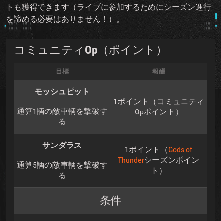
トも獲得できます（ライブに参加するためにシーズン進行
を諦める必要はありません！）。
コミュニティOp（ポイント）
目標
報酬
モッシュピット
1ポイント（コミュニティ
通算1輌の敵車輌を撃破す
Opポイント）
る
サンダラス
1ポイント（
Gods of
Thunder
シーズンポイン
通算5輌の敵車輌を撃破す
ト）
る
条件