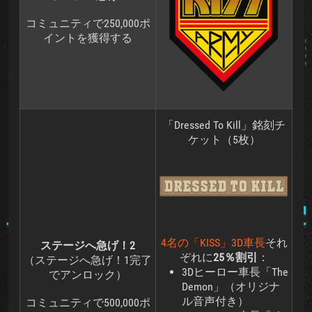
コミュニティで250,000ポ
イントを獲得する
「Dressed To Kill」銘刻チ
ケット（5枚）
4名の「KISS」3D車長
それ
ステージへ急げ！2
ぞれに
25％割引
：
（ステージへ急げ！1完了
3Dヒーロー車長「The
でアンロック）
Demon」（オリジナ
ル音声付き）
コミュニティで500,000ポ