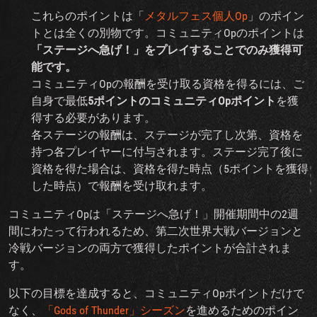
これらのポイントは「
メタルフェス個人Op
」のポイン
トとは全くの別物です。コミュニティOpのポイントは
「ステージへ急げ！」をプレイすることでのみ獲得可
能です。
コミュニティOpの報酬を受け取る資格を得るには、ご
自身で最低
5ポイントのコミュニティOpポイント
を獲
得する必要があります。
各ステージの報酬は、ステージが完了し次第、資格を
持つ各プレイヤーに付与されます。ステージ完了後に
資格を得た場合は、資格を得た時点（5ポイントを獲得
した時点）で報酬を受け取れます。
コミュニティOpは「ステージへ急げ！」開催期間中の2週
間にわたって行われるため、第二次世界大戦バージョンと
冷戦バージョンの両方で獲得したポイントが合計されま
す。
以下の目標を達成すると、コミュニティOpポイントだけで
なく、
「Gods of Thunder」シーズン
を進めるためのポイン