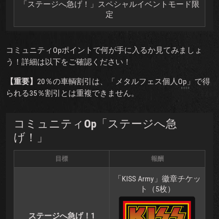
「ステージへ急げ！」スペシャルイベントモード限
定
コミュニティOpポイントで何が手に入るか見てみましょ
う！詳細は以下をご確認ください！
【重要】
20％の車輌割引は、「メタルフェス個人Op」で得
られる35％割引とは重複できません。
コミュニティOp「ステージへ急
げ！」
目標
報酬
「KISS Army」徽章チケッ
ト（5枚）
ステージへ急げ！1