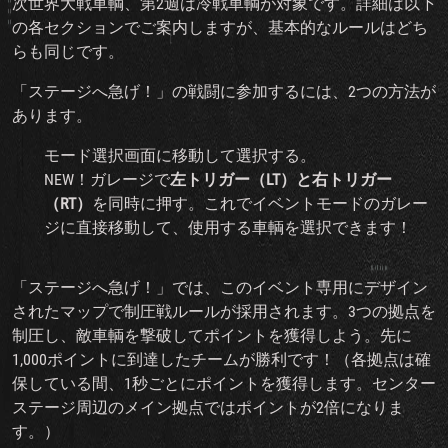
次世界大戦車輌、第2週は冷戦車輌が対象です。詳細は以下
の各セクションでご案内しますが、基本的なルールはどち
らも同じです。
「ステージへ急げ！」の戦闘に参加するには、2つの方法が
あります。
モード選択画面に移動して選択する。
NEW！ガレージで
左トリガー（LT）と右トリガー
（RT）
を同時に押す。これでイベントモードのガレー
ジに直接移動して、使用する車輌を選択できます！
「ステージへ急げ！」では、このイベント専用にデザイン
されたマップで制圧戦ルールが採用されます。3つの拠点を
制圧し、敵車輌を撃破してポイントを獲得しよう。先に
1,000ポイントに到達したチームが勝利です！（各拠点は確
保している間、1秒ごとにポイントを獲得します。センター
ステージ周辺のメイン拠点ではポイントが2倍になりま
す。）