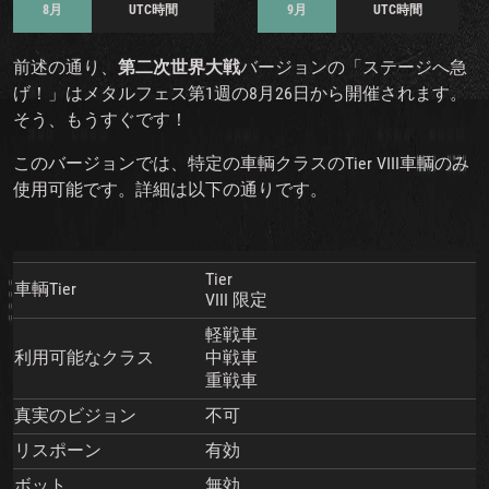
8月
UTC時間
9月
UTC時間
前述の通り、
第二次世界大戦
バージョンの「ステージへ急
げ！」はメタルフェス第1週の8月26日から開催されます。
そう、もうすぐです！
このバージョンでは、特定の車輌クラスのTier VIII車輌のみ
使用可能です。詳細は以下の通りです。
Tier
車輌Tier
VIII 限定
軽戦車
利用可能なクラス
中戦車
重戦車
真実のビジョン
不可
リスポーン
有効
ボット
無効