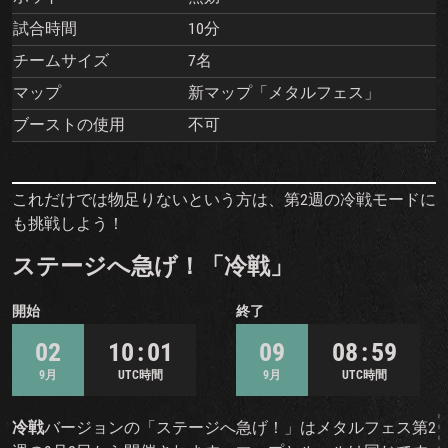
試合時間
10分
チームサイズ
7名
マップ
新マップ「メタルフェス」
ブーストの使用
不可
これだけでは物足りないという方は、第2週の冷戦モードに
も挑戦しよう！
ステージへ急げ！「冷戦」
開始
終了
02
10 : 01
09
08 : 59
9月
UTC時間
9月
UTC時間
冷戦
バージョンの「ステージへ急げ！」はメタルフェス第2