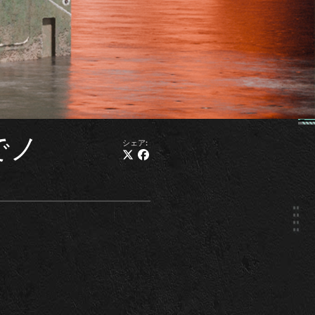
でノ
シェア: