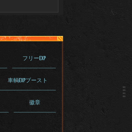
。
フリーEXP
車輌EXPブースト
徽章