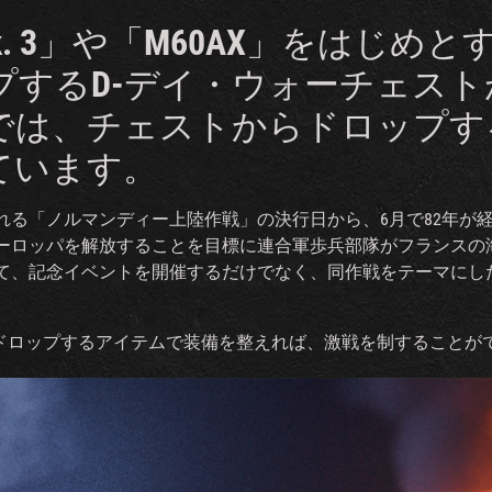
er Mk. 3」や「M60AX」をはじ
プするD-デイ・ウォーチェスト
では、チェストからドロップす
ています。
れる「ノルマンディー上陸作戦」の決行日から、6月で82年が
ーロッパを解放することを目標に連合軍歩兵部隊がフランスの
て、記念イベントを開催するだけでなく、同作戦をテーマにし
ドロップするアイテムで装備を整えれば、激戦を制することが