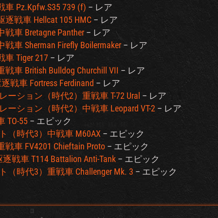
車 Pz.Kpfw.S35 739 (f)
– レア
駆逐戦車 Hellcat 105 HMC
– レア
戦車 Bretagne Panther
– レア
車 Sherman Firefly Boilermaker
– レア
車 Tiger 217
– レア
 British Bulldog Churchill VII
– レア
逐戦車 Fortress Ferdinand
– レア
ーション（時代2）重戦車 T-72 Ural
– レア
ーション（時代2）中戦車 Leopard VT-2
– レア
 TO-55
– エピック
ト（時代3）中戦車 M60AX
– エピック
戦車 FV4201 Chieftain Proto
– エピック
戦車 T114 Battalion Anti-Tank
– エピック
代3）重戦車 Challenger Mk. 3
– エピック