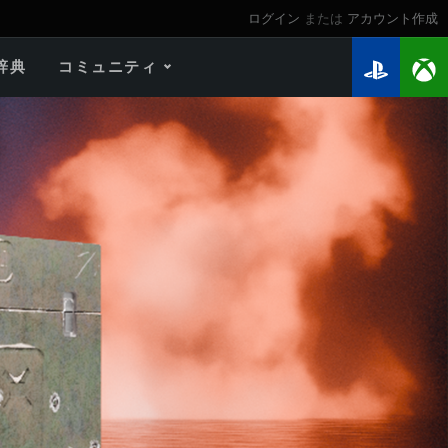
ログイン
または
アカウント作成
辞典
コミュニティ
2026年のロードマップ
ゲームガイド
個人記録 検索
マイ戦績
ウォーチェスト
連隊
連隊ランキング
Twitchドロップ