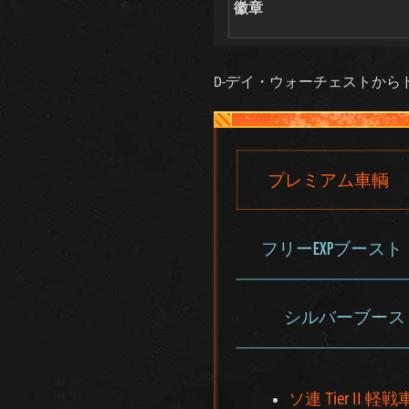
徽章
D-デイ・ウォーチェストか
プレミアム車輌
フリーEXPブースト
シルバーブース
ソ連 Tier II 軽戦車 