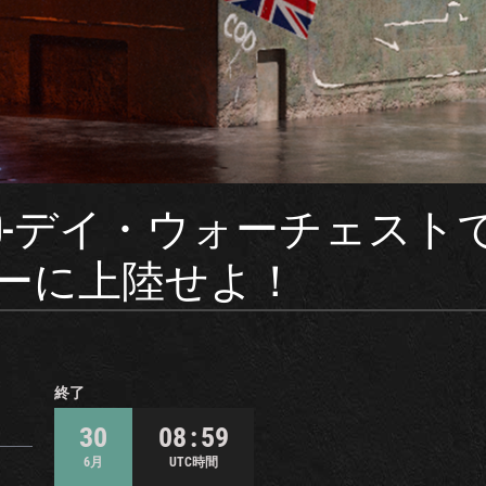
D-デイ・ウォーチェスト
ーに上陸せよ！
終了
30
08 : 59
6月
UTC時間