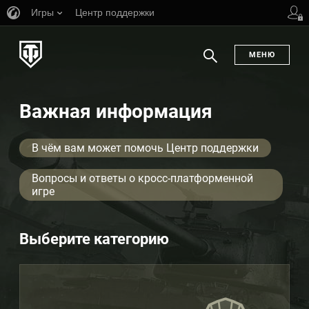
Игры
Центр поддержки
ь
МЕНЮ
Поиск
Важная информация
В чём вам может помочь Центр поддержки
Вопросы и ответы о кросс-платформенной
игре
Выберите категорию