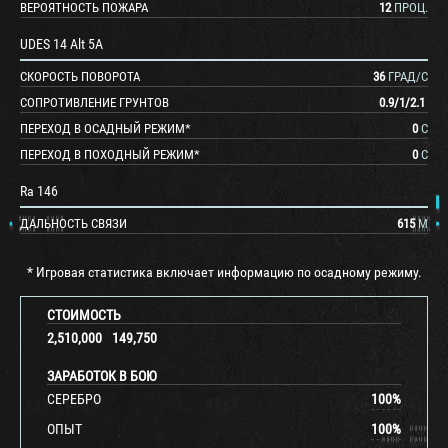
ВЕРОЯТНОСТЬ ПОЖАРА
12
ПРОЦ.
UDES 14 Alt 5A
СКОРОСТЬ ПОВОРОТА
36
ГРАД/С
СОПРОТИВЛЕНИЕ ГРУНТОВ
0.9
/
1
/
2.1
ПЕРЕХОД В ОСАДНЫЙ РЕЖИМ*
0
С
ПЕРЕХОД В ПОХОДНЫЙ РЕЖИМ*
0
С
Ra 146
ДАЛЬНОСТЬ СВЯЗИ
615
М
* Игровая статистика включает информацию по осадному режиму.
СТОИМОСТЬ
2,510,000
149,750
ЗАРАБОТОК В БОЮ
СЕРЕБРО
100
%
ОПЫТ
100
%