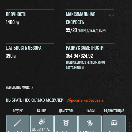
ПРОЧНОСТЬ
МАКСИМАЛЬНАЯ
1400
СКОРОСТЬ
ЕД.
55
/
20
(ВПЕРЁД/НАЗАД) КМ/Ч
ДАЛЬНОСТЬ ОБЗОРА
РАДИУС ЗАМЕТНОСТИ
390
354.94
/
324.92
М
(В ДВИЖЕНИИ/В НЕПОДВИЖНОМ
СОСТОЯНИИ) М
ИЗМЕНЕНИЕ МОДУЛЯ
ВЫБРАТЬ НЕСКОЛЬКО МОДУЛЕЙ
Сбросить на базовые
ОРУДИЕ
БАШНЯ
ДВИГАТЕЛЬ
ШАССИ
РАДИОСТАНЦИЯ
UDES 14 Alt 5