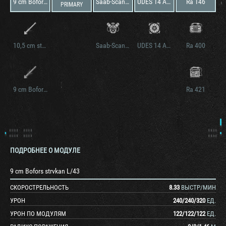
9 cm Bofors strvkan L/43
Saab-Scania DS14 Alt 5A
UDES 14 Alt 5A
Ra 146
PRIMARY
10,5 cm strvkan L/45
Saab-Scania DS14 Alt 5B
UDES 14 Alt 5B
Ra 400
9 cm Bofors strvkan L/53
Ra 421
ПОДРОБНЕЕ О МОДУЛЕ
9 cm Bofors strvkan L/43
СКОРОСТРЕЛЬНОСТЬ
8.33
ВЫСТР/МИН
УРОН
240
/
240
/
320
ЕД.
УРОН ПО МОДУЛЯМ
122
/
122
/
122
ЕД.