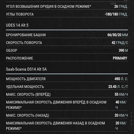
УГОЛ ВОЗВЫШЕНИЯ ОРУДИЯ В ОСАДНОМ РЕЖИМЕ*
26
ГРАД.
УГЛЫ ПОВОРОТА
-180
/
180
ГРАД.
UDES 14 Alt 5
БРОНИРОВАНИЕ БАШНИ
66
/
30
/
20
ММ
СКОРОСТЬ ПОВОРОТА
42
ГРАД/С
ОБЗОР
390
М
РАСПОЛОЖЕНИЕ
PRIMARY
Saab-Scania DS14 Alt 5A
МОЩНОСТЬ ДВИГАТЕЛЯ
490
Л. С.
УДЕЛЬНАЯ МОЩНОСТЬ
23.43
Л. С./Т
МАКС. СКОРОСТЬ (ВПЕРЁД)
55
КМ/Ч
МАКСИМАЛЬНАЯ СКОРОСТЬ ДВИЖЕНИЯ ВПЕРЁД В ОСАДНОМ
40
КМ/
РЕЖИМЕ*
Ч
МАКС. СКОРОСТЬ (НАЗАД)
20
КМ/Ч
МАКСИМАЛЬНАЯ СКОРОСТЬ ДВИЖЕНИЯ НАЗАД В ОСАДНОМ
20
КМ/
РЕЖИМЕ*
Ч