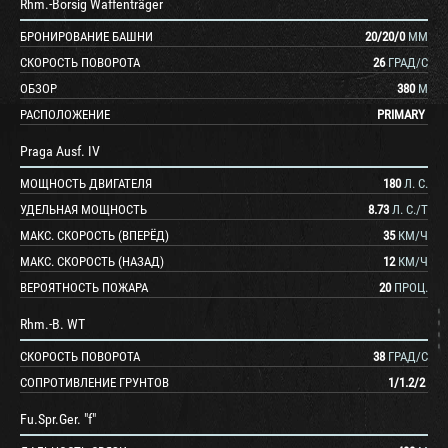
Rhm.-Borsig Waffenträger
БРОНИРОВАНИЕ БАШНИ
20
/
20
/
0
ММ
СКОРОСТЬ ПОВОРОТА
26
ГРАД/С
ОБЗОР
380
М
РАСПОЛОЖЕНИЕ
PRIMARY
Praga Ausf. IV
МОЩНОСТЬ ДВИГАТЕЛЯ
180
Л. С.
УДЕЛЬНАЯ МОЩНОСТЬ
8.73
Л. С./Т
МАКС. СКОРОСТЬ (ВПЕРЁД)
35
КМ/Ч
МАКС. СКОРОСТЬ (НАЗАД)
12
КМ/Ч
ВЕРОЯТНОСТЬ ПОЖАРА
20
ПРОЦ.
Rhm.-B. WT
СКОРОСТЬ ПОВОРОТА
38
ГРАД/С
СОПРОТИВЛЕНИЕ ГРУНТОВ
1
/
1.2
/
2
Fu.Spr.Ger. "f"