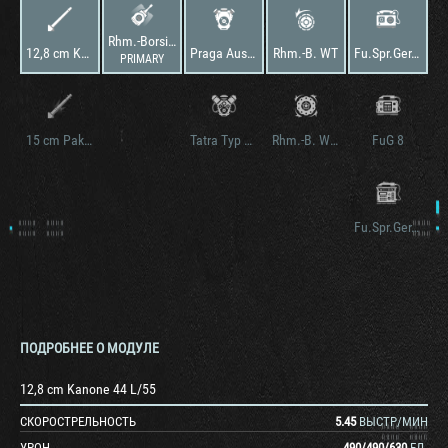
Rhm.-Borsig Waffenträger
12,8 cm Kanone 44 L/55
Praga Ausf. IV
Rhm.-B. WT
Fu.Spr.Ger. "f"
PRIMARY
15 cm Pak L/29.5
Tatra Typ TD 103 P
Rhm.-B. WT verstärkte ketten
FuG 8
Fu.Spr.Ger. "a"
ПОДРОБНЕЕ О МОДУЛЕ
12,8 cm Kanone 44 L/55
СКОРОСТРЕЛЬНОСТЬ
5.45
ВЫСТР/МИН
УРОН
490
/
490
/
630
ЕД.