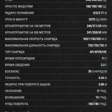
УРОН ПО МОДУЛЯМ
180
/
180
/
180
ЕД.
РАДИУС ПОРАЖЕНИЯ
0
/
0
/
2.71
М
УРОН В МИНУТУ
2670
ЕД/МИН
БРОНЕПРОБИТИЕ НА 100 МЕТРОВ
246
/
311
/
65
ММ
БРОНЕПРОБИТИЕ НА 500 МЕТРОВ
241
/
263
/
65
ММ
МАКСИМАЛЬНАЯ СКОРОСТЬ СНАРЯДА
920
/
1150
/
920
М/С
МАКСИМАЛЬНАЯ ДАЛЬНОСТЬ СНАРЯДА
720
/
720
/
720
М
ТИП СНАРЯДА
AP
/
APCR
/
HE
ВРЕМЯ ПЕРЕЗАРЯДКИ
11
С
ВРЕМЯ СВЕДЕНИЯ
2.3
С
БОЕЗАПАС
30
СНАРЯДОВ
ТОЧНОСТЬ
0.34
М
РАЗБРОС ПРИ ПОВОРОТЕ БАШНИ
0.88
М
СКЛОНЕНИЕ
5
ГРАД.
ВОЗВЫШЕНИЕ
15
ГРАД.
УГЛЫ ПОВОРОТА
-180
/
180
ГРАД.