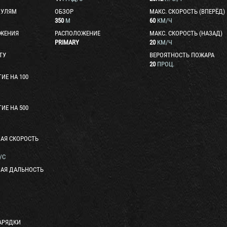
ДУЛЯМ
ОБЗОР
МАКС. СКОРОСТЬ (ВПЕРЁД)
350
М
60
КМ/Ч
АЖЕНИЯ
РАСПОЛОЖЕНИЕ
МАКС. СКОРОСТЬ (НАЗАД)
PRIMARY
20
КМ/Ч
ТУ
ВЕРОЯТНОСТЬ ПОЖАРА
20
ПРОЦ.
ИЕ НА 100
ИЕ НА 500
АЯ СКОРОСТЬ
/С
АЯ ДАЛЬНОСТЬ
АРЯДКИ