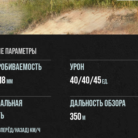
Е ПАРАМЕТРЫ
РОБИВАЕМОСТЬ
УРОН
18
40
/
40
/
45
ММ
ЕД.
АЛЬНАЯ
ДАЛЬНОСТЬ ОБЗОРА
ТЬ
350
М
ВПЕРЁД/НАЗАД) КМ/Ч