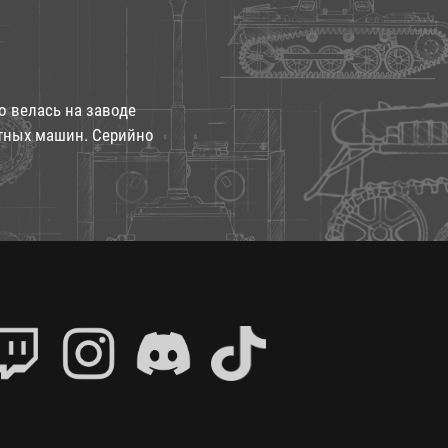
о велась на заводе
ытных машин. Серийно