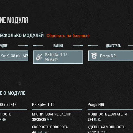
ИЕ МОДУЛЯ
НЕСКОЛЬКО МОДУЛЕЙ
Сбросить на базовые
РУДИЕ
БАШНЯ
ДВИГАТЕЛЬ
Pz.Kpfw. T 15
 Kw.K. 38 (t) L/47
Praga NRi
PRIMARY
Е О МОДУЛЕ
8 (t) L/47
Pz.Kpfw. T 15
Praga NRi
ЬНОСТЬ
БРОНИРОВАНИЕ БАШНИ
МОЩНОСТЬ ДВИГАТЕЛЯ
МИН
30
/
25
/
25
ММ
274
Л. С.
СКОРОСТЬ ПОВОРОТА
УДЕЛЬНАЯ МОЩНОСТЬ
44
ГРАД/С
26.12
Л. С./Т