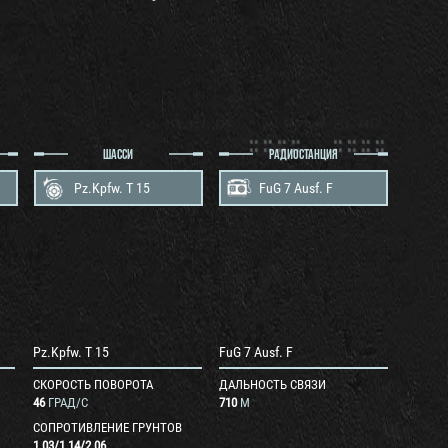
ШАССИ
РАДИОСТАНЦИЯ
Pz.Kpfw. T 15
FuG 7 Ausf. F
Pz.Kpfw. T 15
FuG 7 Ausf. F
СКОРОСТЬ ПОВОРОТА
ДАЛЬНОСТЬ СВЯЗИ
46
ГРАД/С
710
М
СОПРОТИВЛЕНИЕ ГРУНТОВ
1.03
/
1.14
/
2.06