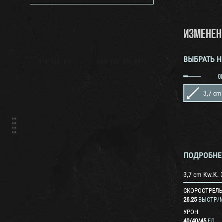
ИЗМЕНЕН
ВЫБРАТЬ 
О
3,7 cm
ПОДРОБНЕ
3,7 cm Kw.K. 3
СКОРОСТРЕЛ
26.25
ВЫСТР/
УРОН
40
/
40
/
45
ЕД.