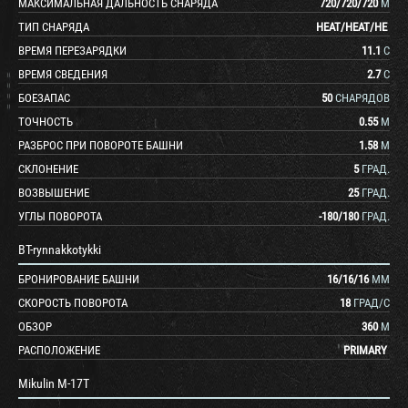
МАКСИМАЛЬНАЯ ДАЛЬНОСТЬ СНАРЯДА
720
/
720
/
720
М
ТИП СНАРЯДА
HEAT
/
HEAT
/
HE
ВРЕМЯ ПЕРЕЗАРЯДКИ
11.1
С
ВРЕМЯ СВЕДЕНИЯ
2.7
С
БОЕЗАПАС
50
СНАРЯДОВ
ТОЧНОСТЬ
0.55
М
РАЗБРОС ПРИ ПОВОРОТЕ БАШНИ
1.58
М
СКЛОНЕНИЕ
5
ГРАД.
ВОЗВЫШЕНИЕ
25
ГРАД.
УГЛЫ ПОВОРОТА
-180
/
180
ГРАД.
BT-rynnakkotykki
БРОНИРОВАНИЕ БАШНИ
16
/
16
/
16
ММ
СКОРОСТЬ ПОВОРОТА
18
ГРАД/С
ОБЗОР
360
М
РАСПОЛОЖЕНИЕ
PRIMARY
Mikulin M-17T