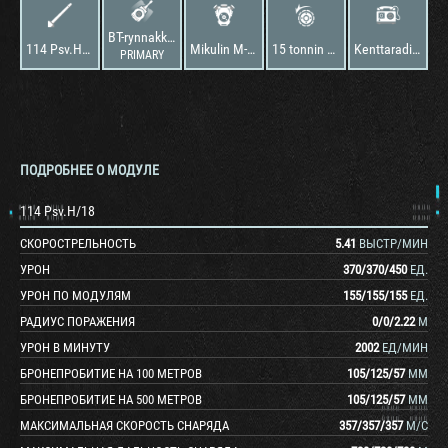
BT-rynnakkotykki
114 Psv.H/18
Mikulin M-17T
15 tonnin BT-42
Kenttaradiosema P-12-7
PRIMARY
ПОДРОБНЕЕ О МОДУЛЕ
114 Psv.H/18
СКОРОСТРЕЛЬНОСТЬ
5.41
ВЫСТР/МИН
УРОН
370
/
370
/
450
ЕД.
УРОН ПО МОДУЛЯМ
155
/
155
/
155
ЕД.
РАДИУС ПОРАЖЕНИЯ
0
/
0
/
2.22
М
УРОН В МИНУТУ
2002
ЕД/МИН
БРОНЕПРОБИТИЕ НА 100 МЕТРОВ
105
/
125
/
57
ММ
БРОНЕПРОБИТИЕ НА 500 МЕТРОВ
105
/
125
/
57
ММ
МАКСИМАЛЬНАЯ СКОРОСТЬ СНАРЯДА
357
/
357
/
357
М/С