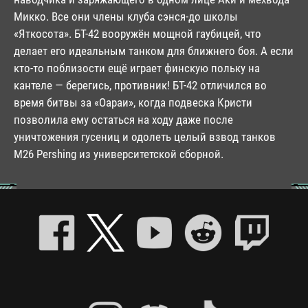
Микко. Все они члены клуба сэнся-до школы
«Яткосота». БТ-42 вооружён мощной гаубицей, что
делает его идеальным танком для ближнего боя. А если
кто-то поблизости ещё играет финскую польку на
кантеле — берегись, противник! БТ-42 отличился во
время битвы за «Оараи», когда подвеска Кристи
позволила ему остаться на ходу даже после
уничтожения гусениц и одолеть целый взвод танков
M26 Pershing из университетской сборной.