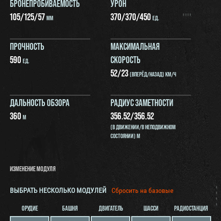
БРОНЕПРОБИВАЕМОСТЬ
УРОН
105
/
125
/
57
370
/
370
/
450
ММ
ЕД.
ПРОЧНОСТЬ
МАКСИМАЛЬНАЯ
590
СКОРОСТЬ
ЕД.
52
/
23
(ВПЕРЁД/НАЗАД) КМ/Ч
ДАЛЬНОСТЬ ОБЗОРА
РАДИУС ЗАМЕТНОСТИ
360
356.52
/
356.52
М
(В ДВИЖЕНИИ/В НЕПОДВИЖНОМ
СОСТОЯНИИ) М
ИЗМЕНЕНИЕ МОДУЛЯ
ВЫБРАТЬ НЕСКОЛЬКО МОДУЛЕЙ
Сбросить на базовые
ОРУДИЕ
БАШНЯ
ДВИГАТЕЛЬ
ШАССИ
РАДИОСТАНЦИЯ