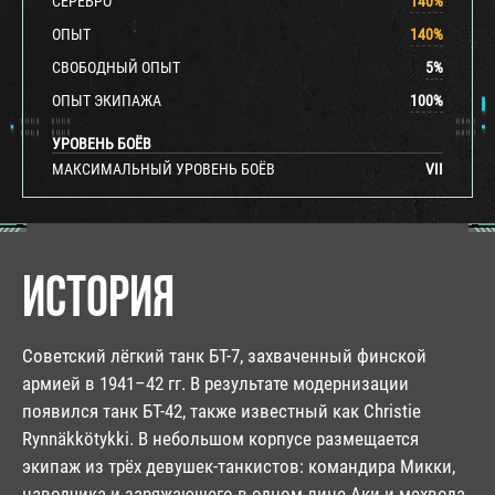
СЕРЕБРО
140
%
ОПЫТ
140
%
СВОБОДНЫЙ ОПЫТ
5
%
ОПЫТ ЭКИПАЖА
100
%
УРОВЕНЬ БОЁВ
МАКСИМАЛЬНЫЙ УРОВЕНЬ БОЁВ
VII
ИСТОРИЯ
Советский лёгкий танк БТ-7, захваченный финской
армией в 1941–42 гг. В результате модернизации
появился танк БТ-42, также известный как Christie
Rynnäkkötykki. В небольшом корпусе размещается
экипаж из трёх девушек-танкистов: командира Микки,
наводчика и заряжающего в одном лице Аки и мехвода