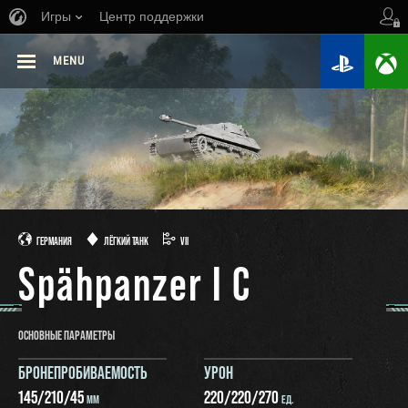
Игры
Центр поддержки
MENU
ГЕРМАНИЯ
ЛЁГКИЙ ТАНК
VII
Spähpanzer I C
ОСНОВНЫЕ ПАРАМЕТРЫ
БРОНЕПРОБИВАЕМОСТЬ
УРОН
145
/
210
/
45
220
/
220
/
270
ММ
ЕД.