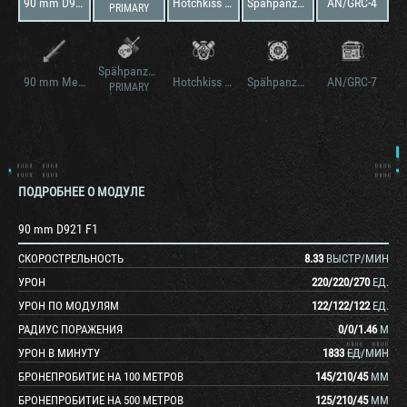
90 mm D921 F1
Hotchkiss 6-Zyl. Benzin 164 PS
Spähpanzer I C PT I
AN/GRC-4
PRIMARY
Spähpanzer I C PT II Rh.-Nr. WK-G2
90 mm Mecar
Hotchkiss 6-Zyl. Benzin 195 PS
Spähpanzer I C PT II
AN/GRC-7
PRIMARY
ПОДРОБНЕЕ О МОДУЛЕ
90 mm D921 F1
СКОРОСТРЕЛЬНОСТЬ
8.33
ВЫСТР/МИН
УРОН
220
/
220
/
270
ЕД.
УРОН ПО МОДУЛЯМ
122
/
122
/
122
ЕД.
РАДИУС ПОРАЖЕНИЯ
0
/
0
/
1.46
М
УРОН В МИНУТУ
1833
ЕД/МИН
БРОНЕПРОБИТИЕ НА 100 МЕТРОВ
145
/
210
/
45
ММ
БРОНЕПРОБИТИЕ НА 500 МЕТРОВ
125
/
210
/
45
ММ