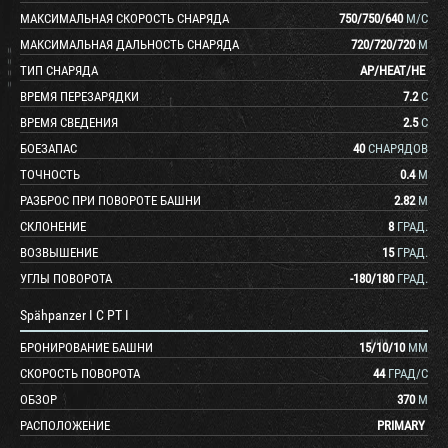
МАКСИМАЛЬНАЯ СКОРОСТЬ СНАРЯДА
750
/
750
/
640
М/С
МАКСИМАЛЬНАЯ ДАЛЬНОСТЬ СНАРЯДА
720
/
720
/
720
М
ТИП СНАРЯДА
AP
/
HEAT
/
HE
ВРЕМЯ ПЕРЕЗАРЯДКИ
7.2
С
ВРЕМЯ СВЕДЕНИЯ
2.5
С
БОЕЗАПАС
40
СНАРЯДОВ
ТОЧНОСТЬ
0.4
М
РАЗБРОС ПРИ ПОВОРОТЕ БАШНИ
2.82
М
СКЛОНЕНИЕ
8
ГРАД.
ВОЗВЫШЕНИЕ
15
ГРАД.
УГЛЫ ПОВОРОТА
-180
/
180
ГРАД.
Spähpanzer I C PT I
БРОНИРОВАНИЕ БАШНИ
15
/
10
/
10
ММ
СКОРОСТЬ ПОВОРОТА
44
ГРАД/С
ОБЗОР
370
М
РАСПОЛОЖЕНИЕ
PRIMARY