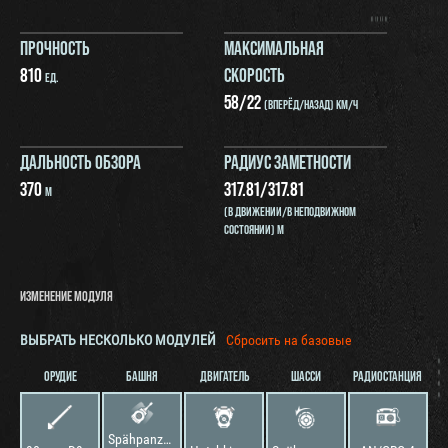
ПРОЧНОСТЬ
МАКСИМАЛЬНАЯ
810
СКОРОСТЬ
ЕД.
58
/
22
(ВПЕРЁД/НАЗАД) КМ/Ч
ДАЛЬНОСТЬ ОБЗОРА
РАДИУС ЗАМЕТНОСТИ
370
317.81
/
317.81
М
(В ДВИЖЕНИИ/В НЕПОДВИЖНОМ
СОСТОЯНИИ) М
ИЗМЕНЕНИЕ МОДУЛЯ
ВЫБРАТЬ НЕСКОЛЬКО МОДУЛЕЙ
Сбросить на базовые
ОРУДИЕ
БАШНЯ
ДВИГАТЕЛЬ
ШАССИ
РАДИОСТАНЦИЯ
Spähpanzer I C PT I