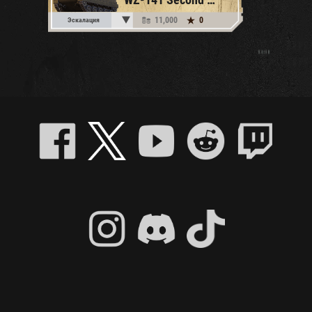
11,000
0
Эскалация