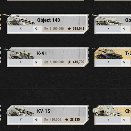
Object 140
Ob
6,100,000
515,041
X
X
K-91
T-
6,100,000
410,700
X
X
KV-1S
Chu
410,000
28,135
V
V