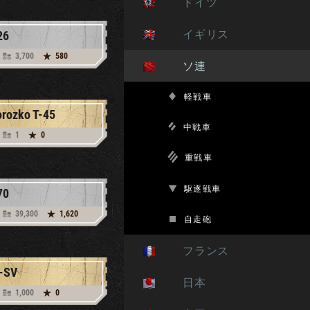
ドイツ
イギリス
26
3,700
580
ソ連
軽戦車
rozko T-45
中戦車
1
0
重戦車
駆逐戦車
70
39,300
1,620
自走砲
フランス
-SV
日本
1,000
0