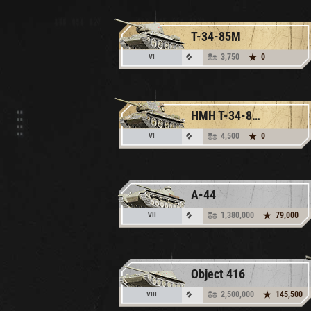
T-34-85M
3,750
0
VI
HMH T-34-85M
4,500
0
VI
А-44
1,380,000
79,000
VII
Object 416
2,500,000
145,500
VIII