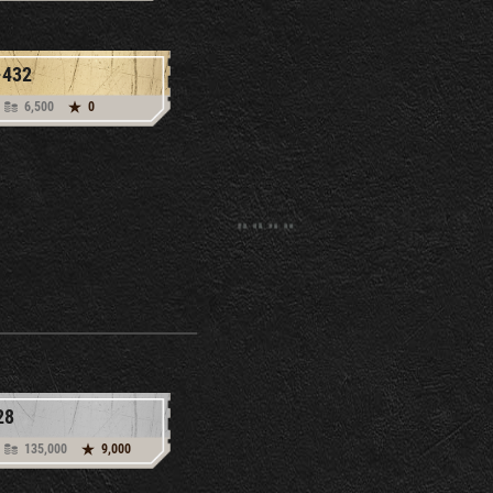
-432
6,500
0
28
135,000
9,000