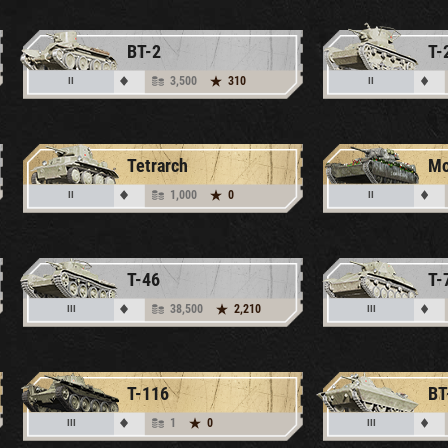
BT-2
T-
3,500
310
II
II
Tetrarch
Mo
1,000
0
II
II
T-46
T-
38,500
2,210
III
III
T-116
BT
1
0
III
III