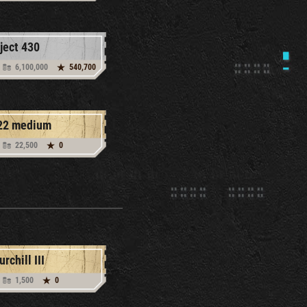
ject 430
6,100,000
540,700
22 medium
22,500
0
rchill III
1,500
0