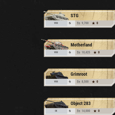
STG
9,700
0
VIII
Motherland
10,425
0
VIII
Grimroot
8,500
0
VIII
Object 283
14,000
0
IX