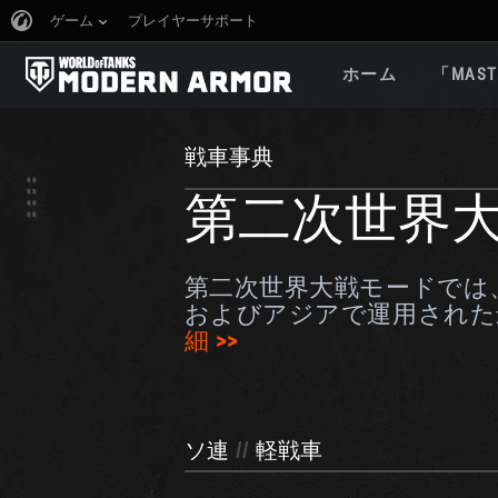
ゲーム
プレイヤーサポート
ホーム
「MAST
戦車事典
第二次世界
第二次世界大戦モードでは
およびアジアで運用された
細 >>
ソ連
//
軽戦車