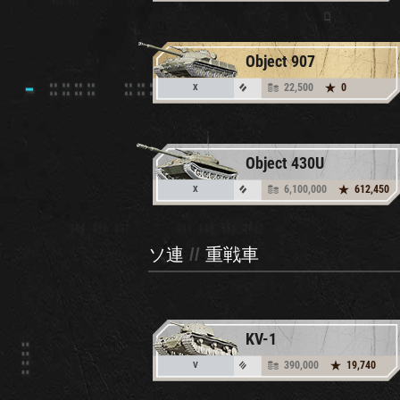
Object 907
22,500
0
X
Object 430U
6,100,000
612,450
X
ソ連
//
重戦車
KV-1
390,000
19,740
V