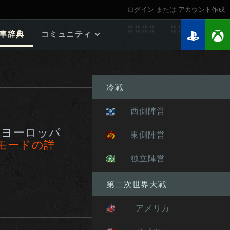
ログイン
または
アカウント作成
車辞典
コミュニティ
2026年のロードマップ
ゲームガイド
冷戦
個人記録 検索
マイ戦績
西側陣営
ウォーチェスト
てヨーロッパ
連隊
東側陣営
IIモードの詳
連隊ランキング
独立陣営
Twitchドロップ
第二次世界大戦
アメリカ