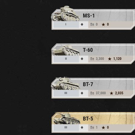
MS-1
0
0
I
T-60
3,300
1,120
II
BT-7
37,000
2,035
III
BT-5
1
0
III