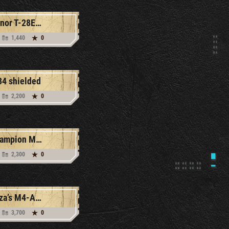
Honor T-28E with F30
1,440
0
34 shielded
2,200
0
Champion M4 Sherman
2,300
0
Loza’s M4-A2 Sherman
3,700
0