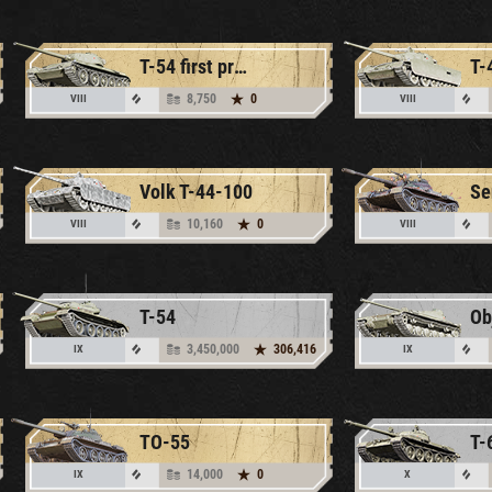
T-54 first prototype
Т-
8,750
0
VIII
VIII
Volk T-44-100
10,160
0
VIII
VIII
T-54
3,450,000
306,416
IX
IX
TO-55
T-
14,000
0
IX
X