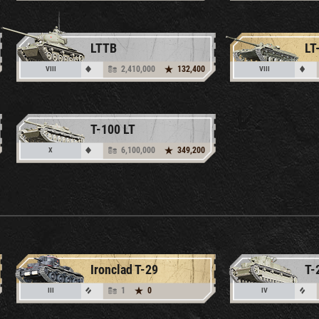
LTTB
LT
2,410,000
132,400
VIII
VIII
T-100 LT
6,100,000
349,200
X
Ironclad T-29
T-
1
0
III
IV