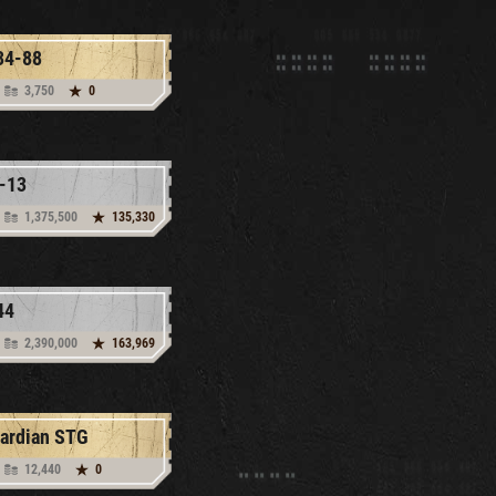
34-88
3,750
0
-13
1,375,500
135,330
44
2,390,000
163,969
ardian STG
12,440
0