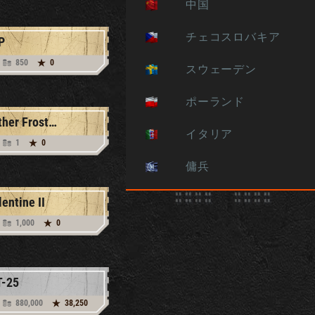
中国
チェコスロバキア
P
850
0
スウェーデン
ポーランド
Father Frost LTP
イタリア
1
0
傭兵
lentine II
1,000
0
-25
880,000
38,250