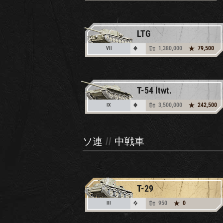
LTG
1,380,000
79,500
VII
T-54 ltwt.
3,500,000
242,500
IX
ソ連
//
中戦車
T-29
950
0
III