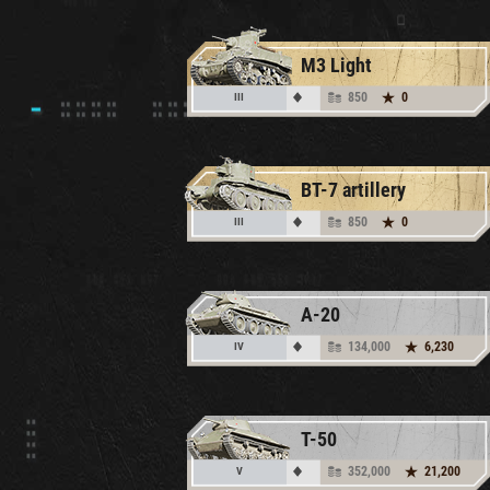
M3 Light
850
0
III
BT-7 artillery
850
0
III
A-20
134,000
6,230
IV
T-50
352,000
21,200
V