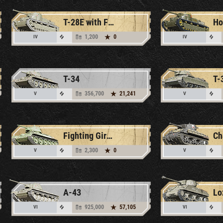
T-28E with F-30
1,200
0
IV
IV
T-34
T-
356,700
21,241
V
V
Fighting Girlfriend T-34
2,300
0
V
V
A-43
925,000
57,105
VI
VI