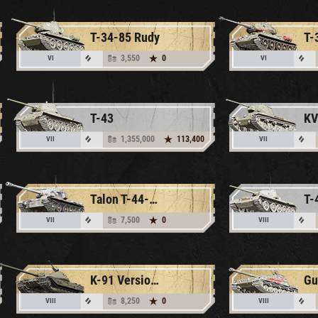
T-34-85 Rudy
T-
3,550
0
VI
VI
T-43
KV
1,355,000
113,400
VII
VII
Talon T-44-122
T-
7,500
0
VII
VIII
K-91 Version II
Gu
8,250
0
VIII
VIII