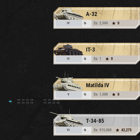
A-32
2,500
0
IV
IT-3
1
0
IV
Matilda IV
1,500
0
V
T-34-85
915,000
42,275
VI