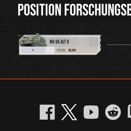
POSITION FORSCHUNGS
IKV 65 ALT II
933,000
38,240
VI