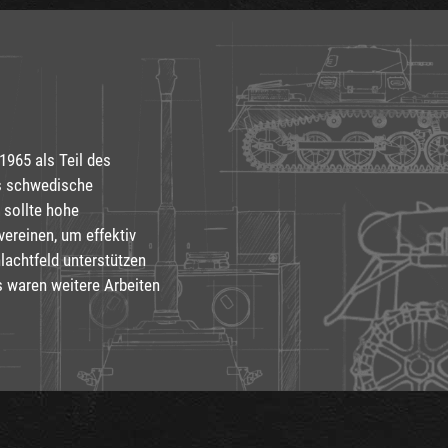
1965 als Teil des
as schwedische
 sollte hohe
ereinen, um effektiv
achtfeld unterstützen
s waren weitere Arbeiten