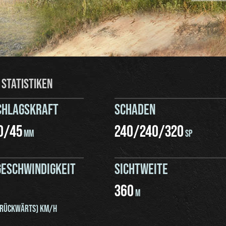
 STATISTIKEN
CHLAGSKRAFT
SCHADEN
0
/
45
240
/
240
/
320
MM
SP
ESCHWINDIGKEIT
SICHTWEITE
360
M
RÜCKWÄRTS) KM/H