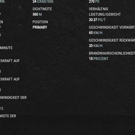
IN.
24
GRAD/SEK.
270
PS
SICHTWEITE
VERHÄLTNIS
P
360
M
LEISTUNG/GEWICHT
20.37
PS/T
EN
POSITION
P
PRIMARY
GESCHWINDIGKEIT VORWÄRT
65
KM/H
S
GESCHWINDIGKEIT RÜCKWÄR
20
KM/H
 MINUTE
BRANDWAHRSCHEINLICHKEI
15
PROZENT
SKRAFT AUF
M
SKRAFT AUF
M
WINDIGKEIT DER
/S
WEITE DER