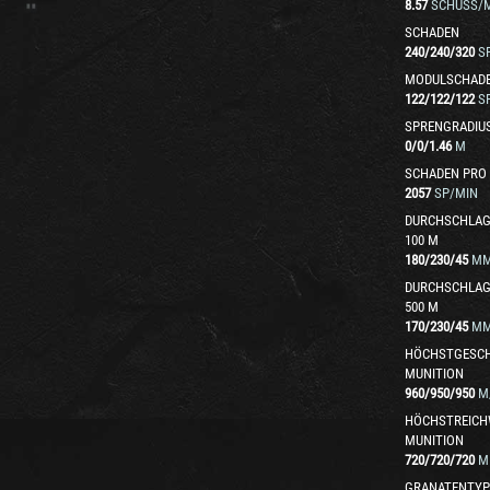
8.57
SCHUSS/M
SCHADEN
240
/
240
/
320
S
MODULSCHAD
122
/
122
/
122
S
SPRENGRADIU
0
/
0
/
1.46
M
SCHADEN PRO
2057
SP/MIN
DURCHSCHLAG
100 M
180
/
230
/
45
M
DURCHSCHLAG
500 M
170
/
230
/
45
M
HÖCHSTGESCH
MUNITION
960
/
950
/
950
M
HÖCHSTREICH
MUNITION
720
/
720
/
720
M
GRANATENTYP