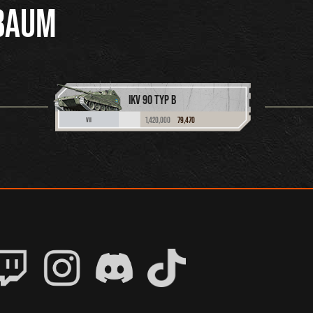
BAUM
IKV 90 TYP B
1,420,000
79,470
VII