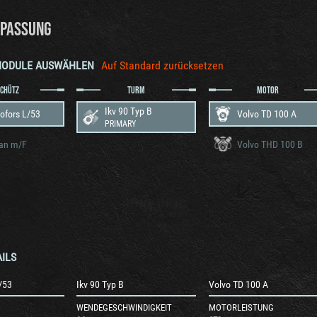
PASSUNG
MODULE AUSWÄHLEN
Auf Standard zurücksetzen
SCHÜTZ
TURM
MOTOR
Ikv 90 Typ B
ofors L/53
Volvo TD 100 A
PRIMARY
an m/F
Volvo THD 100 B
ILS
/53
Ikv 90 Typ B
Volvo TD 100 A
WENDEGESCHWINDIGKEIT
MOTORLEISTUNG