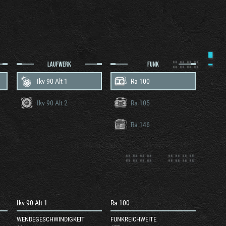
LAUFWERK
FUNK
Ikv 90 Alt 1
Ra 100
Ikv 90 Alt 2
Ra 105
Ra 146
Ikv 90 Alt 1
Ra 100
WENDEGESCHWINDIGKEIT
FUNKREICHWEITE