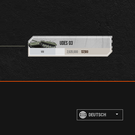
UDES 03
2,620,000
137,100
VIII