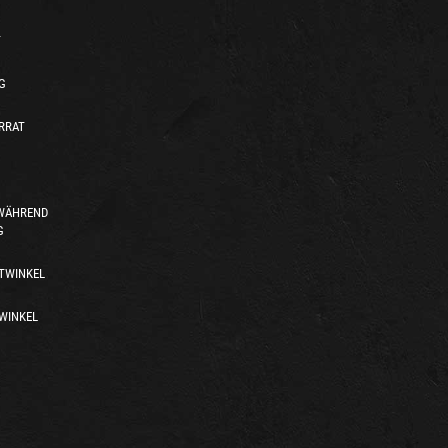
T
G
RRAT
 WÄHREND
G
TWINKEL
WINKEL