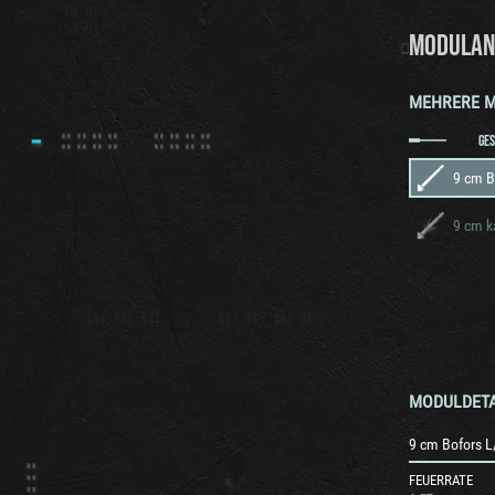
MODULAN
MEHRERE 
GE
9 cm B
9 cm k
MODULDETA
9 cm Bofors L
FEUERRATE