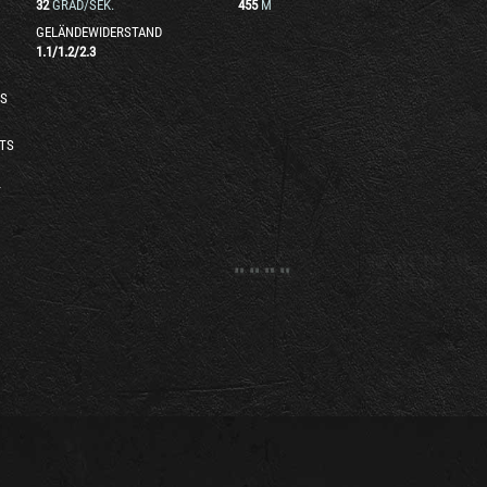
32
GRAD/SEK.
455
M
GELÄNDEWIDERSTAND
1.1
/
1.2
/
2.3
S
TS
T