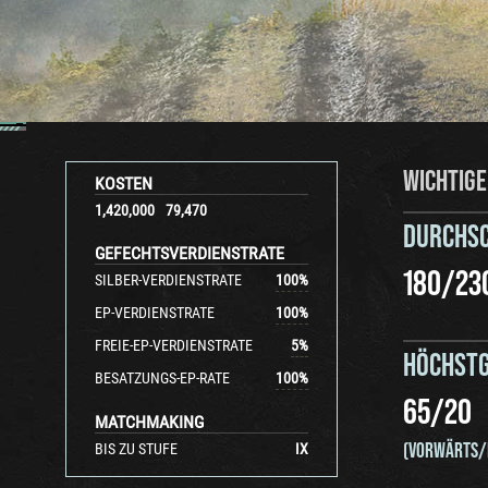
WICHTIGE
KOSTEN
1,420,000
79,470
DURCHS
GEFECHTSVERDIENSTRATE
180
/
23
SILBER-VERDIENSTRATE
100
%
EP-VERDIENSTRATE
100
%
FREIE-EP-VERDIENSTRATE
5
%
HÖCHSTG
BESATZUNGS-EP-RATE
100
%
65
/
20
MATCHMAKING
(VORWÄRTS/
BIS ZU STUFE
IX