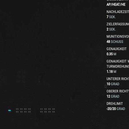
AP
/
HEAT
/
HE
NACHLADEZEI
7
SEK.
ZIELERFASSUN
2
SEK.
MUNITIONSVO
48
SCHUSS
GENAUIGKEIT
0.35
M
GENAUIGKEIT
TURMDREHUN
1.18
M
UNTERER RICH
10
GRAD
OBERER RICHT
12
GRAD
DREHLIMIT
-20
/
20
GRAD