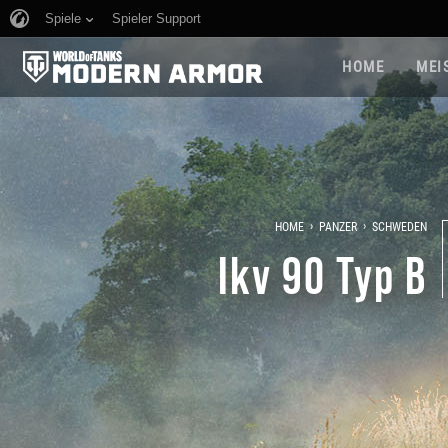
Spiele
Spieler Support
HOME
MEI
›
›
HOME
PANZER
SCHWEDEN
Ikv 90 Typ B