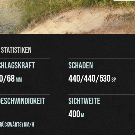
 STATISTIKEN
CHLAGSKRAFT
SCHADEN
0
/
68
440
/
440
/
530
MM
SP
ESCHWINDIGKEIT
SICHTWEITE
400
M
RÜCKWÄRTS) KM/H