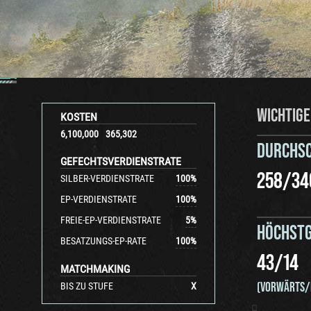
WICHTIGE
KOSTEN
6,100,000
365,302
DURCHS
GEFECHTSVERDIENSTRATE
258
/
34
SILBER-VERDIENSTRATE
100
%
EP-VERDIENSTRATE
100
%
FREIE-EP-VERDIENSTRATE
5
%
HÖCHSTG
BESATZUNGS-EP-RATE
100
%
43
/
14
MATCHMAKING
(VORWÄRTS/
BIS ZU STUFE
X