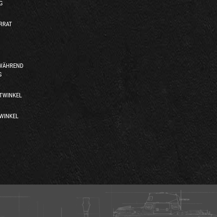
G
RRAT
 WÄHREND
G
TWINKEL
WINKEL