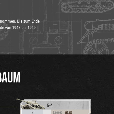
genommen. Bis zum Ende
rde von 1947 bis 1949
BAUM
IS-4
6,100,000
365,302
X