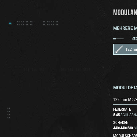
MODULAN
MEHRERE 
GE
122 m
MODULDETA
122 mm M62-
FEUERRATE
5.45
SCHUSS/M
SCHADEN
440
/
440
/
530
S
MODULSCHAD