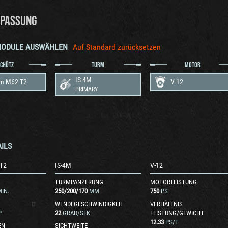
PASSUNG
MODULE AUSWÄHLEN
Auf Standard zurücksetzen
SCHÜTZ
TURM
MOTOR
IS-4M
m M62-T2
V-12
PRIMARY
ILS
T2
IS-4M
V-12
TURMPANZERUNG
MOTORLEISTUNG
IN.
250
/
200
/
170
MM
750
PS
WENDEGESCHWINDIGKEIT
VERHÄLTNIS
P
22
GRAD/SEK.
LEISTUNG/GEWICHT
12.33
PS/T
EN
SICHTWEITE