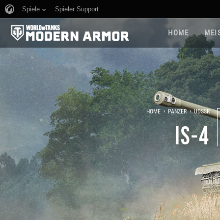
Spiele
Spieler Support
HOME
MEI
›
›
HOME
PANZER
UDSSR
IS-4