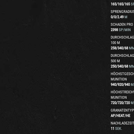
165
/
165
/
165
S
SPRENGRADIU
0
/
0
/
2.49
M
SCHADEN PRO
2398
SP/MIN
DURCHSCHLAG
100 M
258
/
340
/
68
M
DURCHSCHLAG
500 M
250
/
340
/
68
M
HÖCHSTGESCH
MUNITION
940
/
920
/
940
M
HÖCHSTREICH
MUNITION
720
/
720
/
720
M
GRANATENTYP
AP
/
HEAT
/
HE
NACHLADEZEI
11
SEK.