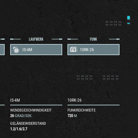
LAUFWERK
FUNK
IS-4M
10RK-26
IS-4M
10RK-26
WENDEGESCHWINDIGKEIT
FUNKREICHWEITE
26
GRAD/SEK.
720
M
GELÄNDEWIDERSTAND
1.2
/
1.6
/
2.7