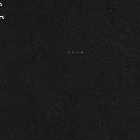
S
TS
T