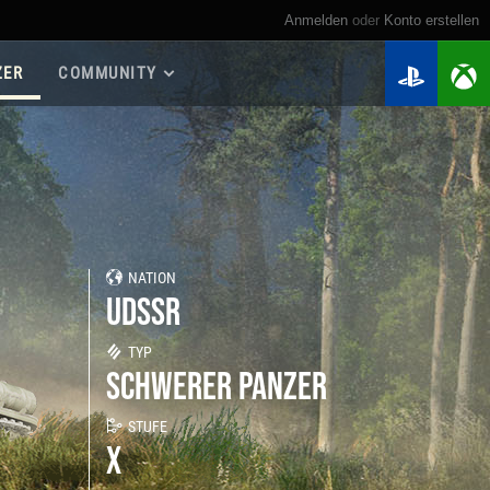
Anmelden
oder
Konto erstellen
ZER
COMMUNITY
Roadmap 2026
Spielanleitungen
Spieler suchen
Meine Statistiken
Kriegskassen
NATION
Regimenter
UDSSR
Regimenter-Ranglisten
Twitch Drops
TYP
SCHWERER PANZER
STUFE
X