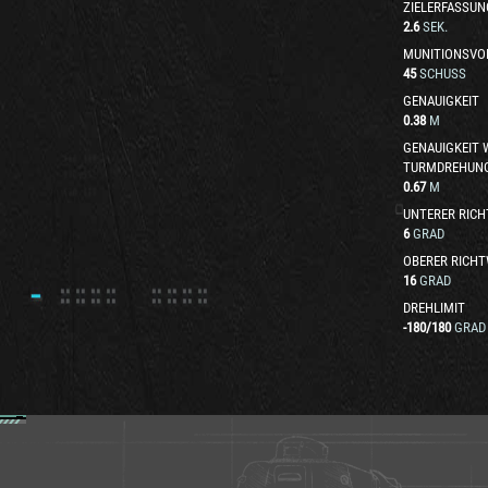
ZIELERFASSUN
2.6
SEK.
MUNITIONSVO
45
SCHUSS
GENAUIGKEIT
0.38
M
GENAUIGKEIT
TURMDREHUN
0.67
M
UNTERER RICH
6
GRAD
OBERER RICHT
16
GRAD
DREHLIMIT
-180
/
180
GRAD