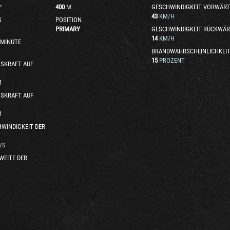
P
400
M
GESCHWINDIGKEIT VORWÄRT
43
KM/H
S
POSITION
PRIMARY
GESCHWINDIGKEIT RÜCKWÄR
14
KM/H
 MINUTE
BRANDWAHRSCHEINLICHKEI
15
PROZENT
SKRAFT AUF
M
SKRAFT AUF
M
WINDIGKEIT DER
/S
WEITE DER
T