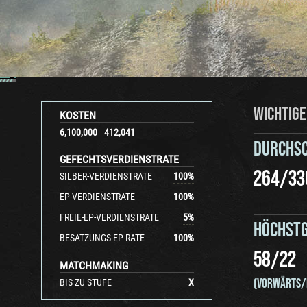
WICHTIGE
KOSTEN
6,100,000
412,041
DURCHS
GEFECHTSVERDIENSTRATE
264
/
33
SILBER-VERDIENSTRATE
100
%
EP-VERDIENSTRATE
100
%
FREIE-EP-VERDIENSTRATE
5
%
HÖCHSTG
BESATZUNGS-EP-RATE
100
%
58
/
22
MATCHMAKING
(VORWÄRTS/
BIS ZU STUFE
X