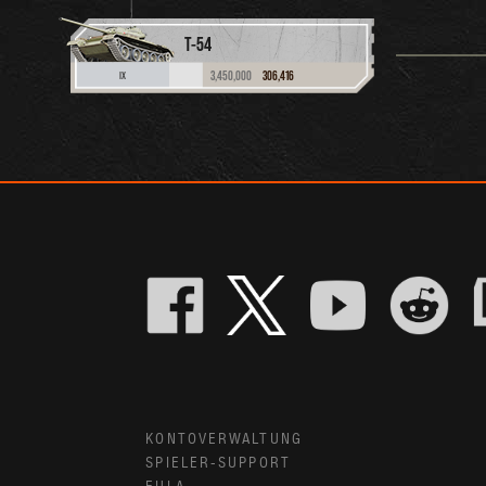
T-54
3,450,000
306,416
IX
KONTOVERWALTUNG
SPIELER-SUPPORT