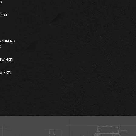
G
RRAT
 WÄHREND
G
TWINKEL
WINKEL