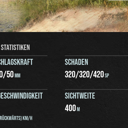
 STATISTIKEN
CHLAGSKRAFT
SCHADEN
0
/
50
320
/
320
/
420
MM
SP
ESCHWINDIGKEIT
SICHTWEITE
400
M
RÜCKWÄRTS) KM/H