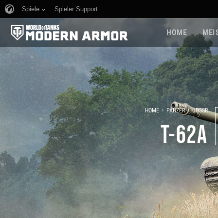
Spiele
Spieler Support
HOME
MEI
›
›
HOME
PANZER
UDSSR
T-62A