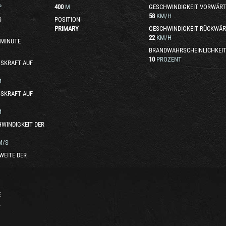
P
400
M
GESCHWINDIGKEIT VORWÄRT
58
KM/H
S
POSITION
PRIMARY
GESCHWINDIGKEIT RÜCKWÄR
22
KM/H
 MINUTE
BRANDWAHRSCHEINLICHKEI
10
PROZENT
SKRAFT AUF
M
SKRAFT AUF
M
WINDIGKEIT DER
M/S
WEITE DER
E
T