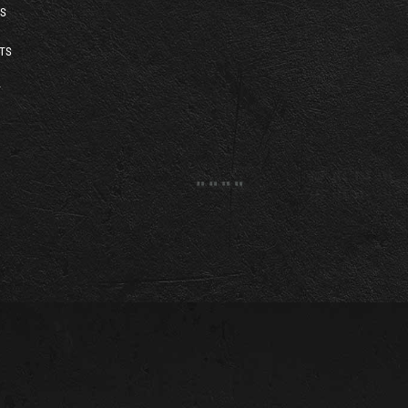
S
TS
T