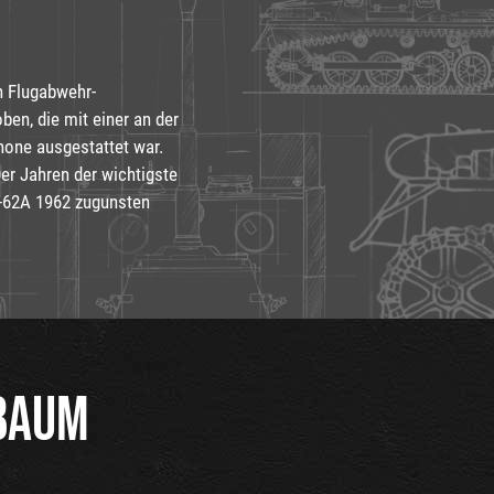
in Flugabwehr-
en, die mit einer an der
one ausgestattet war.
er Jahren der wichtigste
T-62A 1962 zugunsten
BAUM