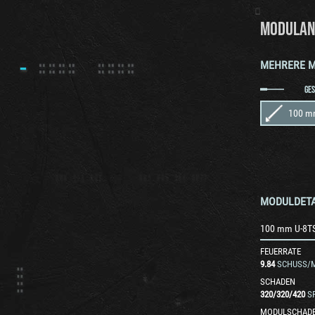
MODULAN
MEHRERE 
GE
100 m
MODULDETA
100 mm U-8T
FEUERRATE
9.84
SCHUSS/M
SCHADEN
320
/
320
/
420
S
MODULSCHAD