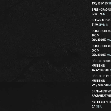
135
/
135
/
135
S
SPRENGRADIU
0
/
0
/
1.76
M
SCHADEN PRO
3149
SP/MIN
DURCHSCHLAG
100 M
264
/
330
/
50
M
DURCHSCHLAG
500 M
254
/
330
/
50
M
HÖCHSTGESCH
MUNITION
1535
/
900
/
900
HÖCHSTREICH
MUNITION
720
/
720
/
720
M
GRANATENTYP
APCR
/
HEAT
/
H
NACHLADEZEI
6.1
SEK.