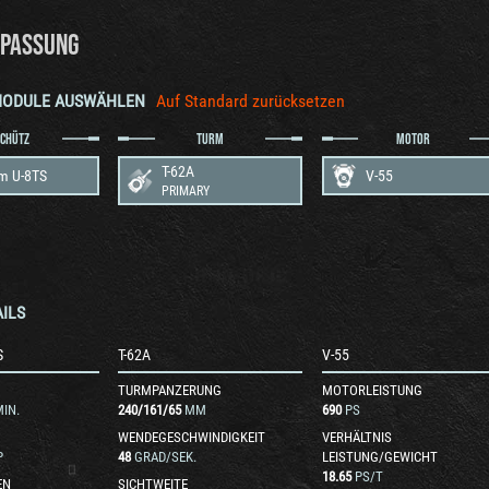
PASSUNG
MODULE AUSWÄHLEN
Auf Standard zurücksetzen
SCHÜTZ
TURM
MOTOR
T-62A
m U-8TS
V-55
PRIMARY
ILS
S
T-62A
V-55
TURMPANZERUNG
MOTORLEISTUNG
IN.
240
/
161
/
65
MM
690
PS
WENDEGESCHWINDIGKEIT
VERHÄLTNIS
P
48
GRAD/SEK.
LEISTUNG/GEWICHT
18.65
PS/T
EN
SICHTWEITE