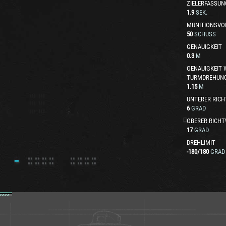
ZIELERFASSUN
1.9
SEK.
MUNITIONSVO
50
SCHUSS
GENAUIGKEIT
0.3
M
GENAUIGKEIT
TURMDREHUN
1.15
M
UNTERER RICH
6
GRAD
OBERER RICHT
17
GRAD
DREHLIMIT
-180
/
180
GRAD