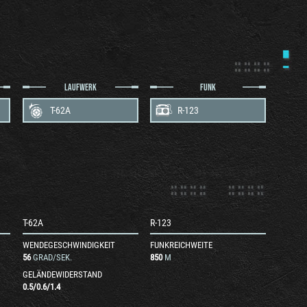
LAUFWERK
FUNK
T-62A
R-123
T-62A
R-123
WENDEGESCHWINDIGKEIT
FUNKREICHWEITE
56
GRAD/SEK.
850
M
GELÄNDEWIDERSTAND
0.5
/
0.6
/
1.4