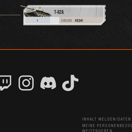
T-62A
6,100,000
412,041
X
INHALT MELDEN/DATEN
MEINE PERSONENBEZO
WEITERGEBEN