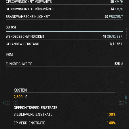
GESCHWINDIGKEIT VORWÄRTS
50
KM/H
GESCHWINDIGKEIT RÜCKWÄRTS
14
KM/H
BRANDWAHRSCHEINLICHKEIT
20
PROZENT
SU-85I
WENDEGESCHWINDIGKEIT
48
GRAD/SEK.
GELÄNDEWIDERSTAND
1
/
1.1
/
2.1
9RM
FUNKREICHWEITE
525
M
KOSTEN
2,300
0
GEFECHTSVERDIENSTRATE
SILBER-VERDIENSTRATE
130
%
EP-VERDIENSTRATE
140
%