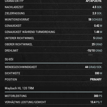
GRANATENTYP
AP
/
APCR
/
HE
NACHLADEZEIT
4.5
SEK.
ZIELERFASSUNG
2.3
SEK.
MUNITIONSVORRAT
58
SCHUSS
GENAUIGKEIT
0.42
M
GENAUIGKEIT WÄHREND TURMDREHUNG
1.48
M
UNTERER RICHTWINKEL
5
GRAD
OBERER RICHTWINKEL
25
GRAD
DREHLIMIT
-10
/
10
GRAD
SU-85I
WENDEGESCHWINDIGKEIT
44
GRAD/SEK.
SICHTWEITE
330
M
POSITION
PRIMARY
Maybach HL 120 TRM
MOTORLEISTUNG
300
PS
VERHÄLTNIS LEISTUNG/GEWICHT
13.4
PS/T