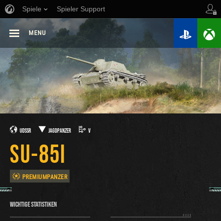
Spiele
Spieler Support
MENU
UDSSR
JAGDPANZER
V
SU-85I
PREMIUMPANZER
WICHTIGE STATISTIKEN