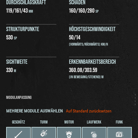
DURCHSCHLAGSKRAFT
SCHADEN
119
/
161
/
43
160
/
160
/
280
MM
SP
STRUKTURPUNKTE
HÖCHSTGESCHWINDIGKEIT
530
50
/
14
SP
(VORWÄRTS/RÜCKWÄRTS) KM/H
SICHTWEITE
ERKENNBARKEITSBEREICH
330
360.08
/
303.59
M
(IN BEWEGUNG/STEHEND) M
MODULANPASSUNG
MEHRERE MODULE AUSWÄHLEN
Auf Standard zurücksetzen
GESCHÜTZ
TURM
MOTOR
LAUFWERK
FUNK