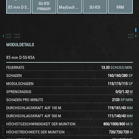
SU-85I
85 mm D-5S-85A
Maybach HL 120 TRM
SU-85I
9RM
PRIMARY
MODULDETAILS
85 mm D-5S-85A
FEUERRATE
13.33
SCHUSS/MIN.
SCHADEN
160
/
160
/
280
SP
MODULSCHADEN
115
/
115
/
115
SP
SPRENGRADIUS
0
/
0
/
1.32
M
SCHADEN PRO MINUTE
2133
SP/MIN
DURCHSCHLAGSKRAFT AUF 100 M
119
/
161
/
43
MM
DURCHSCHLAGSKRAFT AUF 500 M
111
/
140
/
43
MM
HÖCHSTGESCHWINDIGKEIT DER MUNITION
800
/
1000
/
800
M/S
HÖCHSTREICHWEITE DER MUNITION
720
/
720
/
720
M