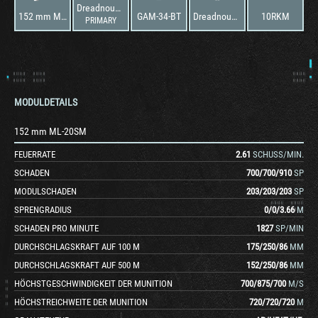
Dreadnought KV-2
152 mm ML-20SM
GAM-34-BT
Dreadnought KV-2
10RKM
PRIMARY
MODULDETAILS
152 mm ML-20SM
FEUERRATE
2.61
SCHUSS/MIN.
SCHADEN
700
/
700
/
910
SP
MODULSCHADEN
203
/
203
/
203
SP
SPRENGRADIUS
0
/
0
/
3.66
M
SCHADEN PRO MINUTE
1827
SP/MIN
DURCHSCHLAGSKRAFT AUF 100 M
175
/
250
/
86
MM
DURCHSCHLAGSKRAFT AUF 500 M
152
/
250
/
86
MM
HÖCHSTGESCHWINDIGKEIT DER MUNITION
700
/
875
/
700
M/S
HÖCHSTREICHWEITE DER MUNITION
720
/
720
/
720
M