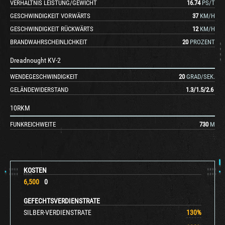
VERHÄLTNIS LEISTUNG/GEWICHT
16.74
PS/T
GESCHWINDIGKEIT VORWÄRTS
37
KM/H
GESCHWINDIGKEIT RÜCKWÄRTS
12
KM/H
BRANDWAHRSCHEINLICHKEIT
20
PROZENT
Dreadnought KV-2
WENDEGESCHWINDIGKEIT
20
GRAD/SEK.
GELÄNDEWIDERSTAND
1.3
/
1.5
/
2.6
10RKM
FUNKREICHWEITE
730
M
KOSTEN
6,500
0
GEFECHTSVERDIENSTRATE
SILBER-VERDIENSTRATE
130
%