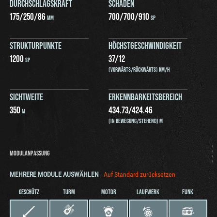
DURCHSCHLAGSKRAFT
SCHADEN
175
/
250
/
86
700
/
700
/
910
MM
SP
STRUKTURPUNKTE
HÖCHSTGESCHWINDIGKEIT
1200
37
/
12
SP
(VORWÄRTS/RÜCKWÄRTS) KM/H
SICHTWEITE
ERKENNBARKEITSBEREICH
350
434.73
/
424.46
M
(IN BEWEGUNG/STEHEND) M
MODULANPASSUNG
MEHRERE MODULE AUSWÄHLEN
Auf Standard zurücksetzen
GESCHÜTZ
TURM
MOTOR
LAUFWERK
FUNK