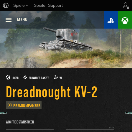
Spiele
Spieler Support
MENU
UDSSR
SCHWERER PANZER
VII
Dreadnought KV-2
PREMIUMPANZER
WICHTIGE STATISTIKEN