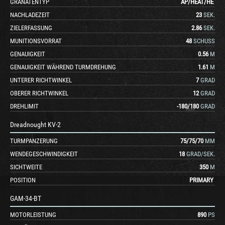
GRANATENTYP
AP
/
HEAT
/
HE
NACHLADEZEIT
23
SEK.
ZIELERFASSUNG
2.86
SEK.
MUNITIONSVORRAT
48
SCHUSS
GENAUIGKEIT
0.56
M
GENAUIGKEIT WÄHREND TURMDREHUNG
1.61
M
UNTERER RICHTWINKEL
7
GRAD
OBERER RICHTWINKEL
12
GRAD
DREHLIMIT
-180
/
180
GRAD
Dreadnought KV-2
TURMPANZERUNG
75
/
75
/
70
MM
WENDEGESCHWINDIGKEIT
18
GRAD/SEK.
SICHTWEITE
350
M
POSITION
PRIMARY
GAM-34-BT
MOTORLEISTUNG
890
PS