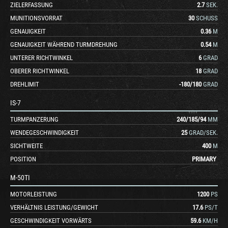
ZIELERFASSUNG
2.7
SEK.
MUNITIONSVORRAT
30
SCHUSS
GENAUIGKEIT
0.36
M
GENAUIGKEIT WÄHREND TURMDREHUNG
0.54
M
UNTERER RICHTWINKEL
6
GRAD
OBERER RICHTWINKEL
18
GRAD
DREHLIMIT
-180
/
180
GRAD
IS-7
TURMPANZERUNG
240
/
185
/
94
MM
WENDEGESCHWINDIGKEIT
25
GRAD/SEK.
SICHTWEITE
400
M
POSITION
PRIMARY
M-50TI
MOTORLEISTUNG
1200
PS
VERHÄLTNIS LEISTUNG/GEWICHT
17.6
PS/T
GESCHWINDIGKEIT VORWÄRTS
59.6
KM/H