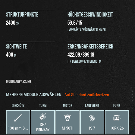
STRUKTURPUNKTE
HÖCHSTGESCHWINDIGKEIT
2400
59.6
/
15
SP
(VORWÄRTS/RÜCKWÄRTS) KM/H
SICHTWEITE
ERKENNBARKEITSBEREICH
400
422.09
/
399.18
M
(IN BEWEGUNG/STEHEND) M
MODULANPASSUNG
MEHRERE MODULE AUSWÄHLEN
Auf Standard zurücksetzen
GESCHÜTZ
TURM
MOTOR
LAUFWERK
FUNK
IS-7
130 mm S-70
M-50TI
IS-7
10RK-26
PRIMARY