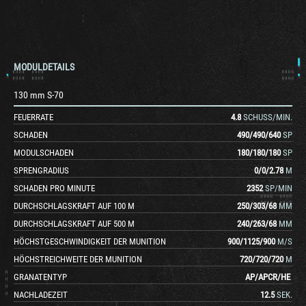
MODULDETAILS
130 mm S-70
FEUERRATE
4.8
SCHUSS/MIN.
SCHADEN
490
/
490
/
640
SP
MODULSCHADEN
180
/
180
/
180
SP
SPRENGRADIUS
0
/
0
/
2.78
M
SCHADEN PRO MINUTE
2352
SP/MIN
DURCHSCHLAGSKRAFT AUF 100 M
250
/
303
/
68
MM
DURCHSCHLAGSKRAFT AUF 500 M
240
/
263
/
68
MM
HÖCHSTGESCHWINDIGKEIT DER MUNITION
900
/
1125
/
900
M/S
HÖCHSTREICHWEITE DER MUNITION
720
/
720
/
720
M
GRANATENTYP
AP
/
APCR
/
HE
NACHLADEZEIT
12.5
SEK.