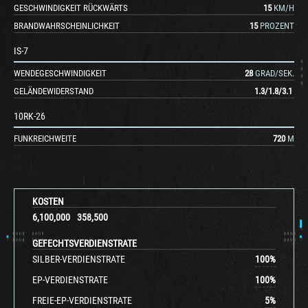
GESCHWINDIGKEIT RÜCKWÄRTS
15
KM/H
BRANDWAHRSCHEINLICHKEIT
15
PROZENT
IS-7
WENDEGESCHWINDIGKEIT
28
GRAD/SEK.
GELÄNDEWIDERSTAND
1.3
/
1.8
/
3.1
10RK-26
FUNKREICHWEITE
720
M
KOSTEN
6,100,000
358,500
GEFECHTSVERDIENSTRATE
SILBER-VERDIENSTRATE
100
%
EP-VERDIENSTRATE
100
%
FREIE-EP-VERDIENSTRATE
5
%