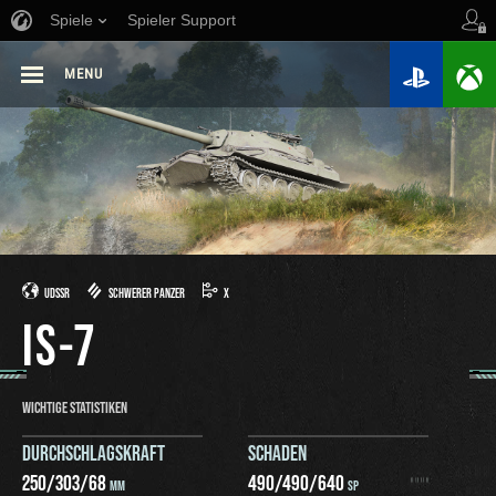
Spiele
Spieler Support
MENU
UDSSR
SCHWERER PANZER
X
IS-7
WICHTIGE STATISTIKEN
DURCHSCHLAGSKRAFT
SCHADEN
250
/
303
/
68
490
/
490
/
640
MM
SP