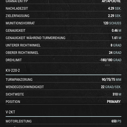
GRANATENTYP
AP
/
APCR
/
HE
NACHLADEZEIT
4.29
SEK.
ZIELERFASSUNG
2.29
SEK.
MUNITIONSVORRAT
120
SCHUSS
GENAUIGKEIT
0.46
M
GENAUIGKEIT WÄHREND TURMDREHUNG
1.61
M
UNTERER RICHTWINKEL
8
GRAD
OBERER RICHTWINKEL
24
GRAD
DREHLIMIT
-180
/
180
GRAD
KV-220-2
TURMPANZERUNG
90
/
75
/
75
MM
WENDEGESCHWINDIGKEIT
22
GRAD/SEK.
SICHTWEITE
310
M
POSITION
PRIMARY
V-2KT
MOTORLEISTUNG
650
PS