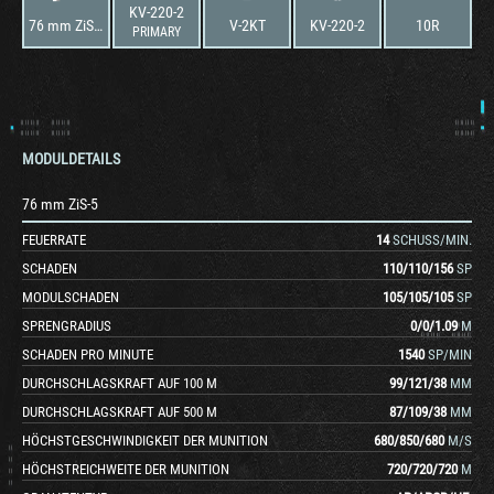
KV-220-2
76 mm ZiS-5
V-2KT
KV-220-2
10R
PRIMARY
MODULDETAILS
76 mm ZiS-5
FEUERRATE
14
SCHUSS/MIN.
SCHADEN
110
/
110
/
156
SP
MODULSCHADEN
105
/
105
/
105
SP
SPRENGRADIUS
0
/
0
/
1.09
M
SCHADEN PRO MINUTE
1540
SP/MIN
DURCHSCHLAGSKRAFT AUF 100 M
99
/
121
/
38
MM
DURCHSCHLAGSKRAFT AUF 500 M
87
/
109
/
38
MM
HÖCHSTGESCHWINDIGKEIT DER MUNITION
680
/
850
/
680
M/S
HÖCHSTREICHWEITE DER MUNITION
720
/
720
/
720
M