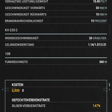
VERHÄLTNIS LEISTUNG/GEWICHT
10.45
PS/T
GESCHWINDIGKEIT VORWÄRTS
33
KM/H
GESCHWINDIGKEIT RÜCKWÄRTS
10
KM/H
BRANDWAHRSCHEINLICHKEIT
15
PROZENT
KV-220-2
WENDEGESCHWINDIGKEIT
20
GRAD/SEK.
GELÄNDEWIDERSTAND
1.14
/
1.37
/
2.51
10R
FUNKREICHWEITE
360
M
KOSTEN
2,300
0
GEFECHTSVERDIENSTRATE
SILBER-VERDIENSTRATE
147
%