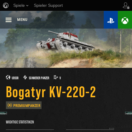
Spiele
Spieler Support
MENU
UDSSR
SCHWERER PANZER
V
Bogatyr KV-220-2
PREMIUMPANZER
WICHTIGE STATISTIKEN