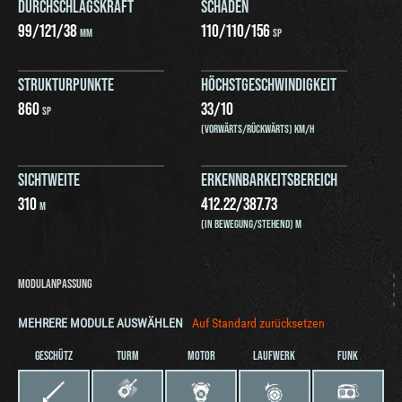
DURCHSCHLAGSKRAFT
SCHADEN
99
/
121
/
38
110
/
110
/
156
MM
SP
STRUKTURPUNKTE
HÖCHSTGESCHWINDIGKEIT
860
33
/
10
SP
(VORWÄRTS/RÜCKWÄRTS) KM/H
SICHTWEITE
ERKENNBARKEITSBEREICH
310
412.22
/
387.73
M
(IN BEWEGUNG/STEHEND) M
MODULANPASSUNG
MEHRERE MODULE AUSWÄHLEN
Auf Standard zurücksetzen
GESCHÜTZ
TURM
MOTOR
LAUFWERK
FUNK