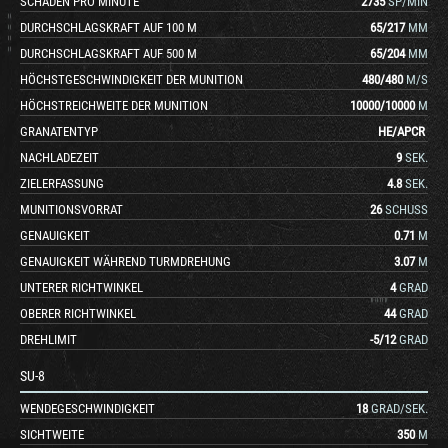
SCHADEN PRO MINUTE
2735
SP/MIN
DURCHSCHLAGSKRAFT AUF 100 M
65
/
217
MM
DURCHSCHLAGSKRAFT AUF 500 M
65
/
204
MM
HÖCHSTGESCHWINDIGKEIT DER MUNITION
480
/
480
M/S
HÖCHSTREICHWEITE DER MUNITION
10000
/
10000
M
GRANATENTYP
HE
/
APCR
NACHLADEZEIT
9
SEK.
ZIELERFASSUNG
4.8
SEK.
MUNITIONSVORRAT
26
SCHUSS
GENAUIGKEIT
0.71
M
GENAUIGKEIT WÄHREND TURMDREHUNG
3.07
M
UNTERER RICHTWINKEL
4
GRAD
OBERER RICHTWINKEL
44
GRAD
DREHLIMIT
-5
/
12
GRAD
SU-8
WENDEGESCHWINDIGKEIT
18
GRAD/SEK.
SICHTWEITE
350
M