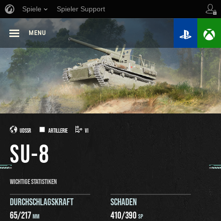
Spiele
Spieler Support
MENU
UDSSR
ARTILLERIE
VI
SU-8
WICHTIGE STATISTIKEN
DURCHSCHLAGSKRAFT
SCHADEN
65
/
217
410
/
390
MM
SP