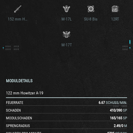
152 mm Howitzer ML-20 mod. 1931
M-17L
SU-8 Bis
12RT
M-17T
MODULDETAILS
122 mm Howitzer A-19
FEUERRATE
6.67
SCHUSS/MIN.
SCHADEN
410
/
390
SP
MODULSCHADEN
165
/
165
SP
SPRENGRADIUS
2.49
/
0
M