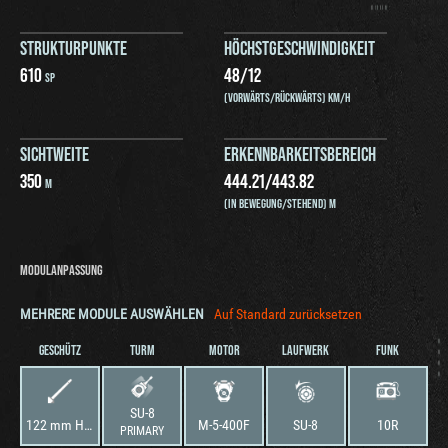
STRUKTURPUNKTE
HÖCHSTGESCHWINDIGKEIT
610
48
/
12
SP
(VORWÄRTS/RÜCKWÄRTS) KM/H
SICHTWEITE
ERKENNBARKEITSBEREICH
350
444.21
/
443.82
M
(IN BEWEGUNG/STEHEND) M
MODULANPASSUNG
MEHRERE MODULE AUSWÄHLEN
Auf Standard zurücksetzen
GESCHÜTZ
TURM
MOTOR
LAUFWERK
FUNK
SU-8
122 mm Howitzer A-19
M-5-400F
SU-8
10R
PRIMARY