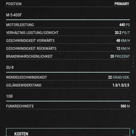
POSITION
PRIMARY
M-5-400F
MOTORLEISTUNG
440
PS
VERHÄLTNIS LEISTUNG/GEWICHT
20.2
PS/T
GESCHWINDIGKEIT VORWÄRTS
48
KM/H
GESCHWINDIGKEIT RÜCKWÄRTS
12
KM/H
BRANDWAHRSCHEINLICHKEIT
20
PROZENT
SU-8
WENDEGESCHWINDIGKEIT
22
GRAD/SEK.
GELÄNDEWIDERSTAND
1.3
/
1.5
/
2.5
10R
FUNKREICHWEITE
360
M
KOSTEN