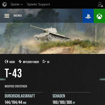
Spiele
Spieler Support
MENU
UDSSR
MITTLERER PANZER
VII
T-43
WICHTIGE STATISTIKEN
DURCHSCHLAGSKRAFT
SCHADEN
144
/
194
/
44
180
/
180
/
300
MM
SP