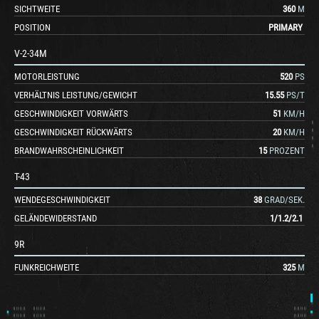
SICHTWEITE
360
M
POSITION
PRIMARY
V-2-34M
MOTORLEISTUNG
520
PS
VERHÄLTNIS LEISTUNG/GEWICHT
15.55
PS/T
GESCHWINDIGKEIT VORWÄRTS
51
KM/H
GESCHWINDIGKEIT RÜCKWÄRTS
20
KM/H
BRANDWAHRSCHEINLICHKEIT
15
PROZENT
T-43
WENDEGESCHWINDIGKEIT
38
GRAD/SEK.
GELÄNDEWIDERSTAND
1
/
1.2
/
2.1
9R
FUNKREICHWEITE
325
M