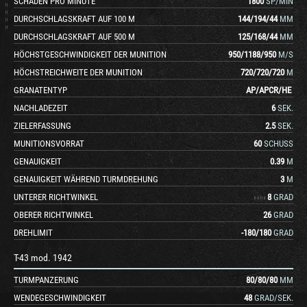
SCHADEN PRO MINUTE
1800
SP/MIN
DURCHSCHLAGSKRAFT AUF 100 M
144
/
194
/
44
MM
DURCHSCHLAGSKRAFT AUF 500 M
125
/
168
/
44
MM
HÖCHSTGESCHWINDIGKEIT DER MUNITION
950
/
1188
/
950
M/S
HÖCHSTREICHWEITE DER MUNITION
720
/
720
/
720
M
GRANATENTYP
AP
/
APCR
/
HE
NACHLADEZEIT
6
SEK.
ZIELERFASSUNG
2.5
SEK.
MUNITIONSVORRAT
60
SCHUSS
GENAUIGKEIT
0.39
M
GENAUIGKEIT WÄHREND TURMDREHUNG
3
M
UNTERER RICHTWINKEL
8
GRAD
OBERER RICHTWINKEL
26
GRAD
DREHLIMIT
-180
/
180
GRAD
T-43 mod. 1942
TURMPANZERUNG
80
/
80
/
80
MM
WENDEGESCHWINDIGKEIT
48
GRAD/SEK.