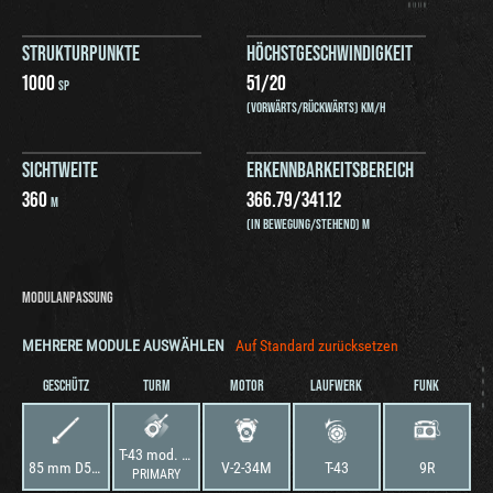
STRUKTURPUNKTE
HÖCHSTGESCHWINDIGKEIT
1000
51
/
20
SP
(VORWÄRTS/RÜCKWÄRTS) KM/H
SICHTWEITE
ERKENNBARKEITSBEREICH
360
366.79
/
341.12
M
(IN BEWEGUNG/STEHEND) M
MODULANPASSUNG
MEHRERE MODULE AUSWÄHLEN
Auf Standard zurücksetzen
GESCHÜTZ
TURM
MOTOR
LAUFWERK
FUNK
T-43 mod. 1942
85 mm D5T-85BM
V-2-34M
T-43
9R
PRIMARY