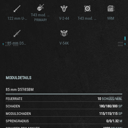
T-43 mod. 1943
122 mm U-11
V-2-44
T-43 mod. 1943
9RM
PRIMARY
85 mm D5T-85BM-1
V-54K
MODULDETAILS
85 mm D5T-85BM
FEUERRATE
10
SCHUSS/MIN.
SCHADEN
180
/
180
/
300
SP
MODULSCHADEN
115
/
115
/
115
SP
SPRENGRADIUS
0
/
0
/
1.32
M