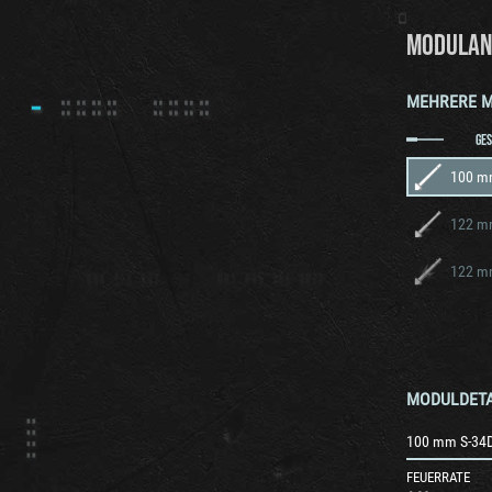
MODULAN
MEHRERE 
GE
100 m
122 m
122 m
MODULDETA
100 mm S-34
FEUERRATE