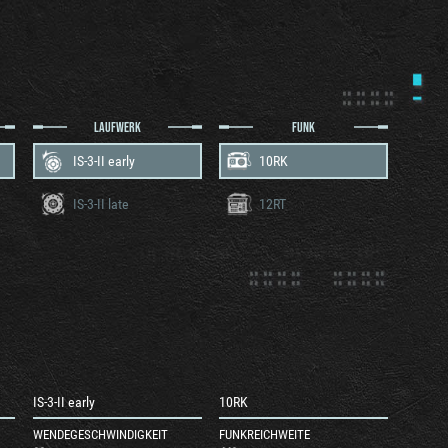
LAUFWERK
FUNK
IS-3-II early
10RK
IS-3-II late
12RT
IS-3-II early
10RK
WENDEGESCHWINDIGKEIT
FUNKREICHWEITE