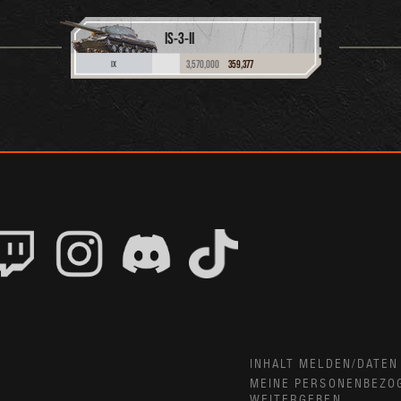
IS-3-II
3,570,000
359,377
IX
INHALT MELDEN/DATEN
MEINE PERSONENBEZO
WEITERGEBEN