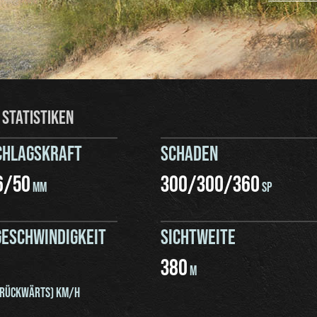
 STATISTIKEN
CHLAGSKRAFT
SCHADEN
6
/
50
300
/
300
/
360
MM
SP
ESCHWINDIGKEIT
SICHTWEITE
380
M
RÜCKWÄRTS) KM/H