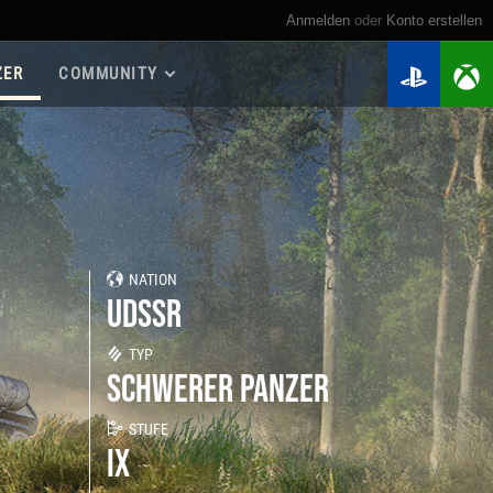
Anmelden
oder
Konto erstellen
ZER
COMMUNITY
Roadmap 2026
Spielanleitungen
Spieler suchen
Meine Statistiken
Kriegskassen
NATION
Regimenter
UDSSR
Regimenter-Ranglisten
Twitch Drops
TYP
SCHWERER PANZER
STUFE
IX