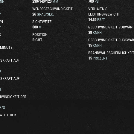
IN.
230
/
140
/
120
MM
700
PS
WENDEGESCHWINDIGKEIT
VERHÄLTNIS
P
26
GRAD/SEK.
LEISTUNG/GEWICHT
14.35
PS/T
EN
SICHTWEITE
P
380
M
GESCHWINDIGKEIT VORWÄRT
38
KM/H
S
POSITION
RIGHT
GESCHWINDIGKEIT RÜCKWÄR
15
KM/H
 MINUTE
BRANDWAHRSCHEINLICHKEI
15
PROZENT
SKRAFT AUF
M
SKRAFT AUF
M
WINDIGKEIT DER
M/S
WEITE DER