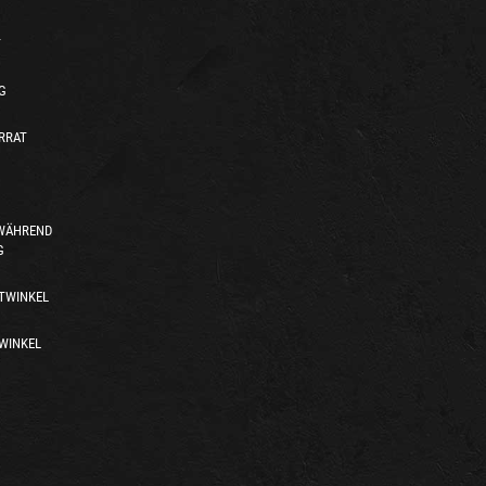
T
G
RRAT
 WÄHREND
G
TWINKEL
WINKEL