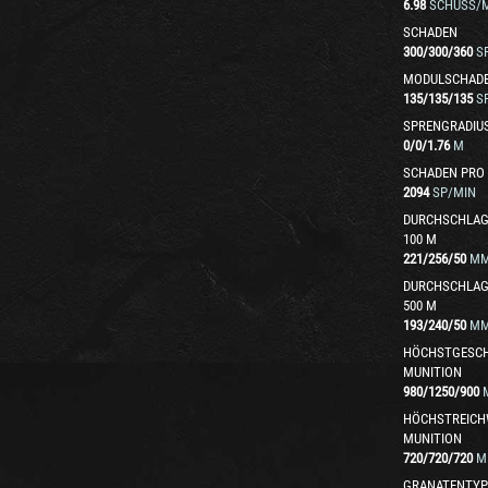
6.98
SCHUSS/M
SCHADEN
300
/
300
/
360
S
MODULSCHAD
135
/
135
/
135
S
SPRENGRADIU
0
/
0
/
1.76
M
SCHADEN PRO
2094
SP/MIN
DURCHSCHLAG
100 M
221
/
256
/
50
M
DURCHSCHLAG
500 M
193
/
240
/
50
M
HÖCHSTGESCH
MUNITION
980
/
1250
/
900
HÖCHSTREICH
MUNITION
720
/
720
/
720
M
GRANATENTYP