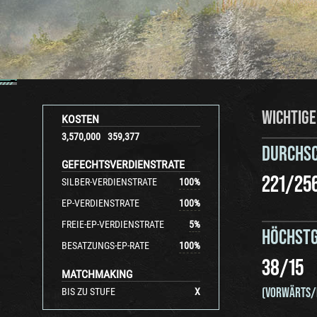
WICHTIGE
KOSTEN
3,570,000
359,377
DURCHS
GEFECHTSVERDIENSTRATE
221
/
25
SILBER-VERDIENSTRATE
100
%
EP-VERDIENSTRATE
100
%
FREIE-EP-VERDIENSTRATE
5
%
HÖCHSTG
BESATZUNGS-EP-RATE
100
%
38
/
15
MATCHMAKING
(VORWÄRTS/
BIS ZU STUFE
X