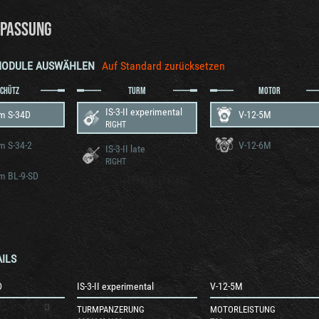
PASSUNG
MODULE AUSWÄHLEN
Auf Standard zurücksetzen
SCHÜTZ
TURM
MOTOR
IS-3-II experimental
m S-34D
V-12-5M
RIGHT
m S-34-2
V-12-6M
IS-3-II late
RIGHT
m BL-9-SD
ILS
D
IS-3-II experimental
V-12-5M
TURMPANZERUNG
MOTORLEISTUNG