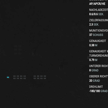
AP
/
APCR
/
HE
NACHLADEZEI
8.6
/
8.6
SEK.
ZIELERFASSUN
2.3
SEK.
MUNITIONSVO
37
SCHUSS
GENAUIGKEIT
0.38
M
GENAUIGKEIT
TURMDREHUN
0.79
M
UNTERER RICH
8
GRAD
OBERER RICHT
20
GRAD
DREHLIMIT
-180
/
180
GRAD