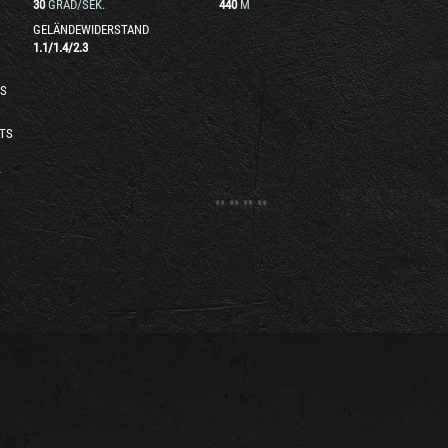
30
GRAD/SEK.
440
M
GELÄNDEWIDERSTAND
1.1
/
1.4
/
2.3
S
TS
T