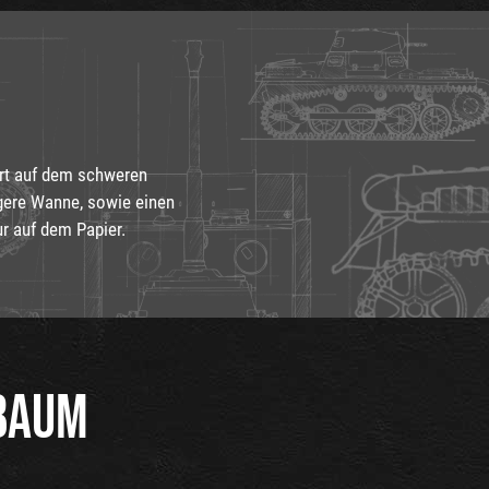
ert auf dem schweren
ngere Wanne, sowie einen
r auf dem Papier.
BAUM