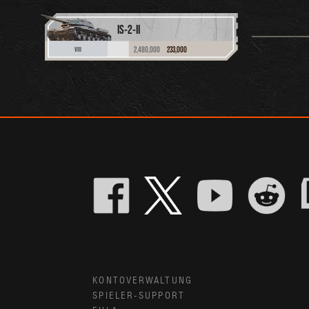
IS-2-II
2,480,000
233,000
VIII
KONTOVERWALTUNG
SPIELER-SUPPORT