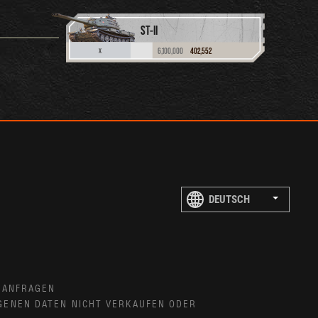
ST-II
6,100,000
402,552
X
 ANFRAGEN
GENEN DATEN NICHT VERKAUFEN ODER