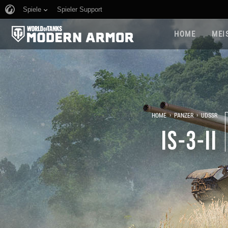
Spiele
Spieler Support
HOME
MEI
›
›
HOME
PANZER
UDSSR
IS-3-II