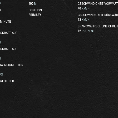
P
400
M
GESCHWINDIGKEIT VORWÄRT
40
KM/H
S
POSITION
PRIMARY
GESCHWINDIGKEIT RÜCKWÄR
13
KM/H
 MINUTE
BRANDWAHRSCHEINLICHKEI
12
PROZENT
SKRAFT AUF
M
SKRAFT AUF
M
WINDIGKEIT DER
/S
WEITE DER
T