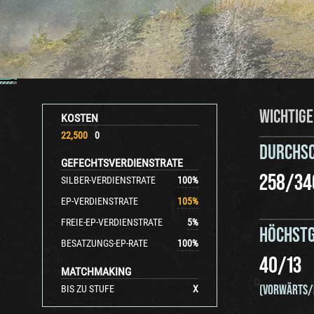
WICHTIGE
KOSTEN
22,500
0
DURCHS
GEFECHTSVERDIENSTRATE
258
/
34
SILBER-VERDIENSTRATE
100
%
EP-VERDIENSTRATE
105
%
FREIE-EP-VERDIENSTRATE
5
%
HÖCHSTG
BESATZUNGS-EP-RATE
100
%
40
/
13
MATCHMAKING
(VORWÄRTS/
BIS ZU STUFE
X