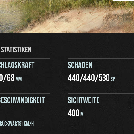
 STATISTIKEN
CHLAGSKRAFT
SCHADEN
0
/
68
440
/
440
/
530
MM
SP
ESCHWINDIGKEIT
SICHTWEITE
400
M
RÜCKWÄRTS) KM/H