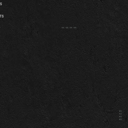
S
TS
T