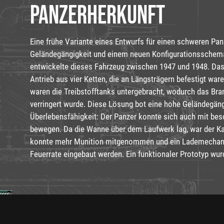
PANZERHERKUNFT
Eine frühe Variante eines Entwurfs für einen schweren Pa
Geländegängigkeit und einem neuen Konfigurationsschema
entwickelte dieses Fahrzeug zwischen 1947 und 1948. Das
Antrieb aus vier Ketten, die an Längsträgern befestigt ware
waren die Treibstofftanks untergebracht, wodurch das Bran
verringert wurde. Diese Lösung bot eine hohe Geländegäng
Überlebensfähigkeit: Der Panzer konnte sich auch mit bes
bewegen. Da die Wanne über dem Laufwerk lag, war der K
konnte mehr Munition mitgenommen und ein Lademechani
Feuerrate eingebaut werden. Ein funktionaler Prototyp wur