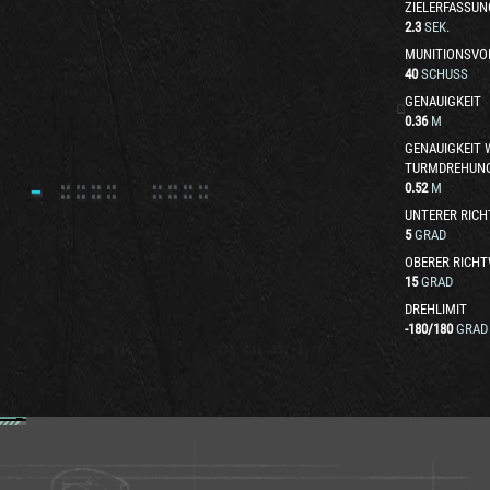
ZIELERFASSUN
2.3
SEK.
MUNITIONSVO
40
SCHUSS
GENAUIGKEIT
0.36
M
GENAUIGKEIT
TURMDREHUN
0.52
M
UNTERER RICH
5
GRAD
OBERER RICHT
15
GRAD
DREHLIMIT
-180
/
180
GRAD