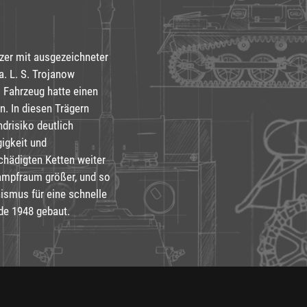
nzer mit ausgezeichneter
. L. S. Trojanow
 Fahrzeug hatte einen
n. In diesen Trägern
drisiko deutlich
igkeit und
chädigten Ketten weiter
ampfraum größer, und so
smus für eine schnelle
de 1948 gebaut.