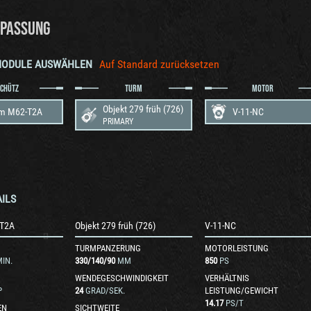
PASSUNG
MODULE AUSWÄHLEN
Auf Standard zurücksetzen
SCHÜTZ
TURM
MOTOR
Objekt 279 früh (726)
m M62-T2A
V-11-NC
PRIMARY
ILS
T2A
Objekt 279 früh (726)
V-11-NC
TURMPANZERUNG
MOTORLEISTUNG
IN.
330
/
140
/
90
MM
850
PS
WENDEGESCHWINDIGKEIT
VERHÄLTNIS
P
24
GRAD/SEK.
LEISTUNG/GEWICHT
14.17
PS/T
EN
SICHTWEITE