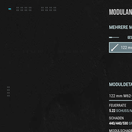
MODULAN
MEHRERE 
GE
122 m
MODULDETA
122 mm M62-
FEUERRATE
5.22
SCHUSS/M
SCHADEN
440
/
440
/
530
S
MODULSCHAD