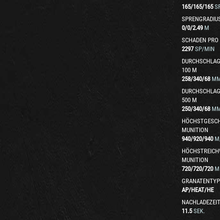
165
/
165
/
165
S
SPRENGRADIU
0
/
0
/
2.49
M
SCHADEN PRO
2297
SP/MIN
DURCHSCHLAG
100 M
258
/
340
/
68
M
DURCHSCHLAG
500 M
250
/
340
/
68
M
HÖCHSTGESCH
MUNITION
940
/
920
/
940
M
HÖCHSTREICH
MUNITION
720
/
720
/
720
M
GRANATENTYP
AP
/
HEAT
/
HE
NACHLADEZEI
11.5
SEK.