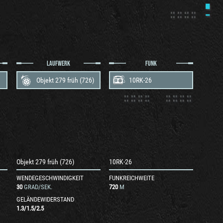
LAUFWERK
FUNK
Objekt 279 früh (726)
10RK-26
Objekt 279 früh (726)
10RK-26
WENDEGESCHWINDIGKEIT
FUNKREICHWEITE
30
GRAD/SEK.
720
M
GELÄNDEWIDERSTAND
1.3
/
1.5
/
2.5