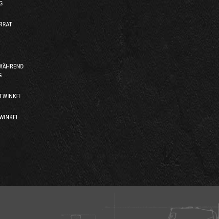
G
RRAT
 WÄHREND
G
TWINKEL
WINKEL