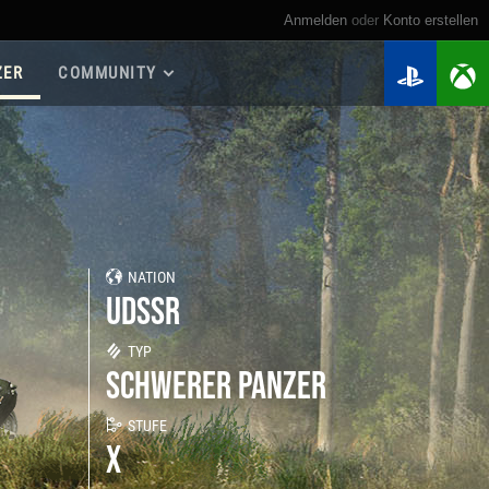
Anmelden
oder
Konto erstellen
ZER
COMMUNITY
Roadmap 2026
Spielanleitungen
Spieler suchen
Meine Statistiken
Kriegskassen
NATION
Regimenter
UDSSR
Regimenter-Ranglisten
Twitch Drops
TYP
SCHWERER PANZER
STUFE
X