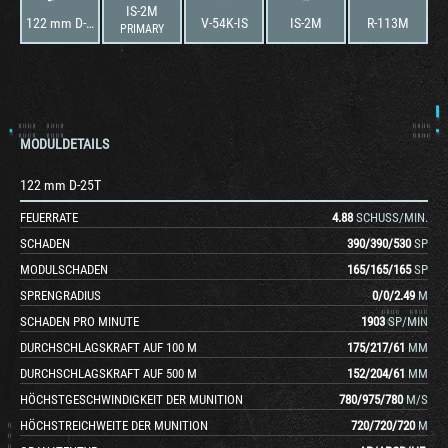
IS-2M
122 mm D-25T
V-54K-IS
IS-2M
R-113M
PRIMARY
MODULDETAILS
122 mm D-25T
FEUERRATE
4.88
SCHUSS/MIN.
SCHADEN
390
/
390
/
530
SP
MODULSCHADEN
165
/
165
/
165
SP
SPRENGRADIUS
0
/
0
/
2.49
M
SCHADEN PRO MINUTE
1903
SP/MIN
DURCHSCHLAGSKRAFT AUF 100 M
175
/
217
/
61
MM
DURCHSCHLAGSKRAFT AUF 500 M
152
/
204
/
61
MM
HÖCHSTGESCHWINDIGKEIT DER MUNITION
780
/
975
/
780
M/S
HÖCHSTREICHWEITE DER MUNITION
720
/
720
/
720
M