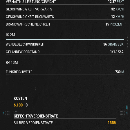
VERHÄLTNIS LEISTUNG/GEWICHT
12.37
PS/T
GESCHWINDIGKEIT VORWÄRTS
32
KM/H
GESCHWINDIGKEIT RÜCKWÄRTS
12
KM/H
BRANDWAHRSCHEINLICHKEIT
15
PROZENT
IS-2M
WENDEGESCHWINDIGKEIT
36
GRAD/SEK.
GELÄNDEWIDERSTAND
1
/
1.1
/
2.2
R-113M
FUNKREICHWEITE
730
M
KOSTEN
6,100
0
GEFECHTSVERDIENSTRATE
SILBER-VERDIENSTRATE
135
%