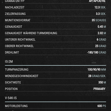
GRANATENTYP
AP
/
APCR
/
HE
NACHLADEZEIT
12.3
SEK.
ZIELERFASSUNG
3.3
SEK.
MUNITIONSVORRAT
35
SCHUSS
GENAUIGKEIT
0.45
M
GENAUIGKEIT WÄHREND TURMDREHUNG
2.02
M
UNTERER RICHTWINKEL
6
GRAD
OBERER RICHTWINKEL
25
GRAD
DREHLIMIT
-180
/
180
GRAD
IS-2M
TURMPANZERUNG
100
/
90
/
90
MM
WENDEGESCHWINDIGKEIT
28
GRAD/SEK.
SICHTWEITE
350
M
POSITION
PRIMARY
V-54K-IS
MOTORLEISTUNG
600
PS