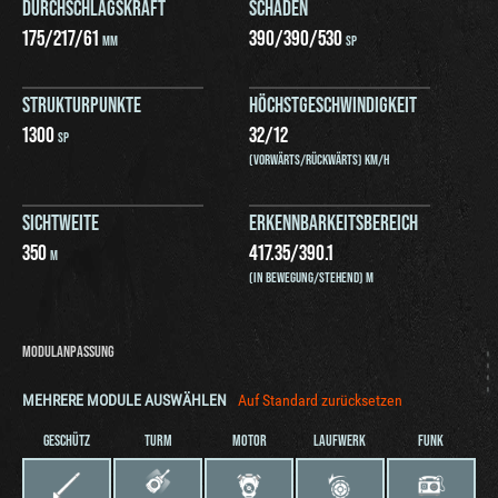
DURCHSCHLAGSKRAFT
SCHADEN
175
/
217
/
61
390
/
390
/
530
MM
SP
STRUKTURPUNKTE
HÖCHSTGESCHWINDIGKEIT
1300
32
/
12
SP
(VORWÄRTS/RÜCKWÄRTS) KM/H
SICHTWEITE
ERKENNBARKEITSBEREICH
350
417.35
/
390.1
M
(IN BEWEGUNG/STEHEND) M
MODULANPASSUNG
MEHRERE MODULE AUSWÄHLEN
Auf Standard zurücksetzen
GESCHÜTZ
TURM
MOTOR
LAUFWERK
FUNK