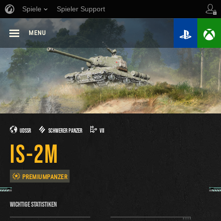
Spiele
Spieler Support
MENU
UDSSR
SCHWERER PANZER
VII
IS-2M
PREMIUMPANZER
WICHTIGE STATISTIKEN