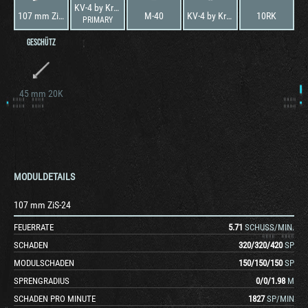
KV-4 by Kreslavskiy
107 mm ZiS-24
M-40
KV-4 by Kreslavskiy
10RK
PRIMARY
GESCHÜTZ
45 mm 20K
MODULDETAILS
107 mm ZiS-24
FEUERRATE
5.71
SCHUSS/MIN.
SCHADEN
320
/
320
/
420
SP
MODULSCHADEN
150
/
150
/
150
SP
SPRENGRADIUS
0
/
0
/
1.98
M
SCHADEN PRO MINUTE
1827
SP/MIN