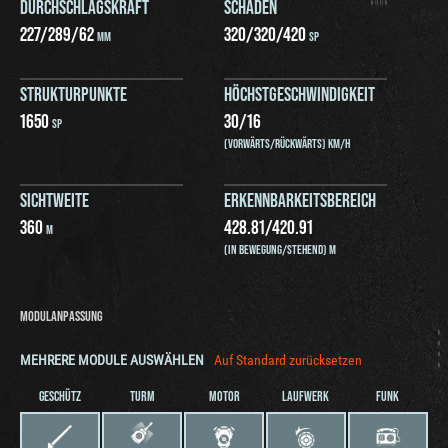
DURCHSCHLAGSKRAFT
SCHADEN
227
/
289
/
62
320
/
320
/
420
MM
SP
STRUKTURPUNKTE
HÖCHSTGESCHWINDIGKEIT
1650
30
/
16
SP
(VORWÄRTS/RÜCKWÄRTS) KM/H
SICHTWEITE
ERKENNBARKEITSBEREICH
360
428.81
/
420.91
M
(IN BEWEGUNG/STEHEND) M
MODULANPASSUNG
MEHRERE MODULE AUSWÄHLEN
Auf Standard zurücksetzen
GESCHÜTZ
TURM
MOTOR
LAUFWERK
FUNK