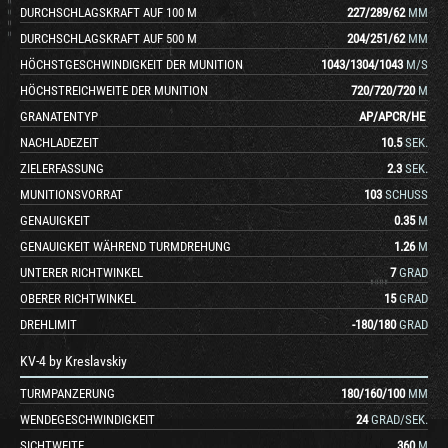
DURCHSCHLAGSKRAFT AUF 100 M
227
/
289
/
62
MM
DURCHSCHLAGSKRAFT AUF 500 M
204
/
251
/
62
MM
HÖCHSTGESCHWINDIGKEIT DER MUNITION
1043
/
1304
/
1043
M/S
HÖCHSTREICHWEITE DER MUNITION
720
/
720
/
720
M
GRANATENTYP
AP
/
APCR
/
HE
NACHLADEZEIT
10.5
SEK.
ZIELERFASSUNG
2.3
SEK.
MUNITIONSVORRAT
103
SCHUSS
GENAUIGKEIT
0.35
M
GENAUIGKEIT WÄHREND TURMDREHUNG
1.26
M
UNTERER RICHTWINKEL
7
GRAD
OBERER RICHTWINKEL
15
GRAD
DREHLIMIT
-180
/
180
GRAD
KV-4 by Kreslavskiy
TURMPANZERUNG
180
/
160
/
100
MM
WENDEGESCHWINDIGKEIT
24
GRAD/SEK.
SICHTWEITE
360
M