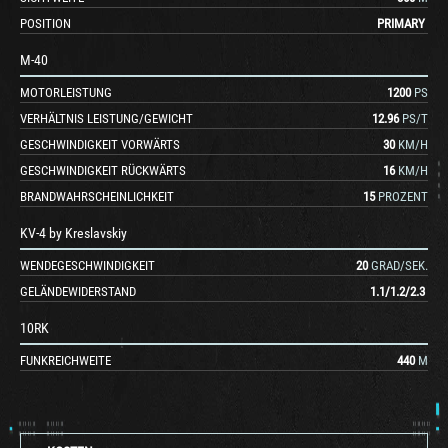
POSITION
PRIMARY
M-40
MOTORLEISTUNG
1200
PS
VERHÄLTNIS LEISTUNG/GEWICHT
12.96
PS/T
GESCHWINDIGKEIT VORWÄRTS
30
KM/H
GESCHWINDIGKEIT RÜCKWÄRTS
16
KM/H
BRANDWAHRSCHEINLICHKEIT
15
PROZENT
KV-4 by Kreslavskiy
WENDEGESCHWINDIGKEIT
20
GRAD/SEK.
GELÄNDEWIDERSTAND
1.1
/
1.2
/
2.3
10RK
FUNKREICHWEITE
440
M