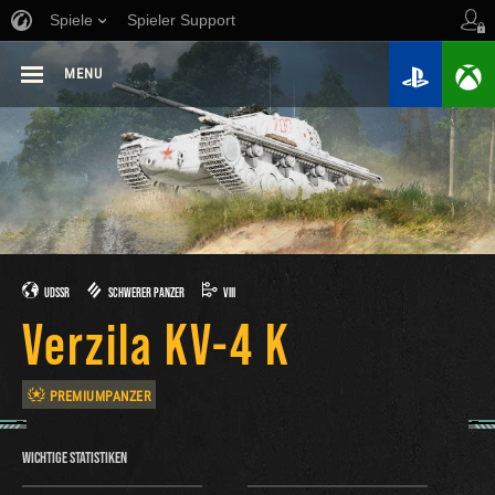
Spiele
Spieler Support
MENU
UDSSR
SCHWERER PANZER
VIII
Verzila KV-4 K
PREMIUMPANZER
WICHTIGE STATISTIKEN