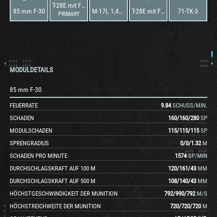
T-28E mit F-30
85 mm F-30
M-17L 1,445 r/min
T-28E mit F-30
71-TK-3
PRIMARY
MODULDETAILS
85 mm F-30
FEUERRATE
9.84
SCHUSS/MIN.
SCHADEN
160
/
160
/
280
SP
MODULSCHADEN
115
/
115
/
115
SP
SPRENGRADIUS
0
/
0
/
1.32
M
SCHADEN PRO MINUTE
1574
SP/MIN
DURCHSCHLAGSKRAFT AUF 100 M
120
/
161
/
43
MM
DURCHSCHLAGSKRAFT AUF 500 M
108
/
140
/
43
MM
HÖCHSTGESCHWINDIGKEIT DER MUNITION
792
/
990
/
792
M/S
HÖCHSTREICHWEITE DER MUNITION
720
/
720
/
720
M