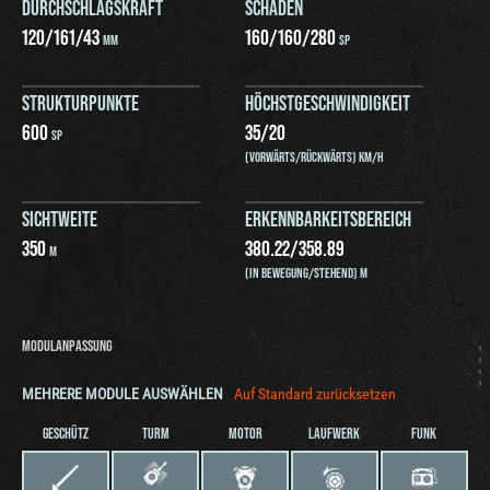
DURCHSCHLAGSKRAFT
SCHADEN
120
/
161
/
43
160
/
160
/
280
MM
SP
STRUKTURPUNKTE
HÖCHSTGESCHWINDIGKEIT
600
35
/
20
SP
(VORWÄRTS/RÜCKWÄRTS) KM/H
SICHTWEITE
ERKENNBARKEITSBEREICH
350
380.22
/
358.89
M
(IN BEWEGUNG/STEHEND) M
MODULANPASSUNG
MEHRERE MODULE AUSWÄHLEN
Auf Standard zurücksetzen
GESCHÜTZ
TURM
MOTOR
LAUFWERK
FUNK