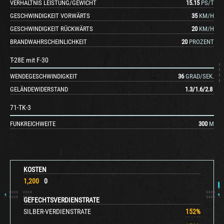
VERHÄLTNIS LEISTUNG/GEWICHT
15.15
PS/T
GESCHWINDIGKEIT VORWÄRTS
35
KM/H
GESCHWINDIGKEIT RÜCKWÄRTS
20
KM/H
BRANDWAHRSCHEINLICHKEIT
20
PROZENT
T-28E mit F-30
WENDEGESCHWINDIGKEIT
36
GRAD/SEK.
GELÄNDEWIDERSTAND
1.3
/
1.6
/
2.8
71-TK-3
FUNKREICHWEITE
300
M
KOSTEN
1,200
0
GEFECHTSVERDIENSTRATE
SILBER-VERDIENSTRATE
152
%