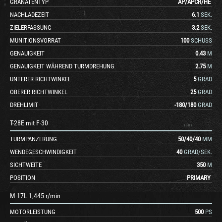
GRANATENTYP
AP
/
APCR
/
HE
NACHLADEZEIT
6.1
SEK.
ZIELERFASSUNG
3.2
SEK.
MUNITIONSVORRAT
100
SCHUSS
GENAUIGKEIT
0.43
M
GENAUIGKEIT WÄHREND TURMDREHUNG
2.75
M
UNTERER RICHTWINKEL
5
GRAD
OBERER RICHTWINKEL
25
GRAD
DREHLIMIT
-180
/
180
GRAD
T-28E mit F-30
TURMPANZERUNG
50
/
40
/
40
MM
WENDEGESCHWINDIGKEIT
40
GRAD/SEK.
SICHTWEITE
350
M
POSITION
PRIMARY
M-17L 1,445 r/min
MOTORLEISTUNG
500
PS