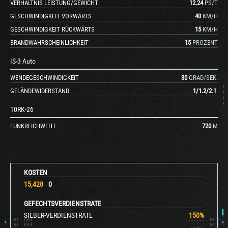
VERHÄLTNIS LEISTUNG/GEWICHT
12.24
PS/T
GESCHWINDIGKEIT VORWÄRTS
40
KM/H
GESCHWINDIGKEIT RÜCKWÄRTS
15
KM/H
BRANDWAHRSCHEINLICHKEIT
15
PROZENT
IS-3 Auto
WENDEGESCHWINDIGKEIT
30
GRAD/SEK.
GELÄNDEWIDERSTAND
1
/
1.2
/
2.1
10RK-26
FUNKREICHWEITE
720
M
KOSTEN
15,428
0
GEFECHTSVERDIENSTRATE
SILBER-VERDIENSTRATE
150
%