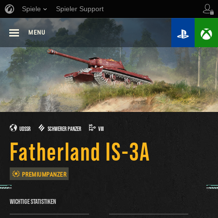
Spiele
Spieler Support
MENU
UDSSR
SCHWERER PANZER
VIII
Fatherland IS-3A
PREMIUMPANZER
WICHTIGE STATISTIKEN