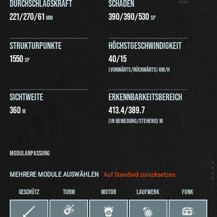
DURCHSCHLAGSKRAFT
SCHADEN
221
/
270
/
61
390
/
390
/
530
MM
SP
STRUKTURPUNKTE
HÖCHSTGESCHWINDIGKEIT
1550
40
/
15
SP
(VORWÄRTS/RÜCKWÄRTS) KM/H
SICHTWEITE
ERKENNBARKEITSBEREICH
360
413.4
/
389.7
M
(IN BEWEGUNG/STEHEND) M
MODULANPASSUNG
MEHRERE MODULE AUSWÄHLEN
Auf Standard zurücksetzen
GESCHÜTZ
TURM
MOTOR
LAUFWERK
FUNK