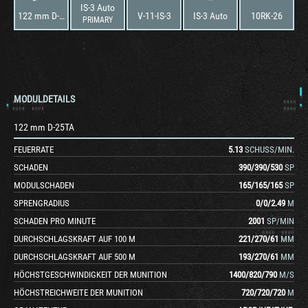
IS-3 Auto
122 mm D-25TA
V-11-IS-3
IS-3 Auto
10RK-26
PRIMARY
MODULDETAILS
122 mm D-25TA
FEUERRATE
5.13
SCHUSS/MIN.
SCHADEN
390
/
390
/
530
SP
MODULSCHADEN
165
/
165
/
165
SP
SPRENGRADIUS
0
/
0
/
2.49
M
SCHADEN PRO MINUTE
2001
SP/MIN
DURCHSCHLAGSKRAFT AUF 100 M
221
/
270
/
61
MM
DURCHSCHLAGSKRAFT AUF 500 M
193
/
270
/
61
MM
HÖCHSTGESCHWINDIGKEIT DER MUNITION
1400
/
820
/
790
M/S
HÖCHSTREICHWEITE DER MUNITION
720
/
720
/
720
M