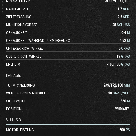
GRANATENTYP
APCR
/
HEAT
/
HE
NACHLADEZEIT
11.7
SEK.
ZIELERFASSUNG
2.6
SEK.
MUNITIONSVORRAT
28
SCHUSS
GENAUIGKEIT
0.4
M
GENAUIGKEIT WÄHREND TURMDREHUNG
1.92
M
UNTERER RICHTWINKEL
5
GRAD
OBERER RICHTWINKEL
19
GRAD
DREHLIMIT
-180
/
180
GRAD
IS-3 Auto
TURMPANZERUNG
249
/
172
/
100
MM
WENDEGESCHWINDIGKEIT
30
GRAD/SEK.
SICHTWEITE
360
M
POSITION
PRIMARY
V-11-IS-3
MOTORLEISTUNG
600
PS