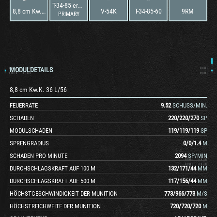
T-34-85 erweitert
8,8 cm Kw.K. 36 L/56
V-54K
T-34-85-60
9RM
PRIMARY
MODULDETAILS
8,8 cm Kw.K. 36 L/56
FEUERRATE
9.52
SCHUSS/MIN.
SCHADEN
220
/
220
/
270
SP
MODULSCHADEN
119
/
119
/
119
SP
SPRENGRADIUS
0
/
0
/
1.4
M
SCHADEN PRO MINUTE
2094
SP/MIN
DURCHSCHLAGSKRAFT AUF 100 M
132
/
171
/
44
MM
DURCHSCHLAGSKRAFT AUF 500 M
117
/
156
/
44
MM
HÖCHSTGESCHWINDIGKEIT DER MUNITION
773
/
966
/
773
M/S
HÖCHSTREICHWEITE DER MUNITION
720
/
720
/
720
M