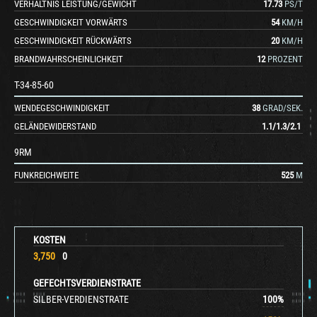
VERHÄLTNIS LEISTUNG/GEWICHT
17.73
PS/T
GESCHWINDIGKEIT VORWÄRTS
54
KM/H
GESCHWINDIGKEIT RÜCKWÄRTS
20
KM/H
BRANDWAHRSCHEINLICHKEIT
12
PROZENT
T-34-85-60
WENDEGESCHWINDIGKEIT
38
GRAD/SEK.
GELÄNDEWIDERSTAND
1.1
/
1.3
/
2.1
9RM
FUNKREICHWEITE
525
M
KOSTEN
3,750
0
GEFECHTSVERDIENSTRATE
SILBER-VERDIENSTRATE
100
%