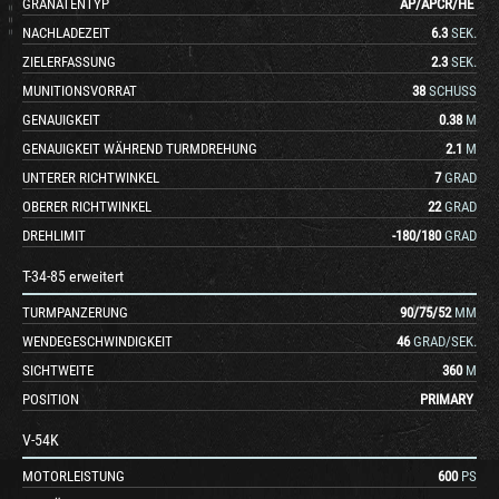
GRANATENTYP
AP
/
APCR
/
HE
NACHLADEZEIT
6.3
SEK.
ZIELERFASSUNG
2.3
SEK.
MUNITIONSVORRAT
38
SCHUSS
GENAUIGKEIT
0.38
M
GENAUIGKEIT WÄHREND TURMDREHUNG
2.1
M
UNTERER RICHTWINKEL
7
GRAD
OBERER RICHTWINKEL
22
GRAD
DREHLIMIT
-180
/
180
GRAD
T-34-85 erweitert
TURMPANZERUNG
90
/
75
/
52
MM
WENDEGESCHWINDIGKEIT
46
GRAD/SEK.
SICHTWEITE
360
M
POSITION
PRIMARY
V-54K
MOTORLEISTUNG
600
PS