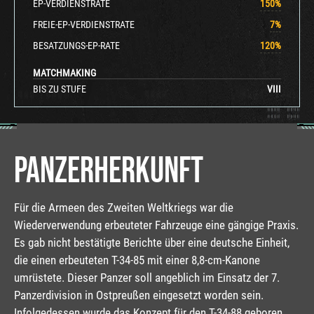
EP-VERDIENSTRATE
150
%
FREIE-EP-VERDIENSTRATE
7
%
BESATZUNGS-EP-RATE
120
%
MATCHMAKING
BIS ZU STUFE
VIII
PANZERHERKUNFT
Für die Armeen des Zweiten Weltkriegs war die
Wiederverwendung erbeuteter Fahrzeuge eine gängige Praxis.
Es gab nicht bestätigte Berichte über eine deutsche Einheit,
die einen erbeuteten T-34-85 mit einer 8,8-cm-Kanone
umrüstete. Dieser Panzer soll angeblich im Einsatz der 7.
Panzerdivision in Ostpreußen eingesetzt worden sein.
Infolgedessen wurde das Konzept für den T-34-88 geboren.