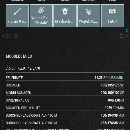
Wojtek Pz.Kpfw. V Ausf. G
7,5 cm Kw.K. 42 L/70
Maybach HL 230 TRM P30
Wojtek Pz.Kpfw. V Ausf. G
FuG 7
PRIMARY
MODULDETAILS
7,5 cm Kw.K. 42 L/70
FEUERRATE
14.29
SCHUSS/MIN.
SCHADEN
135
/
135
/
175
SP
MODULSCHADEN
100
/
100
/
100
SP
SPRENGRADIUS
0
/
0
/
1.06
M
SCHADEN PRO MINUTE
1929
SP/MIN
DURCHSCHLAGSKRAFT AUF 100 M
150
/
194
/
38
MM
DURCHSCHLAGSKRAFT AUF 500 M
132
/
174
/
38
MM