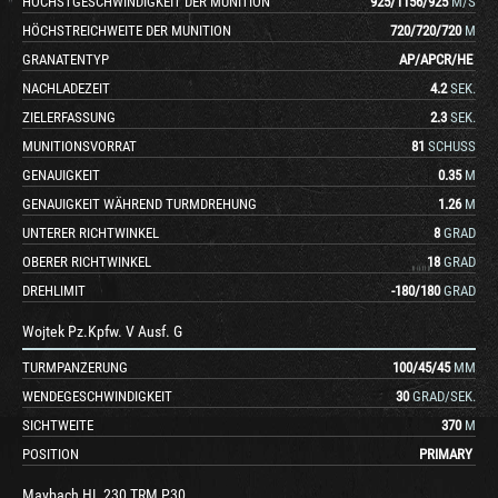
HÖCHSTGESCHWINDIGKEIT DER MUNITION
925
/
1156
/
925
M/S
HÖCHSTREICHWEITE DER MUNITION
720
/
720
/
720
M
GRANATENTYP
AP
/
APCR
/
HE
NACHLADEZEIT
4.2
SEK.
ZIELERFASSUNG
2.3
SEK.
MUNITIONSVORRAT
81
SCHUSS
GENAUIGKEIT
0.35
M
GENAUIGKEIT WÄHREND TURMDREHUNG
1.26
M
UNTERER RICHTWINKEL
8
GRAD
OBERER RICHTWINKEL
18
GRAD
DREHLIMIT
-180
/
180
GRAD
Wojtek Pz.Kpfw. V Ausf. G
TURMPANZERUNG
100
/
45
/
45
MM
WENDEGESCHWINDIGKEIT
30
GRAD/SEK.
SICHTWEITE
370
M
POSITION
PRIMARY
Maybach HL 230 TRM P30