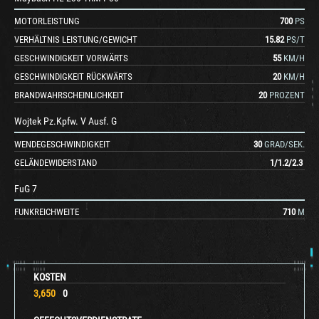
MOTORLEISTUNG
700
PS
VERHÄLTNIS LEISTUNG/GEWICHT
15.82
PS/T
GESCHWINDIGKEIT VORWÄRTS
55
KM/H
GESCHWINDIGKEIT RÜCKWÄRTS
20
KM/H
BRANDWAHRSCHEINLICHKEIT
20
PROZENT
Wojtek Pz.Kpfw. V Ausf. G
WENDEGESCHWINDIGKEIT
30
GRAD/SEK.
GELÄNDEWIDERSTAND
1
/
1.2
/
2.3
FuG 7
FUNKREICHWEITE
710
M
KOSTEN
3,650
0