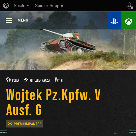
Spiele
Spieler Support
MENU
POLEN
MITTLERER PANZER
VI
Wojtek Pz.Kpfw. V
Ausf. G
PREMIUMPANZER