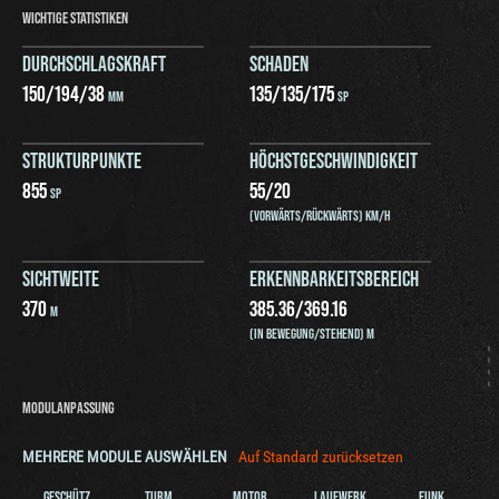
WICHTIGE STATISTIKEN
DURCHSCHLAGSKRAFT
SCHADEN
150
/
194
/
38
135
/
135
/
175
MM
SP
STRUKTURPUNKTE
HÖCHSTGESCHWINDIGKEIT
855
55
/
20
SP
(VORWÄRTS/RÜCKWÄRTS) KM/H
SICHTWEITE
ERKENNBARKEITSBEREICH
370
385.36
/
369.16
M
(IN BEWEGUNG/STEHEND) M
MODULANPASSUNG
MEHRERE MODULE AUSWÄHLEN
Auf Standard zurücksetzen
GESCHÜTZ
TURM
MOTOR
LAUFWERK
FUNK