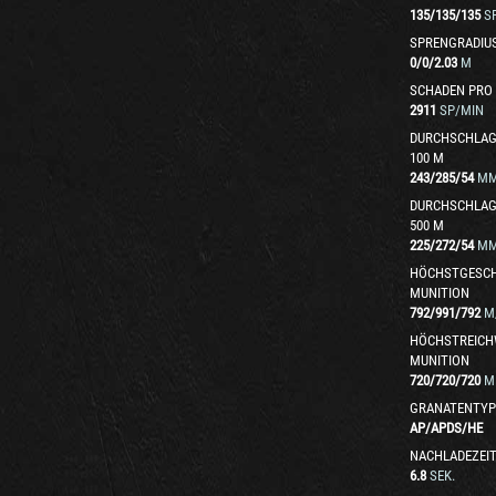
135
/
135
/
135
S
SPRENGRADIU
0
/
0
/
2.03
M
SCHADEN PRO
2911
SP/MIN
DURCHSCHLAG
100 M
243
/
285
/
54
M
DURCHSCHLAG
500 M
225
/
272
/
54
M
HÖCHSTGESCH
MUNITION
792
/
991
/
792
M
HÖCHSTREICH
MUNITION
720
/
720
/
720
M
GRANATENTYP
AP
/
APDS
/
HE
NACHLADEZEI
6.8
SEK.