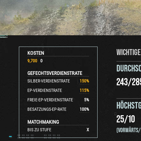
WICHTIGE
KOSTEN
9,700
0
DURCHS
GEFECHTSVERDIENSTRATE
243
/
28
SILBER-VERDIENSTRATE
150
%
EP-VERDIENSTRATE
115
%
FREIE-EP-VERDIENSTRATE
5
%
HÖCHSTG
BESATZUNGS-EP-RATE
100
%
25
/
10
MATCHMAKING
(VORWÄRTS/
BIS ZU STUFE
X