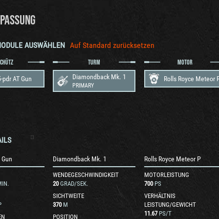
PASSUNG
MODULE AUSWÄHLEN
Auf Standard zurücksetzen
SCHÜTZ
TURM
MOTOR
Diamondback Mk. 1
-pdr AT Gun
Rolls Royce Meteor 
PRIMARY
ILS
T Gun
Diamondback Mk. 1
Rolls Royce Meteor P
WENDEGESCHWINDIGKEIT
MOTORLEISTUNG
IN.
20
GRAD/SEK.
700
PS
SICHTWEITE
VERHÄLTNIS
P
370
M
LEISTUNG/GEWICHT
11.67
PS/T
EN
POSITION