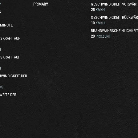
P
PRIMARY
GESCHWINDIGKEIT VORWÄRT
25
KM/H
S
GESCHWINDIGKEIT RÜCKWÄR
10
KM/H
 MINUTE
BRANDWAHRSCHEINLICHKEI
20
PROZENT
SKRAFT AUF
M
SKRAFT AUF
M
WINDIGKEIT DER
/S
WEITE DER
T