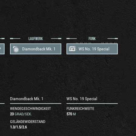
LAUFWERK
FUNK
P
Diamondback Mk. 1
WS No. 19 Special
Diamondback Mk. 1
WS No. 19 Special
WENDEGESCHWINDIGKEIT
FUNKREICHWEITE
23
GRAD/SEK.
570
M
GELÄNDEWIDERSTAND
1.3
/
1.5
/
2.6