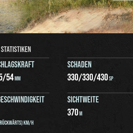
 STATISTIKEN
CHLAGSKRAFT
SCHADEN
5
/
54
330
/
330
/
430
MM
SP
ESCHWINDIGKEIT
SICHTWEITE
370
M
RÜCKWÄRTS) KM/H