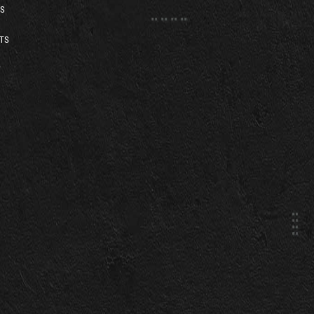
S
TS
T