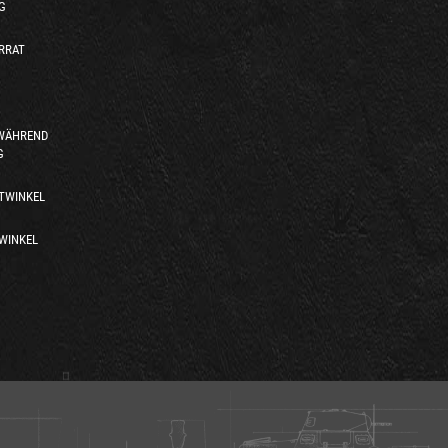
G
RRAT
 WÄHREND
G
TWINKEL
WINKEL