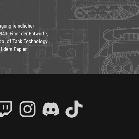
igung feindlicher
43. Einer der Entwürfe,
hool of Tank Technology
uf dem Papier.