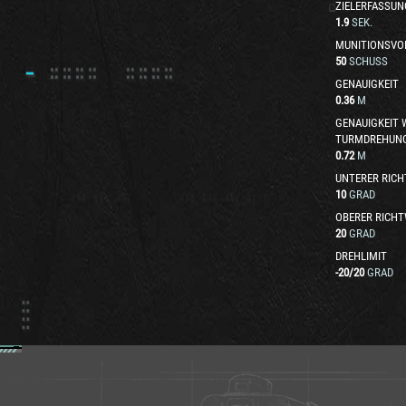
ZIELERFASSUN
1.9
SEK.
MUNITIONSVO
50
SCHUSS
GENAUIGKEIT
0.36
M
GENAUIGKEIT
TURMDREHUN
0.72
M
UNTERER RICH
10
GRAD
OBERER RICHT
20
GRAD
DREHLIMIT
-20
/
20
GRAD