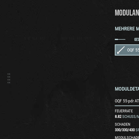
MODULAN
MEHRERE 
GE
OQF 55
MODULDETA
OQF 55-pdr A
FEUERRATE
8.82
SCHUSS/M
SCHADEN
330
/
330
/
430
S
MODULSCHAD