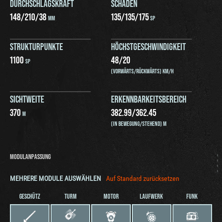
DURCHSCHLAGSKRAFT
SCHADEN
148
/
210
/
38
135
/
135
/
175
MM
SP
STRUKTURPUNKTE
HÖCHSTGESCHWINDIGKEIT
1100
48
/
20
SP
(VORWÄRTS/RÜCKWÄRTS) KM/H
SICHTWEITE
ERKENNBARKEITSBEREICH
370
382.99
/
362.45
M
(IN BEWEGUNG/STEHEND) M
MODULANPASSUNG
MEHRERE MODULE AUSWÄHLEN
Auf Standard zurücksetzen
GESCHÜTZ
TURM
MOTOR
LAUFWERK
FUNK