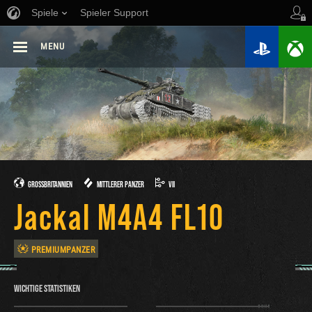
Spiele
Spieler Support
MENU
GROSSBRITANNIEN
MITTLERER PANZER
VII
Jackal M4A4 FL10
PREMIUMPANZER
WICHTIGE STATISTIKEN