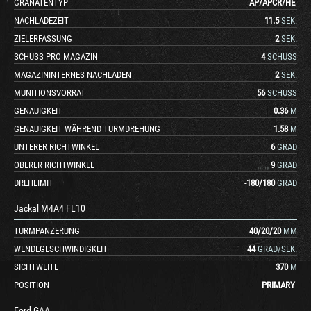
GRANATENTYP
AP
/
APCR
/
HE
NACHLADEZEIT
11.5
SEK.
ZIELERFASSUNG
2
SEK.
SCHUSS PRO MAGAZIN
4
SCHUSS
MAGAZININTERNES NACHLADEN
2
SEK.
MUNITIONSVORRAT
56
SCHUSS
GENAUIGKEIT
0.36
M
GENAUIGKEIT WÄHREND TURMDREHUNG
1.58
M
UNTERER RICHTWINKEL
6
GRAD
OBERER RICHTWINKEL
9
GRAD
DREHLIMIT
-180
/
180
GRAD
Jackal M4A4 FL10
TURMPANZERUNG
40
/
20
/
20
MM
WENDEGESCHWINDIGKEIT
44
GRAD/SEK.
SICHTWEITE
370
M
POSITION
PRIMARY
Ford GAA