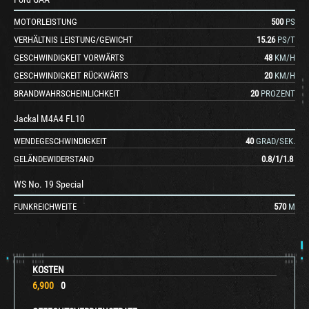
MOTORLEISTUNG
500
PS
VERHÄLTNIS LEISTUNG/GEWICHT
15.26
PS/T
GESCHWINDIGKEIT VORWÄRTS
48
KM/H
GESCHWINDIGKEIT RÜCKWÄRTS
20
KM/H
BRANDWAHRSCHEINLICHKEIT
20
PROZENT
Jackal M4A4 FL10
WENDEGESCHWINDIGKEIT
40
GRAD/SEK.
GELÄNDEWIDERSTAND
0.8
/
1
/
1.8
WS No. 19 Special
FUNKREICHWEITE
570
M
KOSTEN
6,900
0