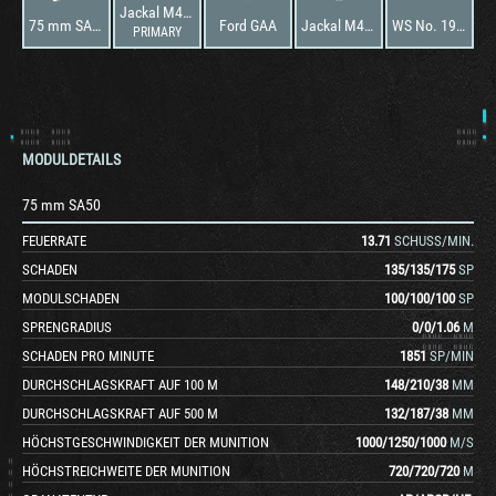
Jackal M4A4 FL10
75 mm SA50
Ford GAA
Jackal M4A4 FL10
WS No. 19 Special
PRIMARY
MODULDETAILS
75 mm SA50
FEUERRATE
13.71
SCHUSS/MIN.
SCHADEN
135
/
135
/
175
SP
MODULSCHADEN
100
/
100
/
100
SP
SPRENGRADIUS
0
/
0
/
1.06
M
SCHADEN PRO MINUTE
1851
SP/MIN
DURCHSCHLAGSKRAFT AUF 100 M
148
/
210
/
38
MM
DURCHSCHLAGSKRAFT AUF 500 M
132
/
187
/
38
MM
HÖCHSTGESCHWINDIGKEIT DER MUNITION
1000
/
1250
/
1000
M/S
HÖCHSTREICHWEITE DER MUNITION
720
/
720
/
720
M