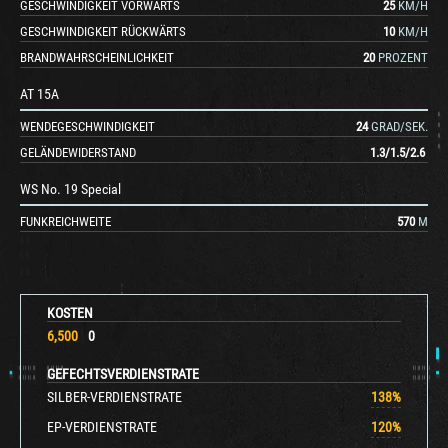
GESCHWINDIGKEIT VORWÄRTS
25
KM/H
GESCHWINDIGKEIT RÜCKWÄRTS
10
KM/H
BRANDWAHRSCHEINLICHKEIT
20
PROZENT
AT 15A
WENDEGESCHWINDIGKEIT
24
GRAD/SEK.
GELÄNDEWIDERSTAND
1.3
/
1.5
/
2.6
WS No. 19 Special
FUNKREICHWEITE
570
M
KOSTEN
6,500
0
GEFECHTSVERDIENSTRATE
SILBER-VERDIENSTRATE
138
%
EP-VERDIENSTRATE
120
%