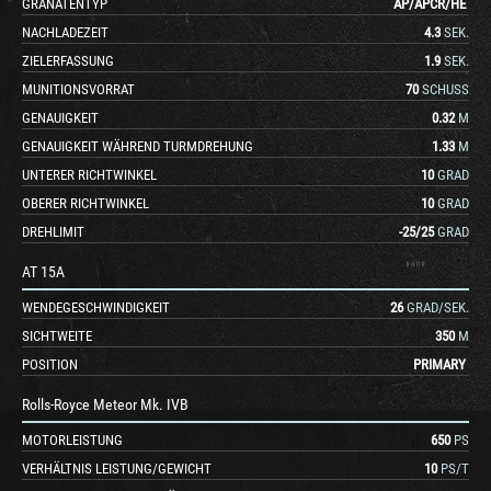
GRANATENTYP
AP
/
APCR
/
HE
NACHLADEZEIT
4.3
SEK.
ZIELERFASSUNG
1.9
SEK.
MUNITIONSVORRAT
70
SCHUSS
GENAUIGKEIT
0.32
M
GENAUIGKEIT WÄHREND TURMDREHUNG
1.33
M
UNTERER RICHTWINKEL
10
GRAD
OBERER RICHTWINKEL
10
GRAD
DREHLIMIT
-25
/
25
GRAD
AT 15A
WENDEGESCHWINDIGKEIT
26
GRAD/SEK.
SICHTWEITE
350
M
POSITION
PRIMARY
Rolls-Royce Meteor Mk. IVB
MOTORLEISTUNG
650
PS
VERHÄLTNIS LEISTUNG/GEWICHT
10
PS/T