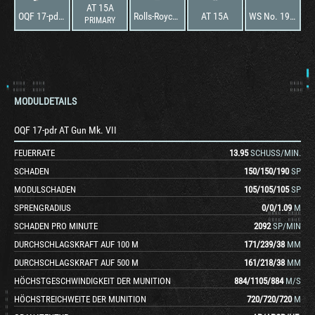
AT 15A
OQF 17-pdr AT Gun Mk. VII
Rolls-Royce Meteor Mk. IVB
AT 15A
WS No. 19 Special
PRIMARY
MODULDETAILS
OQF 17-pdr AT Gun Mk. VII
FEUERRATE
13.95
SCHUSS/MIN.
SCHADEN
150
/
150
/
190
SP
MODULSCHADEN
105
/
105
/
105
SP
SPRENGRADIUS
0
/
0
/
1.09
M
SCHADEN PRO MINUTE
2092
SP/MIN
DURCHSCHLAGSKRAFT AUF 100 M
171
/
239
/
38
MM
DURCHSCHLAGSKRAFT AUF 500 M
161
/
218
/
38
MM
HÖCHSTGESCHWINDIGKEIT DER MUNITION
884
/
1105
/
884
M/S
HÖCHSTREICHWEITE DER MUNITION
720
/
720
/
720
M