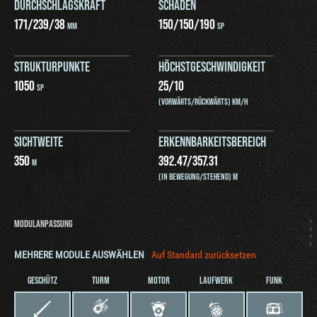
DURCHSCHLAGSKRAFT
SCHADEN
171
/
239
/
38
150
/
150
/
190
MM
SP
STRUKTURPUNKTE
HÖCHSTGESCHWINDIGKEIT
1050
25
/
10
SP
(VORWÄRTS/RÜCKWÄRTS) KM/H
SICHTWEITE
ERKENNBARKEITSBEREICH
350
392.47
/
357.31
M
(IN BEWEGUNG/STEHEND) M
MODULANPASSUNG
MEHRERE MODULE AUSWÄHLEN
Auf Standard zurücksetzen
GESCHÜTZ
TURM
MOTOR
LAUFWERK
FUNK