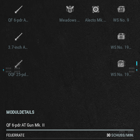
QF 6-pdr AT Gun Mk. IV
Meadows H.O.P. O.C.
Alecto Mk. IV
WS No. 9
3.7-inch AT Howitzer
WS No. 19 Mk. I
OQF 25-pdr AT Gun-Howitzer Mark III
WS No. 19 Mk. II
MODULDETAILS
QF 6-pdr AT Gun Mk. II
FEUERRATE
30
SCHUSS/MIN.