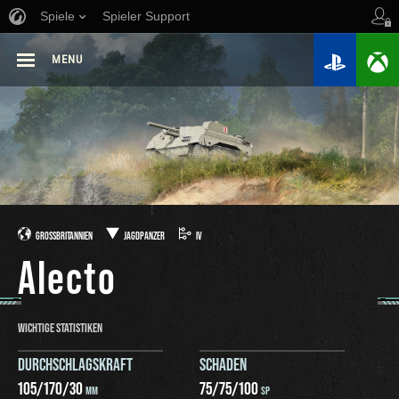
Spiele
Spieler Support
MENU
GROSSBRITANNIEN
JAGDPANZER
IV
Alecto
WICHTIGE STATISTIKEN
DURCHSCHLAGSKRAFT
SCHADEN
105
/
170
/
30
75
/
75
/
100
MM
SP