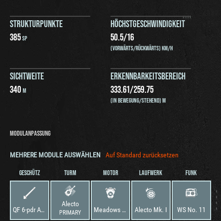
STRUKTURPUNKTE
HÖCHSTGESCHWINDIGKEIT
385
50.5
/
16
SP
(VORWÄRTS/RÜCKWÄRTS) KM/H
SICHTWEITE
ERKENNBARKEITSBEREICH
340
333.61
/
259.75
M
(IN BEWEGUNG/STEHEND) M
MODULANPASSUNG
MEHRERE MODULE AUSWÄHLEN
Auf Standard zurücksetzen
GESCHÜTZ
TURM
MOTOR
LAUFWERK
FUNK
Alecto
QF 6-pdr AT Gun Mk. II
Meadows H.O.P.
Alecto Mk. I
WS No. 11
PRIMARY