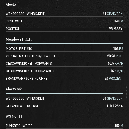
Alecto
WENDEGESCHWINDIGKEIT
44
GRAD/SEK.
SICHTWEITE
340
M
POSITION
PRIMARY
Meadows H.O.P.
MOTORLEISTUNG
162
PS
VERHÄLTNIS LEISTUNG/GEWICHT
20.23
PS/T
GESCHWINDIGKEIT VORWÄRTS
50.5
KM/H
GESCHWINDIGKEIT RÜCKWÄRTS
16
KM/H
BRANDWAHRSCHEINLICHKEIT
20
PROZENT
Alecto Mk. I
WENDEGESCHWINDIGKEIT
38
GRAD/SEK.
GELÄNDEWIDERSTAND
1.1
/
1.2
/
2.4
WS No. 11
FUNKREICHWEITE
350
M