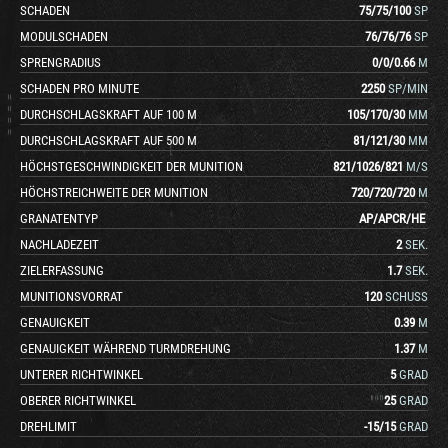
SCHADEN
75
/
75
/
100
SP
MODULSCHADEN
76
/
76
/
76
SP
SPRENGRADIUS
0
/
0
/
0.66
M
SCHADEN PRO MINUTE
2250
SP/MIN
DURCHSCHLAGSKRAFT AUF 100 M
105
/
170
/
30
MM
DURCHSCHLAGSKRAFT AUF 500 M
81
/
121
/
30
MM
HÖCHSTGESCHWINDIGKEIT DER MUNITION
821
/
1026
/
821
M/S
HÖCHSTREICHWEITE DER MUNITION
720
/
720
/
720
M
GRANATENTYP
AP
/
APCR
/
HE
NACHLADEZEIT
2
SEK.
ZIELERFASSUNG
1.7
SEK.
MUNITIONSVORRAT
120
SCHUSS
GENAUIGKEIT
0.39
M
GENAUIGKEIT WÄHREND TURMDREHUNG
1.37
M
UNTERER RICHTWINKEL
5
GRAD
OBERER RICHTWINKEL
25
GRAD
DREHLIMIT
-15
/
15
GRAD