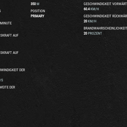
350
M
GESCHWINDIGKEIT VORWÄRT
60.4
KM/H
S
POSITION
PRIMARY
GESCHWINDIGKEIT RÜCKWÄR
20
KM/H
 MINUTE
BRANDWAHRSCHEINLICHKEI
20
PROZENT
SKRAFT AUF
SKRAFT AUF
WINDIGKEIT DER
/S
WEITE DER
T