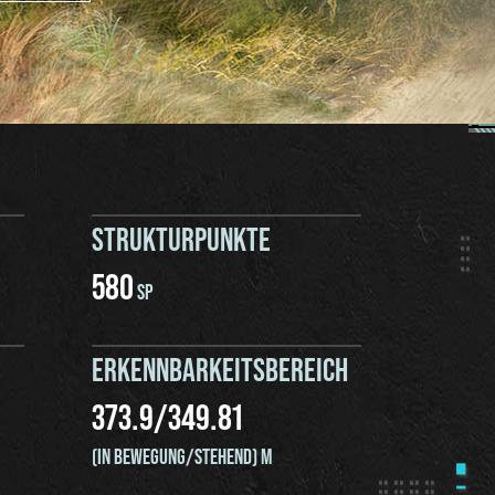
STRUKTURPUNKTE
580
SP
ERKENNBARKEITSBEREICH
373.9
/
349.81
(IN BEWEGUNG/STEHEND) M