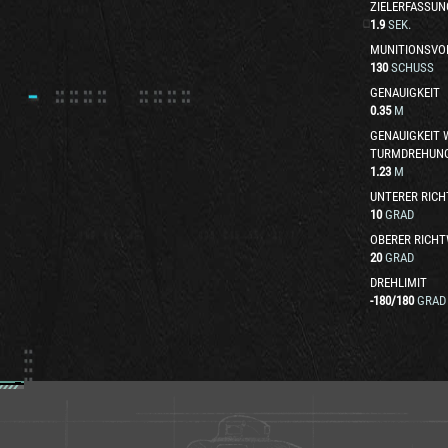
ZIELERFASSUN
1.9
SEK.
MUNITIONSVO
130
SCHUSS
GENAUIGKEIT
0.35
M
GENAUIGKEIT
TURMDREHUN
1.23
M
UNTERER RICH
10
GRAD
OBERER RICHT
20
GRAD
DREHLIMIT
-180
/
180
GRAD