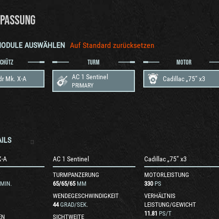
PASSUNG
MODULE AUSWÄHLEN
Auf Standard zurücksetzen
SCHÜTZ
TURM
MOTOR
AC 1 Sentinel
dr Mk. X-A
Cadillac „75“ x3
PRIMARY
ILS
X-A
AC 1 Sentinel
Cadillac „75“ x3
TURMPANZERUNG
MOTORLEISTUNG
MIN.
65
/
65
/
65
MM
330
PS
WENDEGESCHWINDIGKEIT
VERHÄLTNIS
44
GRAD/SEK.
LEISTUNG/GEWICHT
11.81
PS/T
EN
SICHTWEITE