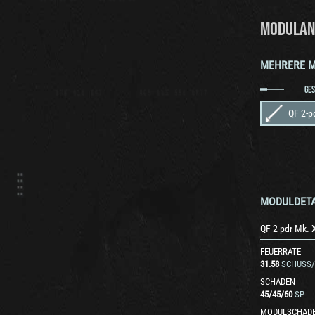
MODULAN
MEHRERE 
GE
QF 2-p
MODULDETA
QF 2-pdr Mk. 
FEUERRATE
31.58
SCHUSS/
SCHADEN
45
/
45
/
60
SP
MODULSCHAD