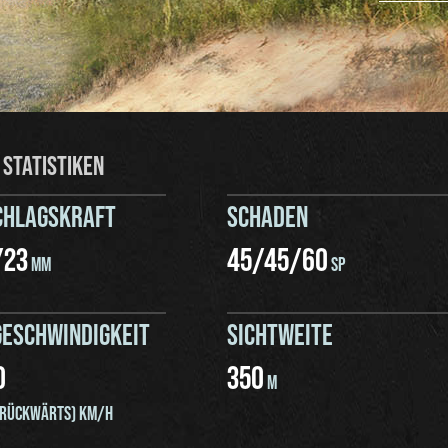
 STATISTIKEN
CHLAGSKRAFT
SCHADEN
/
23
45
/
45
/
60
MM
SP
ESCHWINDIGKEIT
SICHTWEITE
0
350
M
RÜCKWÄRTS) KM/H