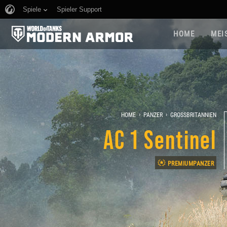
Spiele
Spieler Support
HOME
MEI
›
›
HOME
PANZER
GROSSBRITANNIEN
AC 1 Sentinel
PREMIUMPANZER