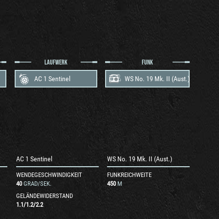
LAUFWERK
FUNK
AC 1 Sentinel
WS No. 19 Mk. II (Aust.)
AC 1 Sentinel
WS No. 19 Mk. II (Aust.)
WENDEGESCHWINDIGKEIT
FUNKREICHWEITE
40
GRAD/SEK.
450
M
GELÄNDEWIDERSTAND
1.1
/
1.2
/
2.2