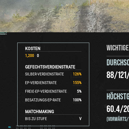
WICHTIGE
KOSTEN
1,200
0
DURCHS
GEFECHTSVERDIENSTRATE
88
/
121
SILBER-VERDIENSTRATE
126
%
EP-VERDIENSTRATE
155
%
FREIE-EP-VERDIENSTRATE
5
%
HÖCHSTG
BESATZUNGS-EP-RATE
100
%
60.4
/
2
MATCHMAKING
(VORWÄRTS/
BIS ZU STUFE
V