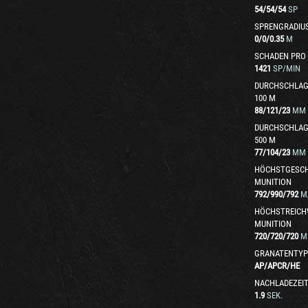
54
/
54
/
54
SP
SPRENGRADIU
0
/
0
/
0.35
M
SCHADEN PRO
1421
SP/MIN
DURCHSCHLAG
100 M
88
/
121
/
23
MM
DURCHSCHLAG
500 M
77
/
104
/
23
MM
HÖCHSTGESCH
MUNITION
792
/
990
/
792
M
HÖCHSTREICH
MUNITION
720
/
720
/
720
M
GRANATENTYP
AP
/
APCR
/
HE
NACHLADEZEI
1.9
SEK.