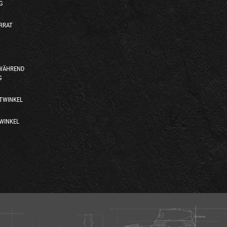
G
RRAT
 WÄHREND
G
TWINKEL
WINKEL