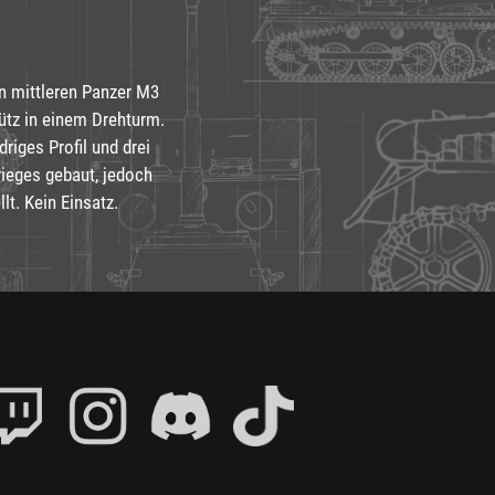
n mittleren Panzer M3
ütz in einem Drehturm.
iges Profil und drei
ieges gebaut, jedoch
lt. Kein Einsatz.