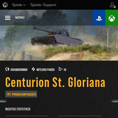
Spiele
Spieler Support
MENU
GROSSBRITANNIEN
MITTLERER PANZER
VII
Centurion St. Gloriana
PREMIUMPANZER
WICHTIGE STATISTIKEN