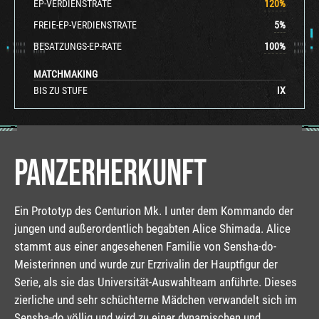
EP-VERDIENSTRATE
120
%
FREIE-EP-VERDIENSTRATE
5
%
BESATZUNGS-EP-RATE
100
%
MATCHMAKING
BIS ZU STUFE
IX
PANZERHERKUNFT
Ein Prototyp des Centurion Mk. I unter dem Kommando der
jungen und außerordentlich begabten Alice Shimada. Alice
stammt aus einer angesehenen Familie von Sensha-do-
Meisterinnen und wurde zur Erzrivalin der Hauptfigur der
Serie, als sie das Universität-Auswahlteam anführte. Dieses
zierliche und sehr schüchterne Mädchen verwandelt sich im
Sensha-do völlig und wird zu einer dynamischen und