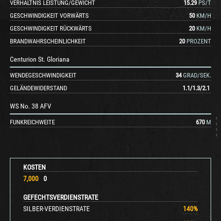
VERHÄLTNIS LEISTUNG/GEWICHT
15.29
PS/T
GESCHWINDIGKEIT VORWÄRTS
50
KM/H
GESCHWINDIGKEIT RÜCKWÄRTS
20
KM/H
BRANDWAHRSCHEINLICHKEIT
20
PROZENT
Centurion St. Gloriana
WENDEGESCHWINDIGKEIT
34
GRAD/SEK.
GELÄNDEWIDERSTAND
1.1
/
1.3
/
2.1
WS No. 38 AFV
FUNKREICHWEITE
670
M
KOSTEN
7,000
0
GEFECHTSVERDIENSTRATE
SILBER-VERDIENSTRATE
140
%