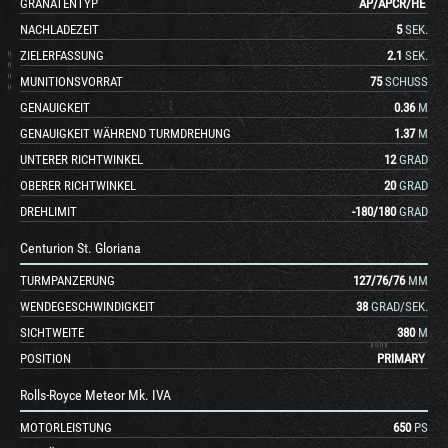
GRANATENTYP
AP
/
APCR
/
HE
NACHLADEZEIT
5
SEK.
ZIELERFASSUNG
2.1
SEK.
MUNITIONSVORRAT
75
SCHUSS
GENAUIGKEIT
0.36
M
GENAUIGKEIT WÄHREND TURMDREHUNG
1.37
M
UNTERER RICHTWINKEL
12
GRAD
OBERER RICHTWINKEL
20
GRAD
DREHLIMIT
-180
/
180
GRAD
Centurion St. Gloriana
TURMPANZERUNG
127
/
76
/
76
MM
WENDEGESCHWINDIGKEIT
38
GRAD/SEK.
SICHTWEITE
380
M
POSITION
PRIMARY
Rolls-Royce Meteor Mk. IVA
MOTORLEISTUNG
650
PS