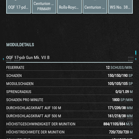
Centurion St. Gloriana
OQF 17-pdr Gun Mk. VII B
Rolls-Royce Meteor Mk. IVA
Centurion St. Gloriana
WS No. 38 AFV
PRIMARY
MODULDETAILS
OQF 17-pdr Gun Mk. VII B
FEUERRATE
12
SCHUSS/MIN.
SCHADEN
150
/
150
/
190
SP
MODULSCHADEN
105
/
105
/
105
SP
SPRENGRADIUS
0
/
0
/
1.09
M
SCHADEN PRO MINUTE
1800
SP/MIN
DURCHSCHLAGSKRAFT AUF 100 M
171
/
239
/
38
MM
DURCHSCHLAGSKRAFT AUF 500 M
161
/
218
/
38
MM
HÖCHSTGESCHWINDIGKEIT DER MUNITION
884
/
1105
/
884
M/S
HÖCHSTREICHWEITE DER MUNITION
720
/
720
/
720
M