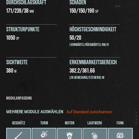
DURCHSCHLAGSKRAFT
SCHADEN
171
/
239
/
38
150
/
150
/
190
MM
SP
STRUKTURPUNKTE
HÖCHSTGESCHWINDIGKEIT
1050
50
/
20
SP
(VORWÄRTS/RÜCKWÄRTS) KM/H
SICHTWEITE
ERKENNBARKEITSBEREICH
380
382.2
/
361.66
M
(IN BEWEGUNG/STEHEND) M
MODULANPASSUNG
MEHRERE MODULE AUSWÄHLEN
Auf Standard zurücksetzen
GESCHÜTZ
TURM
MOTOR
LAUFWERK
FUNK