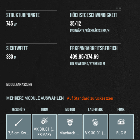
STRUKTURPUNKTE
HÖCHSTGESCHWINDIGKEIT
745
35
/
12
SP
(VORWÄRTS/RÜCKWÄRTS) KM/H
SICHTWEITE
ERKENNBARKEITSBEREICH
330
409.85
/
374.69
M
(IN BEWEGUNG/STEHEND) M
MODULANPASSUNG
MEHRERE MODULE AUSWÄHLEN
Auf Standard zurücksetzen
GESCHÜTZ
TURM
MOTOR
LAUFWERK
FUNK
VK 30.01 (H) 0-Serie
7,5 cm Kw.K. 40 L/43
Maybach HL 116
VK 30.01 (H)
FuG 5
PRIMARY