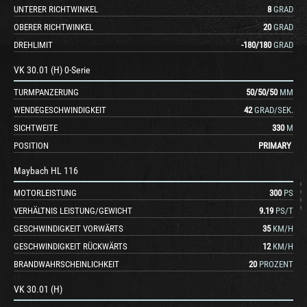
UNTERER RICHTWINKEL
8
GRAD
OBERER RICHTWINKEL
20
GRAD
DREHLIMIT
-180
/
180
GRAD
VK 30.01 (H) 0-Serie
TURMPANZERUNG
50
/
50
/
50
MM
WENDEGESCHWINDIGKEIT
42
GRAD/SEK.
SICHTWEITE
330
M
POSITION
PRIMARY
Maybach HL 116
MOTORLEISTUNG
300
PS
VERHÄLTNIS LEISTUNG/GEWICHT
9.19
PS/T
GESCHWINDIGKEIT VORWÄRTS
35
KM/H
GESCHWINDIGKEIT RÜCKWÄRTS
12
KM/H
BRANDWAHRSCHEINLICHKEIT
20
PROZENT
VK 30.01 (H)