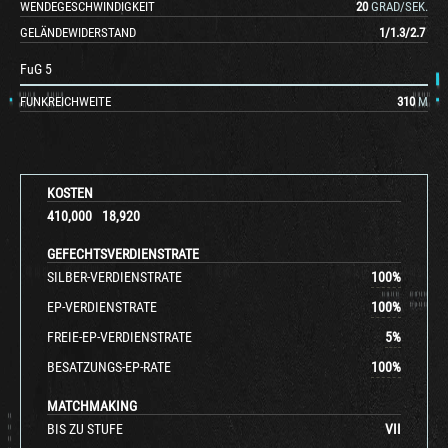
WENDEGESCHWINDIGKEIT
20
GRAD/SEK.
GELÄNDEWIDERSTAND
1
/
1.3
/
2.7
FuG 5
FUNKREICHWEITE
310
M
KOSTEN
410,000
18,920
GEFECHTSVERDIENSTRATE
SILBER-VERDIENSTRATE
100
%
EP-VERDIENSTRATE
100
%
FREIE-EP-VERDIENSTRATE
5
%
BESATZUNGS-EP-RATE
100
%
MATCHMAKING
BIS ZU STUFE
VII