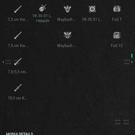
VK 36.01 (H)
7,5 cm Kw.K. 40 L/48
Maybach HL 190
VK 30.01 (H) verstärkte ketten
FuG 7
PRIMARY
7,5 cm Kw.K. 42 L/70
Maybach HL 150
FuG 12
7,5/5,5 cm Waffe 0725
10,5 cm Kw.K. L/28
MODULDETAILS