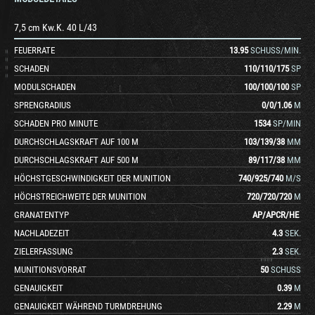
7,5 cm Kw.K. 40 L/43
FEUERRATE
13.95
SCHUSS/MIN.
SCHADEN
110
/
110
/
175
SP
MODULSCHADEN
100
/
100
/
100
SP
SPRENGRADIUS
0
/
0
/
1.06
M
SCHADEN PRO MINUTE
1534
SP/MIN
DURCHSCHLAGSKRAFT AUF 100 M
103
/
139
/
38
MM
DURCHSCHLAGSKRAFT AUF 500 M
89
/
117
/
38
MM
HÖCHSTGESCHWINDIGKEIT DER MUNITION
740
/
925
/
740
M/S
HÖCHSTREICHWEITE DER MUNITION
720
/
720
/
720
M
GRANATENTYP
AP
/
APCR
/
HE
NACHLADEZEIT
4.3
SEK.
ZIELERFASSUNG
2.3
SEK.
MUNITIONSVORRAT
50
SCHUSS
GENAUIGKEIT
0.39
M
GENAUIGKEIT WÄHREND TURMDREHUNG
2.29
M