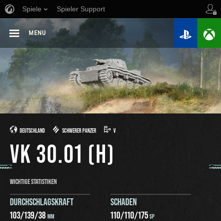
Spiele
Spieler Support
MENU
DEUTSCHLAND
SCHWERER PANZER
V
VK 30.01 (H)
WICHTIGE STATISTIKEN
DURCHSCHLAGSKRAFT
SCHADEN
103
/
139
/
38
110
/
110
/
175
MM
SP