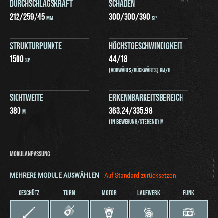
DURCHSCHLAGSKRAFT
SCHADEN
212
/
259
/
45
300
/
300
/
390
MM
SP
STRUKTURPUNKTE
HÖCHSTGESCHWINDIGKEIT
1500
44
/
18
SP
(VORWÄRTS/RÜCKWÄRTS) KM/H
SICHTWEITE
ERKENNBARKEITSBEREICH
380
363.24
/
335.98
M
(IN BEWEGUNG/STEHEND) M
MODULANPASSUNG
MEHRERE MODULE AUSWÄHLEN
Auf Standard zurücksetzen
GESCHÜTZ
TURM
MOTOR
LAUFWERK
FUNK