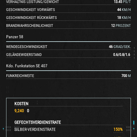
VERHÄLTNIS LEISTUNG/GEWICHT
13.45
PS/T
GESCHWINDIGKEIT VORWÄRTS
44
KM/H
GESCHWINDIGKEIT RÜCKWÄRTS
18
KM/H
BRANDWAHRSCHEINLICHKEIT
12
PROZENT
Panzer 58
WENDEGESCHWINDIGKEIT
46
GRAD/SEK.
GELÄNDEWIDERSTAND
0.6
/
0.8
/
1.6
Kdo. Funkstation SE 407
FUNKREICHWEITE
700
M
KOSTEN
9,240
0
GEFECHTSVERDIENSTRATE
SILBER-VERDIENSTRATE
150
%