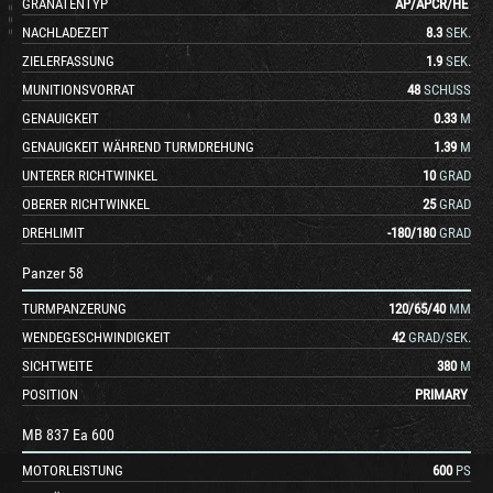
GRANATENTYP
AP
/
APCR
/
HE
NACHLADEZEIT
8.3
SEK.
ZIELERFASSUNG
1.9
SEK.
MUNITIONSVORRAT
48
SCHUSS
GENAUIGKEIT
0.33
M
GENAUIGKEIT WÄHREND TURMDREHUNG
1.39
M
UNTERER RICHTWINKEL
10
GRAD
OBERER RICHTWINKEL
25
GRAD
DREHLIMIT
-180
/
180
GRAD
Panzer 58
TURMPANZERUNG
120
/
65
/
40
MM
WENDEGESCHWINDIGKEIT
42
GRAD/SEK.
SICHTWEITE
380
M
POSITION
PRIMARY
MB 837 Ea 600
MOTORLEISTUNG
600
PS