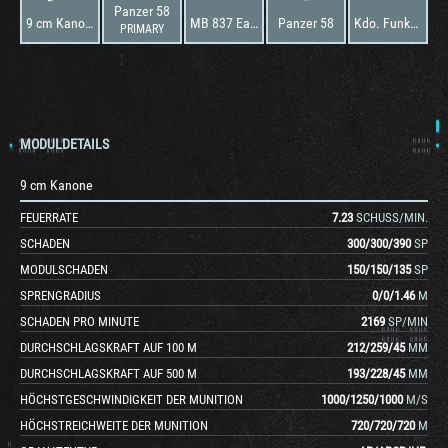
Panzer 58
9 cm Kanone
MB 837 Ea 600
Panzer 58
Kdo. Funkstation SE 407
PRIMARY
MODULDETAILS
9 cm Kanone
FEUERRATE
7.23
SCHUSS/MIN.
SCHADEN
300
/
300
/
390
SP
MODULSCHADEN
150
/
150
/
135
SP
SPRENGRADIUS
0
/
0
/
1.46
M
SCHADEN PRO MINUTE
2169
SP/MIN
DURCHSCHLAGSKRAFT AUF 100 M
212
/
259
/
45
MM
DURCHSCHLAGSKRAFT AUF 500 M
193
/
228
/
45
MM
HÖCHSTGESCHWINDIGKEIT DER MUNITION
1000
/
1250
/
1000
M/S
HÖCHSTREICHWEITE DER MUNITION
720
/
720
/
720
M