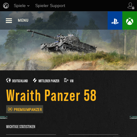
Spiele
Spieler Support
MENU
DEUTSCHLAND
MITTLERER PANZER
VIII
Wraith Panzer 58
PREMIUMPANZER
WICHTIGE STATISTIKEN