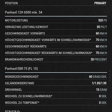
POSITION
PRIMARY
Panhard 12H 6000 mle. 54
MOTORLEISTUNG
525
PS
VERHÄLTNIS LEISTUNG/GEWICHT
35
PS/T
GESCHWINDIGKEIT VORWÄRTS
60
KM/H
HÖCHSTGESCHWINDIGKEIT VORWÄRTS IM SCHNELLFAHRMODUS*
75
KM/H
GESCHWINDIGKEIT RÜCKWÄRTS
60
KM/H
HÖCHSTGESCHWINDIGKEIT RÜCKWÄRTS IM SCHNELLFAHRMODUS*
75
KM/H
BRANDWAHRSCHEINLICHKEIT
20
PROZENT
Panhard EBR 75 (FL 10)
WENDEGESCHWINDIGKEIT
60
GRAD/SEK.
GELÄNDEWIDERSTAND
1
/
1.35
/
1.95
DREHWINKEL
15
GRAD
WECHSEL ZU SCHNELLFAHRMODUS*
0
SEK.
WECHSEL ZU TEMPOMAT*
0
SEK.
SCR-528 Fr