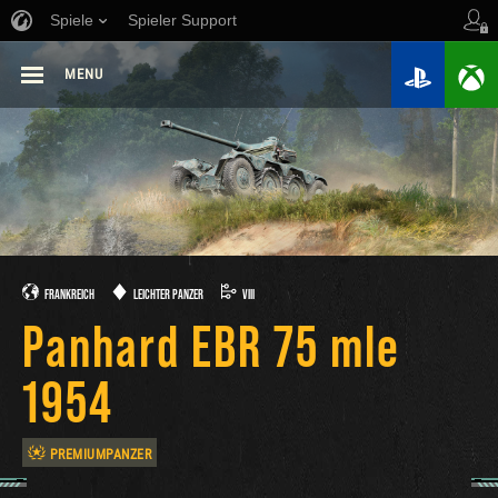
Spiele
Spieler Support
MENU
FRANKREICH
LEICHTER PANZER
VIII
Panhard EBR 75 mle
1954
PREMIUMPANZER