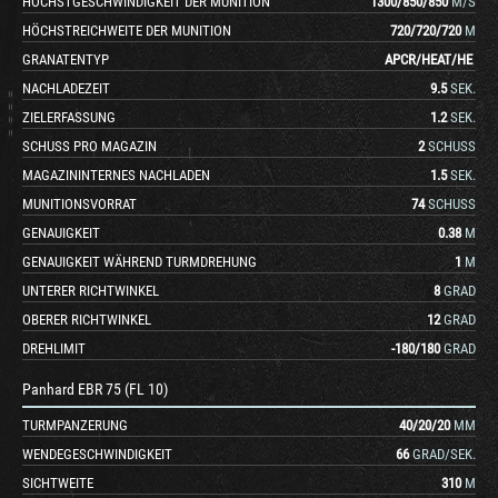
HÖCHSTGESCHWINDIGKEIT DER MUNITION
1300
/
850
/
850
M/S
HÖCHSTREICHWEITE DER MUNITION
720
/
720
/
720
M
GRANATENTYP
APCR
/
HEAT
/
HE
NACHLADEZEIT
9.5
SEK.
ZIELERFASSUNG
1.2
SEK.
SCHUSS PRO MAGAZIN
2
SCHUSS
MAGAZININTERNES NACHLADEN
1.5
SEK.
MUNITIONSVORRAT
74
SCHUSS
GENAUIGKEIT
0.38
M
GENAUIGKEIT WÄHREND TURMDREHUNG
1
M
UNTERER RICHTWINKEL
8
GRAD
OBERER RICHTWINKEL
12
GRAD
DREHLIMIT
-180
/
180
GRAD
Panhard EBR 75 (FL 10)
TURMPANZERUNG
40
/
20
/
20
MM
WENDEGESCHWINDIGKEIT
66
GRAD/SEK.
SICHTWEITE
310
M