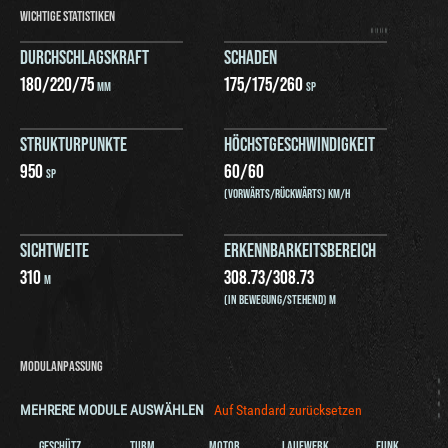
WICHTIGE STATISTIKEN
DURCHSCHLAGSKRAFT
SCHADEN
180
/
220
/
75
175
/
175
/
260
MM
SP
STRUKTURPUNKTE
HÖCHSTGESCHWINDIGKEIT
950
60
/
60
SP
(VORWÄRTS/RÜCKWÄRTS) KM/H
SICHTWEITE
ERKENNBARKEITSBEREICH
310
308.73
/
308.73
M
(IN BEWEGUNG/STEHEND) M
MODULANPASSUNG
MEHRERE MODULE AUSWÄHLEN
Auf Standard zurücksetzen
GESCHÜTZ
TURM
MOTOR
LAUFWERK
FUNK