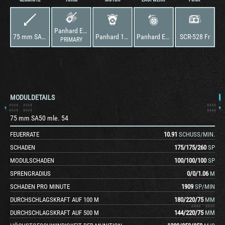
Panhard EBR 75 (FL 10)
75 mm SA50 mle. 54
Panhard 12H 6000 mle. 54
Panhard EBR 75 (FL 10)
SCR-528 Fr
PRIMARY
MODULDETAILS
75 mm SA50 mle. 54
FEUERRATE
10.91
SCHUSS/MIN.
SCHADEN
175
/
175
/
260
SP
MODULSCHADEN
100
/
100
/
100
SP
SPRENGRADIUS
0
/
0
/
1.06
M
SCHADEN PRO MINUTE
1909
SP/MIN
DURCHSCHLAGSKRAFT AUF 100 M
180
/
220
/
75
MM
DURCHSCHLAGSKRAFT AUF 500 M
144
/
220
/
75
MM