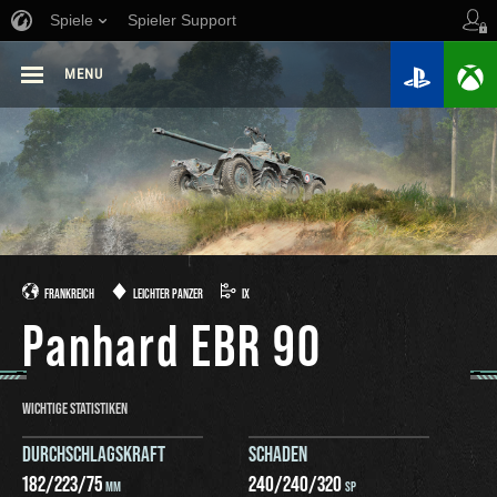
Spiele
Spieler Support
MENU
FRANKREICH
LEICHTER PANZER
IX
Panhard EBR 90
WICHTIGE STATISTIKEN
DURCHSCHLAGSKRAFT
SCHADEN
182
/
223
/
75
240
/
240
/
320
MM
SP