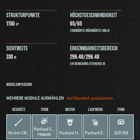
STRUKTURPUNKTE
HÖCHSTGESCHWINDIGKEIT
1150
65
/
65
SP
(VORWÄRTS/RÜCKWÄRTS) KM/H
SICHTWEITE
ERKENNBARKEITSBEREICH
330
296.48
/
296.48
M
(IN BEWEGUNG/STEHEND) M
MODULANPASSUNG
MEHRERE MODULE AUSWÄHLEN
Auf Standard zurücksetzen
GESCHÜTZ
TURM
MOTOR
LAUFWERK
FUNK
Panhard EBR 90
90 mm CN 90 F3
Panhard H-101
Panhard EBR 90
SCR 508
PRIMARY