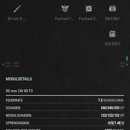
90 mm D. 921
Panhard 12H 6000 mle. 63
Panhard EBR 90 bis
EM3/R61
SCR 528 F
MODULDETAILS
90 mm CN 90 F3
FEUERRATE
7.5
SCHUSS/MIN.
SCHADEN
240
/
240
/
320
SP
MODULSCHADEN
122
/
122
/
122
SP
SPRENGRADIUS
0
/
0
/
1.46
M