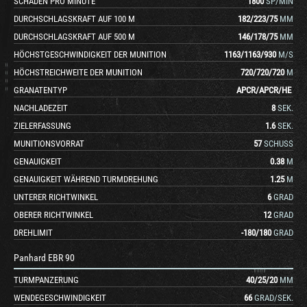
SCHADEN PRO MINUTE
1800
SP/MIN
DURCHSCHLAGSKRAFT AUF 100 M
182
/
223
/
75
MM
DURCHSCHLAGSKRAFT AUF 500 M
146
/
178
/
75
MM
HÖCHSTGESCHWINDIGKEIT DER MUNITION
1163
/
1163
/
930
M/S
HÖCHSTREICHWEITE DER MUNITION
720
/
720
/
720
M
GRANATENTYP
APCR
/
APCR
/
HE
NACHLADEZEIT
8
SEK.
ZIELERFASSUNG
1.6
SEK.
MUNITIONSVORRAT
57
SCHUSS
GENAUIGKEIT
0.38
M
GENAUIGKEIT WÄHREND TURMDREHUNG
1.25
M
UNTERER RICHTWINKEL
6
GRAD
OBERER RICHTWINKEL
12
GRAD
DREHLIMIT
-180
/
180
GRAD
Panhard EBR 90
TURMPANZERUNG
40
/
25
/
20
MM
WENDEGESCHWINDIGKEIT
66
GRAD/SEK.