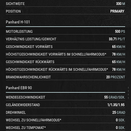
SICHTWEITE
330
M
POSITION
PRIMARY
Panhard H-101
MOTORLEISTUNG
500
PS
VERHÄLTNIS LEISTUNG/GEWICHT
33.71
PS/T
GESCHWINDIGKEIT VORWÄRTS
65
KM/H
HÖCHSTGESCHWINDIGKEIT VORWÄRTS IM SCHNELLFAHRMODUS*
78
KM/H
GESCHWINDIGKEIT RÜCKWÄRTS
65
KM/H
HÖCHSTGESCHWINDIGKEIT RÜCKWÄRTS IM SCHNELLFAHRMODUS*
78
KM/H
BRANDWAHRSCHEINLICHKEIT
20
PROZENT
Panhard EBR 90
WENDEGESCHWINDIGKEIT
55
GRAD/SEK.
GELÄNDEWIDERSTAND
1
/
1.35
/
1.95
DREHWINKEL
25
GRAD
WECHSEL ZU SCHNELLFAHRMODUS*
0
SEK.
WECHSEL ZU TEMPOMAT*
0
SEK.