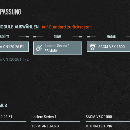
PASSUNG
MODULE AUSWÄHLEN
Auf Standard zurücksetzen
SCHÜTZ
TURM
MOTOR
Leclerc Series 1
m CN120-26 F1
SACM V8X-1500
PRIMARY
m CN120-26 F1 v2
ILS
0-26 F1
Leclerc Series 1
SACM V8X-1500
TURMPANZERUNG
MOTORLEISTUNG