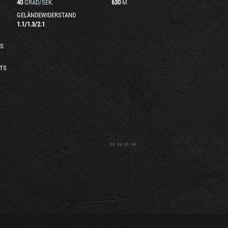
40
GRAD/SEK.
630
M
GELÄNDEWIDERSTAND
1.1
/
1.3
/
2.1
S
TS
T