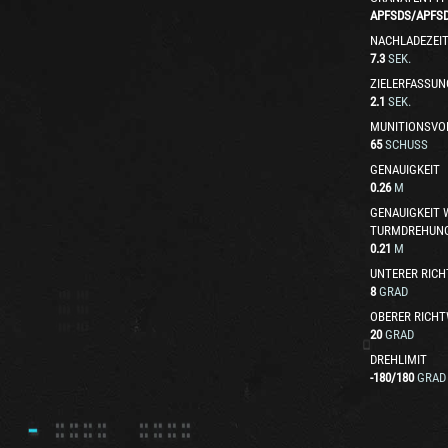
APFSDS
/
APFS
NACHLADEZEI
7.3
SEK.
ZIELERFASSUN
2.1
SEK.
MUNITIONSVO
65
SCHUSS
GENAUIGKEIT
0.26
M
GENAUIGKEIT
TURMDREHUN
0.21
M
UNTERER RICH
8
GRAD
OBERER RICHT
20
GRAD
DREHLIMIT
-180
/
180
GRAD