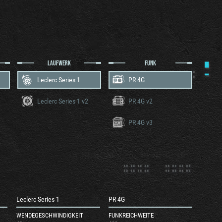
LAUFWERK
FUNK
Leclerc Series 1
PR 4G
Leclerc Series 1 v2
PR 4G v2
PR 4G v3
Leclerc Series 1
PR 4G
WENDEGESCHWINDIGKEIT
FUNKREICHWEITE