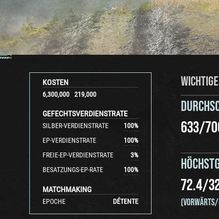
WICHTIGE
KOSTEN
6,300,000
219,000
DURCHS
GEFECHTSVERDIENSTRATE
633
/
70
SILBER-VERDIENSTRATE
100
%
EP-VERDIENSTRATE
100
%
FREIE-EP-VERDIENSTRATE
3
%
HÖCHSTG
BESATZUNGS-EP-RATE
100
%
72.4
/
3
MATCHMAKING
(VORWÄRTS/
EPOCHE
DÉTENTE