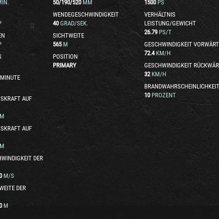
IN.
50
/
190
/
520
MM
1500
PS
WENDEGESCHWINDIGKEIT
VERHÄLTNIS
P
40
GRAD/SEK.
LEISTUNG/GEWICHT
26.79
PS/T
EN
SICHTWEITE
P
565
M
GESCHWINDIGKEIT VORWÄRT
72.4
KM/H
S
POSITION
PRIMARY
GESCHWINDIGKEIT RÜCKWÄR
32
KM/H
 MINUTE
BRANDWAHRSCHEINLICHKEI
10
PROZENT
SKRAFT AUF
M
SKRAFT AUF
M
WINDIGKEIT DER
0
M/S
WEITE DER
0
M