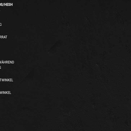
DS
/
HESH
T
G
RRAT
 WÄHREND
G
TWINKEL
WINKEL