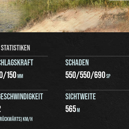
 STATISTIKEN
CHLAGSKRAFT
SCHADEN
0
/
150
550
/
550
/
690
MM
SP
ESCHWINDIGKEIT
SICHTWEITE
2
565
M
RÜCKWÄRTS) KM/H