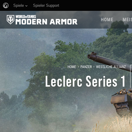
Spiele
Spieler Support
HOME
MEI
›
›
HOME
PANZER
WESTLICHE ALLIANZ
Leclerc Series 1