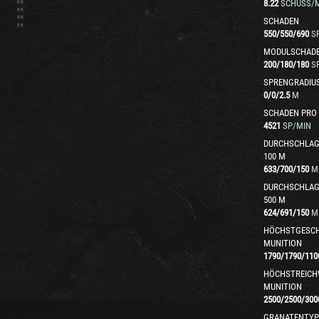
8.22
SCHUSS/M
SCHADEN
550
/
550
/
690
S
MODULSCHAD
200
/
180
/
180
S
SPRENGRADIU
0
/
0
/
2.5
M
SCHADEN PRO
4521
SP/MIN
DURCHSCHLAG
100 M
633
/
700
/
150
M
DURCHSCHLAG
500 M
624
/
691
/
150
M
HÖCHSTGESCH
MUNITION
1790
/
1790
/
110
HÖCHSTREICH
MUNITION
2500
/
2500
/
300
GRANATENTYP