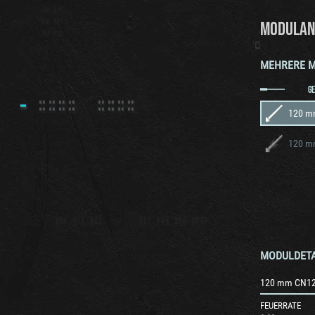
MODULAN
MEHRERE 
GE
120 m
120 m
MODULDETA
120 mm CN12
FEUERRATE