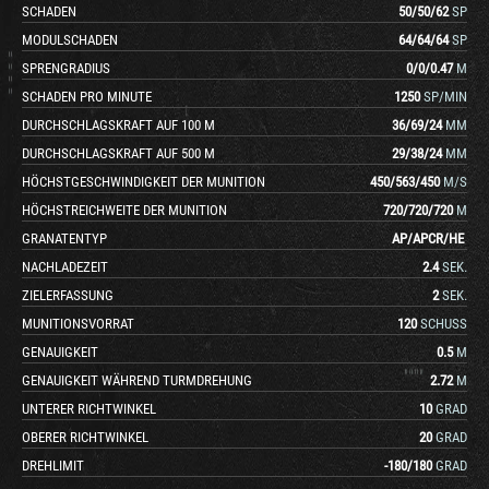
SCHADEN
50
/
50
/
62
SP
MODULSCHADEN
64
/
64
/
64
SP
SPRENGRADIUS
0
/
0
/
0.47
M
SCHADEN PRO MINUTE
1250
SP/MIN
DURCHSCHLAGSKRAFT AUF 100 M
36
/
69
/
24
MM
DURCHSCHLAGSKRAFT AUF 500 M
29
/
38
/
24
MM
HÖCHSTGESCHWINDIGKEIT DER MUNITION
450
/
563
/
450
M/S
HÖCHSTREICHWEITE DER MUNITION
720
/
720
/
720
M
GRANATENTYP
AP
/
APCR
/
HE
NACHLADEZEIT
2.4
SEK.
ZIELERFASSUNG
2
SEK.
MUNITIONSVORRAT
120
SCHUSS
GENAUIGKEIT
0.5
M
GENAUIGKEIT WÄHREND TURMDREHUNG
2.72
M
UNTERER RICHTWINKEL
10
GRAD
OBERER RICHTWINKEL
20
GRAD
DREHLIMIT
-180
/
180
GRAD