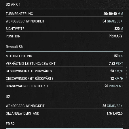
D2 APX 1
TURMPANZERUNG
40
/
40
/
40
MM
WENDEGESCHWINDIGKEIT
34
GRAD/SEK.
SICHTWEITE
320
M
POSITION
PRIMARY
Renault S6
MOTORLEISTUNG
150
PS
VERHÄLTNIS LEISTUNG/GEWICHT
7.82
PS/T
GESCHWINDIGKEIT VORWÄRTS
23
KM/H
GESCHWINDIGKEIT RÜCKWÄRTS
12
KM/H
BRANDWAHRSCHEINLICHKEIT
20
PROZENT
D2
WENDEGESCHWINDIGKEIT
36
GRAD/SEK.
GELÄNDEWIDERSTAND
1.3
/
1.4
/
2.5
ER 52