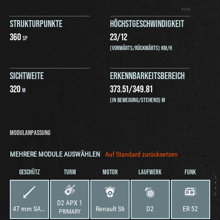
STRUKTURPUNKTE
HÖCHSTGESCHWINDIGKEIT
360
23
/
12
SP
(VORWÄRTS/RÜCKWÄRTS) KM/H
SICHTWEITE
ERKENNBARKEITSBEREICH
320
373.51
/
349.81
M
(IN BEWEGUNG/STEHEND) M
MODULANPASSUNG
MEHRERE MODULE AUSWÄHLEN
Auf Standard zurücksetzen
GESCHÜTZ
TURM
MOTOR
LAUFWERK
FUNK
D2 APX 1
47 mm SA34
Renault S6
D2
ER 52
PRIMARY