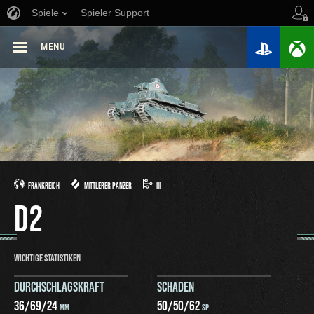
Spiele
Spieler Support
MENU
FRANKREICH
MITTLERER PANZER
III
D2
WICHTIGE STATISTIKEN
DURCHSCHLAGSKRAFT
SCHADEN
36
/
69
/
24
50
/
50
/
62
MM
SP