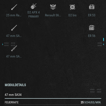
D2 APX 4
25 mm Raccourci mle. 1934
Renault S6Bis
D2 bis
ER 53
PRIMARY
47 mm SA35
ER 56
47 mm SA37
MODULDETAILS
47 mm SA34
FEUERRATE
25
SCHUSS/MIN.