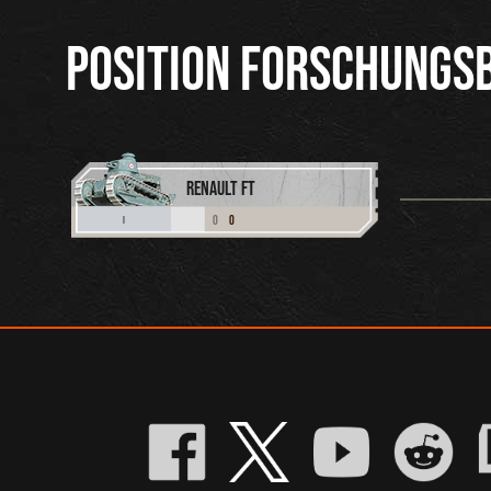
POSITION FORSCHUNGS
RENAULT FT
0
0
I