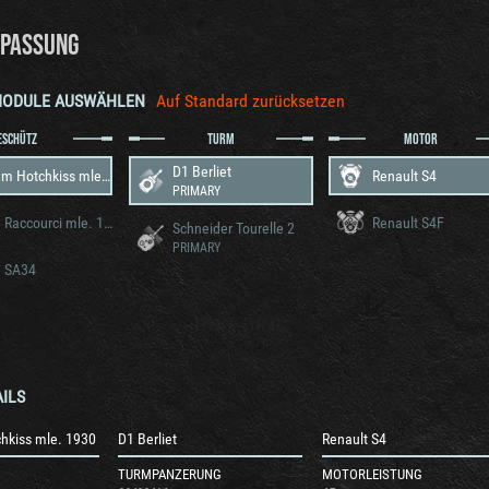
PASSUNG
MODULE AUSWÄHLEN
Auf Standard zurücksetzen
ESCHÜTZ
TURM
MOTOR
D1 Berliet
13.2 mm Hotchkiss mle. 1930
Renault S4
PRIMARY
25 mm Raccourci mle. 1934
Renault S4F
Schneider Tourelle 2
PRIMARY
 SA34
ILS
hkiss mle. 1930
D1 Berliet
Renault S4
TURMPANZERUNG
MOTORLEISTUNG