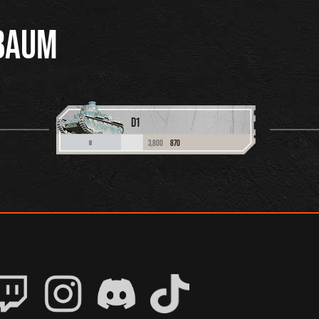
BAUM
D1
3,800
870
II