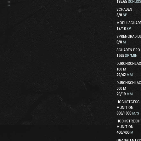
195.65
SCHUSS
SCHADEN
8
/
8
SP
MODULSCHAD
18
/
18
SP
SPRENGRADIU
0
/
0
M
SCHADEN PRO
1565
SP/MIN
DURCHSCHLAG
100 M
29
/
42
MM
DURCHSCHLAG
500 M
20
/
19
MM
HÖCHSTGESCH
MUNITION
800
/
1000
M/S
HÖCHSTREICH
MUNITION
400
/
400
M
GRANATENTYP