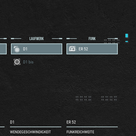
LAUFWERK
FUNK
D1
ER 52
D1 bis
D1
ER 52
WENDEGESCHWINDIGKEIT
FUNKREICHWEITE