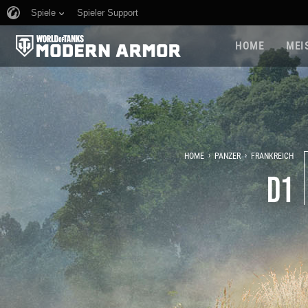
Spiele
Spieler Support
HOME
MEI
›
›
HOME
PANZER
FRANKREICH
D1