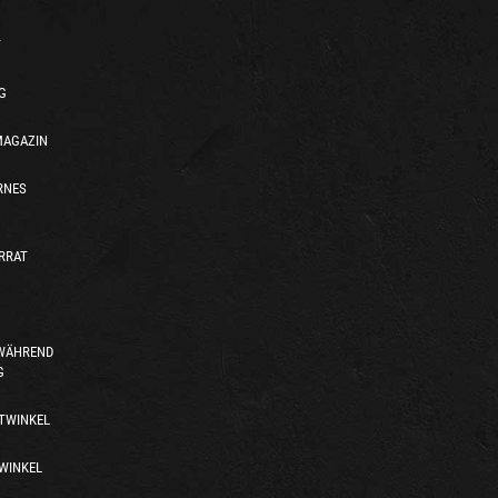
T
G
MAGAZIN
RNES
RRAT
 WÄHREND
G
TWINKEL
WINKEL