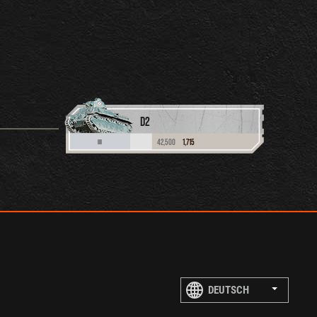
D2
42,500
1,715
III