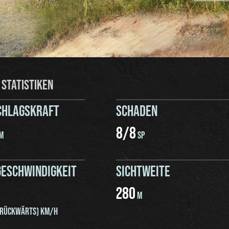
 STATISTIKEN
CHLAGSKRAFT
SCHADEN
8
/
8
M
SP
ESCHWINDIGKEIT
SICHTWEITE
280
M
RÜCKWÄRTS) KM/H