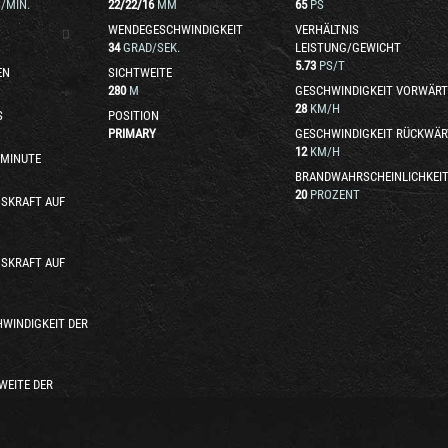
/MIN.
22
/
22
/
16
MM
65
PS
WENDEGESCHWINDIGKEIT
VERHÄLTNIS
34
GRAD/SEK.
LEISTUNG/GEWICHT
5.73
PS/T
EN
SICHTWEITE
280
M
GESCHWINDIGKEIT VORWÄRT
28
KM/H
S
POSITION
PRIMARY
GESCHWINDIGKEIT RÜCKWÄR
12
KM/H
 MINUTE
BRANDWAHRSCHEINLICHKEI
20
PROZENT
SKRAFT AUF
SKRAFT AUF
WINDIGKEIT DER
WEITE DER