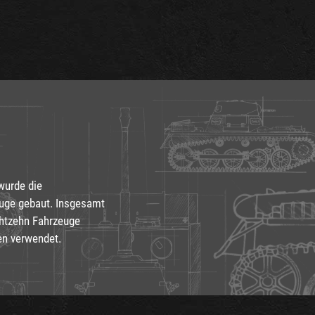
wurde die
euge gebaut. Insgesamt
chtzehn Fahrzeuge
n verwendet.