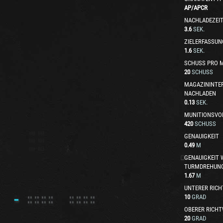
AP
/
APCR
NACHLADEZEI
3.6
SEK.
ZIELERFASSUN
1.6
SEK.
SCHUSS PRO 
20
SCHUSS
MAGAZININTE
NACHLADEN
0.13
SEK.
MUNITIONSVO
420
SCHUSS
GENAUIGKEIT
0.49
M
GENAUIGKEIT
TURMDREHUN
1.67
M
UNTERER RICH
10
GRAD
OBERER RICHT
20
GRAD