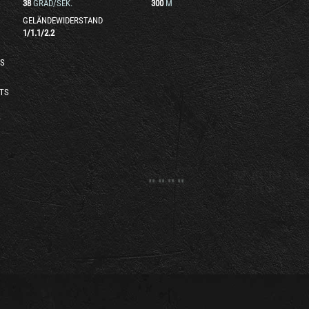
38
GRAD/SEK.
300
M
GELÄNDEWIDERSTAND
1
/
1.1
/
2.2
S
TS
T