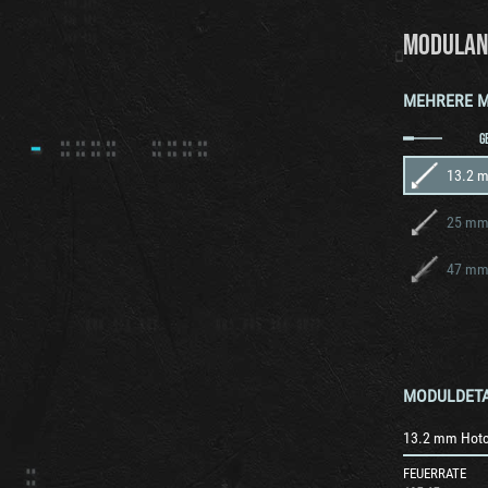
MODULAN
MEHRERE 
G
47 mm
MODULDETA
13.2 mm Hotc
FEUERRATE