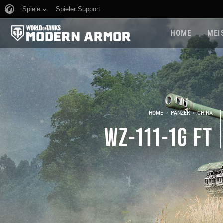
Spiele
Spieler Support
HOME
MEI
›
›
HOME
PANZER
CHINA
WZ-111-1G FT