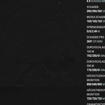
6.9
SCHUSS/MI
SCHADEN
390
/
390
/
530
S
MODULSCHAD
165
/
165
/
165
S
SPRENGRADIU
0
/
0
/
2.49
M
SCHADEN PRO
2691
SP/MIN
DURCHSCHLAG
100 M
192
/
250
/
61
M
DURCHSCHLAG
500 M
175
/
250
/
61
M
HÖCHSTGESCH
MUNITION
800
/
640
/
800
M
HÖCHSTREICH
MUNITION
720
/
720
/
720
M
GRANATENTYP