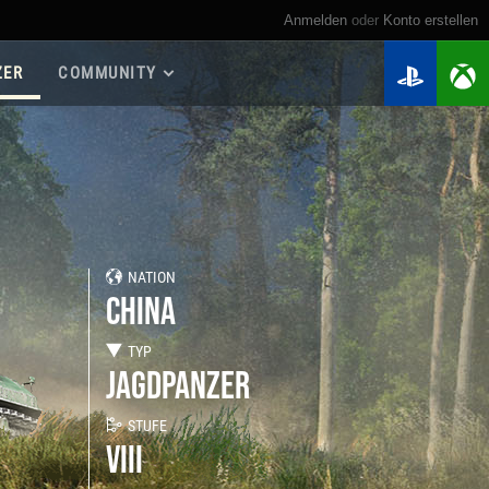
Anmelden
oder
Konto erstellen
ZER
COMMUNITY
Roadmap 2026
Spielanleitungen
Spieler suchen
Meine Statistiken
Kriegskassen
NATION
Regimenter
CHINA
Regimenter-Ranglisten
Twitch Drops
TYP
JAGDPANZER
STUFE
VIII