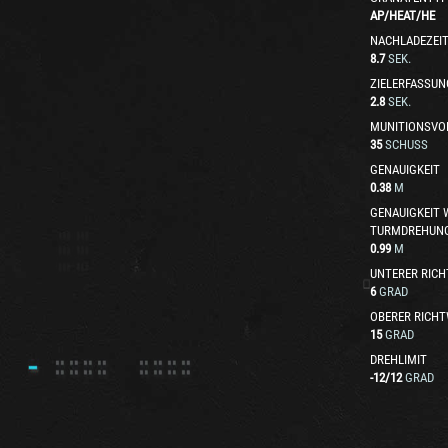
AP
/
HEAT
/
HE
NACHLADEZEI
8.7
SEK.
ZIELERFASSUN
2.8
SEK.
MUNITIONSVO
35
SCHUSS
GENAUIGKEIT
0.38
M
GENAUIGKEIT
TURMDREHUN
0.99
M
UNTERER RICH
6
GRAD
OBERER RICHT
15
GRAD
DREHLIMIT
-12
/
12
GRAD