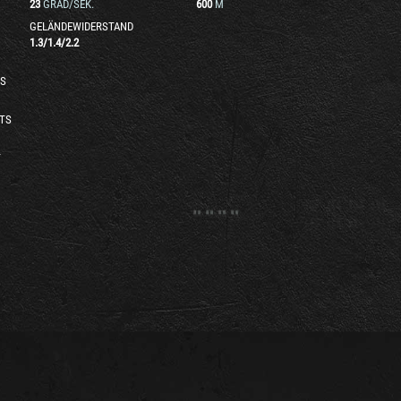
23
GRAD/SEK.
600
M
GELÄNDEWIDERSTAND
1.3
/
1.4
/
2.2
S
TS
T