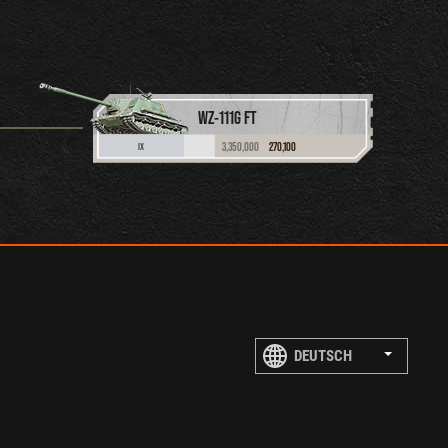
WZ-111G FT
3,350,000
270,100
IX