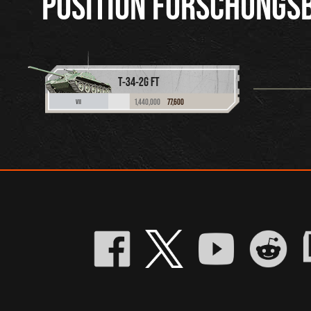
POSITION FORSCHUNGS
T-34-2G FT
1,440,000
77,600
VII