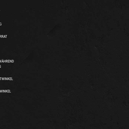
T
G
RRAT
 WÄHREND
G
TWINKEL
WINKEL