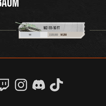
BAUM
WZ-111-1G FT
2,520,000
141,200
VIII