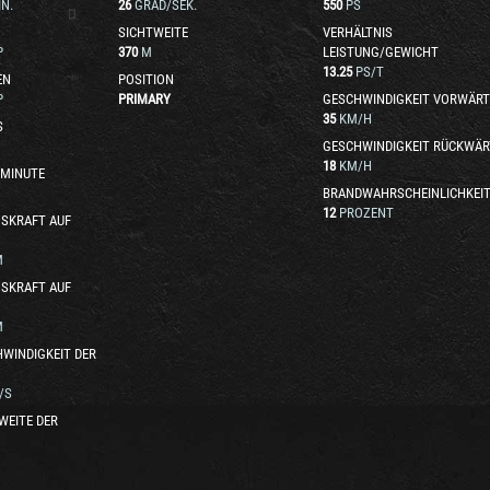
N.
26
GRAD/SEK.
550
PS
SICHTWEITE
VERHÄLTNIS
P
370
M
LEISTUNG/GEWICHT
13.25
PS/T
EN
POSITION
P
PRIMARY
GESCHWINDIGKEIT VORWÄRT
35
KM/H
S
GESCHWINDIGKEIT RÜCKWÄR
18
KM/H
 MINUTE
BRANDWAHRSCHEINLICHKEI
12
PROZENT
SKRAFT AUF
M
SKRAFT AUF
M
WINDIGKEIT DER
/S
WEITE DER