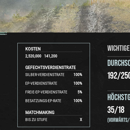
WICHTIGE
KOSTEN
2,520,000
141,200
DURCHS
GEFECHTSVERDIENSTRATE
192
/
25
SILBER-VERDIENSTRATE
100
%
EP-VERDIENSTRATE
100
%
FREIE-EP-VERDIENSTRATE
5
%
HÖCHSTG
BESATZUNGS-EP-RATE
100
%
35
/
18
MATCHMAKING
(VORWÄRTS/
BIS ZU STUFE
X