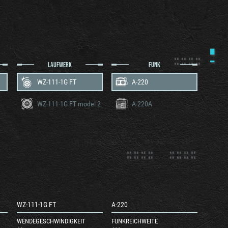
LAUFWERK
FUNK
WZ-111-1G FT
A-220
WZ-111-1G FT model 2
A-220A
WZ-111-1G FT
A-220
WENDEGESCHWINDIGKEIT
FUNKREICHWEITE