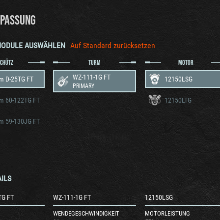
PASSUNG
MODULE AUSWÄHLEN
Auf Standard zurücksetzen
SCHÜTZ
TURM
MOTOR
WZ-111-1G FT
m D-25TG FT
12150LSG
PRIMARY
m 60-122TG FT
12150LTG
m 59-130JG FT
ILS
TG FT
WZ-111-1G FT
12150LSG
WENDEGESCHWINDIGKEIT
MOTORLEISTUNG