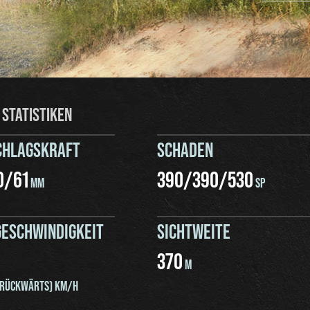
 STATISTIKEN
CHLAGSKRAFT
SCHADEN
0
/
61
390
/
390
/
530
MM
SP
ESCHWINDIGKEIT
SICHTWEITE
370
M
RÜCKWÄRTS) KM/H