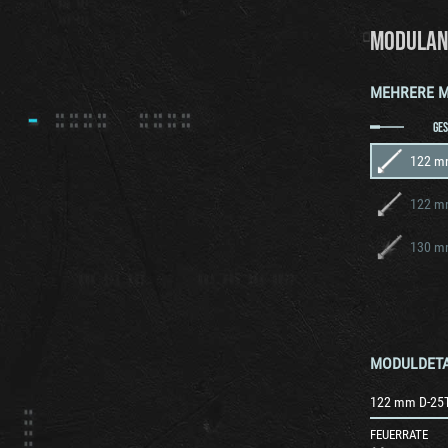
MODULAN
MEHRERE 
GE
122 m
122 m
130 m
MODULDETA
122 mm D-25
FEUERRATE