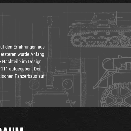
uf den Erfahrungen aus
letzteren wurde Anfang
e Nachteile im Design
-111 aufgegeben. Der
tischen Panzerbaus auf.